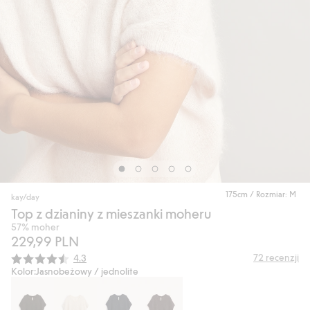
175cm / Rozmiar: M
kay/day
Top z dzianiny z mieszanki moheru
57% moher
229,99 PLN
Średnia ocena:
72
recenzji
4.3
Kolor:
Jasnobeżowy / jednolite