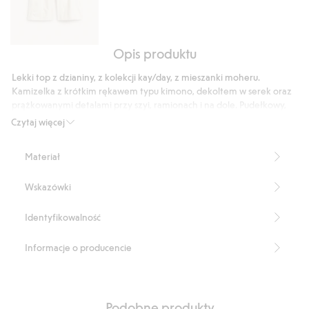
Opis produktu
Dżinsowe
kuloty
Lekki top z dzianiny, z kolekcji kay/day, z mieszanki moheru.
typu
Kamizelka z krótkim rękawem typu kimono, dekoltem w serek oraz
pull-
prążkowanymi detalami przy szyi, ramionach i na dole. Pudełkowy,
on
swobodny fason.
Czytaj więcej
Pudełkowy, swobodny fason
Wycięcie w szpic
Materiał
Detale z prążkowanej dzianiny
Rękawy typu motylek
Wskazówki
Długość: 55 cm w rozmiarze S
Produkt zawiera 57% certyfikowanego moheru.
Numer artykułu
:
913574
Identyfikowalność
Informacje o producencie
Podobne produkty