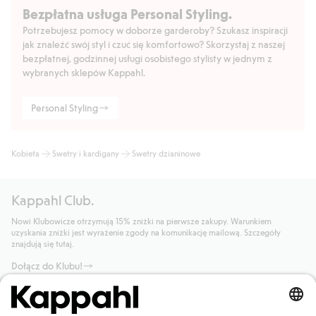
Bezpłatna usługa Personal Styling.
Potrzebujesz pomocy w doborze garderoby? Szukasz inspiracji
jak znaleźć swój styl i czuć się komfortowo? Skorzystaj z naszej
bezpłatnej, godzinnej usługi osobistego stylisty w jednym z
wybranych sklepów Kappahl.
Personal Styling
Kobieta
Swetry i kardigany
Swetry dzianinowe
Kappahl Club.
Nowi Klubowicze otrzymują 15% zniżki na pierwsze zakupy. Warunkiem
uzyskania zniżki jest wyrażenie zgody na komunikację mailową. Szczegóły
znajdują się tutaj.
Dołącz do Klubu!