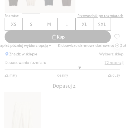
Rozmiar:
Przewodnik po rozmiarach
XS
S
M
L
XL
2XL
Kup
Top z d
ać później wybierz opcję +
Klubowiczu darmowa dostawa od 150 zł
Znajdź w sklepie
Wybierz sklep
Dopasowanie rozmiaru
72
recenzji
3.60377358490566
Za mały
Idealny
Za duży
na
Na
5
Dopasuj z
podstawie
53
głosów