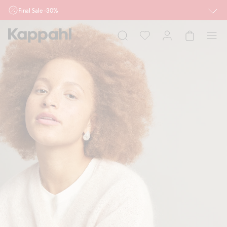
Final Sale -30%
Ważne przy zakupie min. 2 sztuk produktów włączonych w ofertę, również z
działu outlet do 10.8 w sklepach Kappahl i Newbie oraz na kappahl.com. Ofert
nie łączymy
Kobieta
Mężczyzna
Dziecko
Niemowlę
Newbie