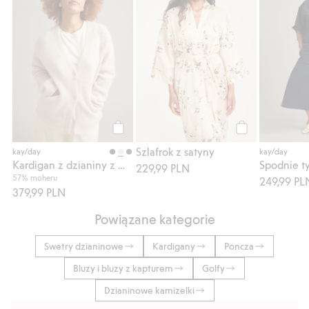
Kup
Kup
Szlafrok z satyny
kay/day
kay/day
Kardigan z dzianiny z mieszanki moheru
229,99 PLN
57% moheru
249,99 PL
379,99 PLN
Powiązane kategorie
Swetry dzianinowe
Kardigany
Poncza
Bluzy i bluzy z kapturem
Golfy
Dzianinowe kamizelki