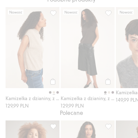
Nowość
Nowość
Nowość
Kamizelka z dzianiny, z niskim małym kołn
Kamizelka z dzi
Kup
Kup
Kamizelka z dzianiny, z niskim małym kołnierzykiem
Kamizelka z dzianiny, z niskim małym kołnierzykiem
149,99 PL
129,99 PLN
129,99 PLN
Polecane
Kardigan z dzianiny z mieszanki moheru, D
Szlafrok z satyn