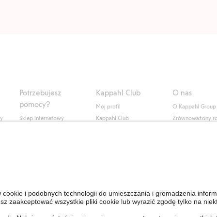
Potrzebujesz
Kappahl Club
O nas
pomocy?
Mój profil
O Kappahl Group
ły
Sklep internetowy
Kappahl Club
Zrównoważony r
Częste pytania
Warunki członkostwa
Praca u nas
Twoje zamówienie
Prasa i aktualnośc
Skontaktuj się z nami
Dostępność cyfro
Znajdź sklep
Sprawdź saldo karty
upominkowej
Personal Styling
Odstąp od umowy