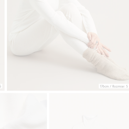
S
176cm / Rozmiar: S