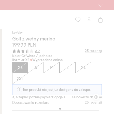
kay/day
Golf z wełny merino
199,99 PLN
Średnia ocena:
25
recenzji
3.9
Kolor:
Offwhite / jednolite
Rozmiar:
XS
Wyprzedane online
XS
S
M
L
XL
2XL
Ten produkt nie jest już dostępny do zakupu.
eraz, a zapłać później wybierz opcję +
Klubowiczu darmowa dostawa od
Dopasowanie rozmiaru
25
recenzji
3.222222222222222