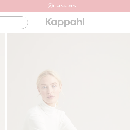
Final Sale -30%
Ważne przy zakupie min. 2 sztuk produktów włączonych w
ofertę, również z działu outlet do 10.8 w sklepach Kappahl i
Newbie oraz na kappahl.com. Ofert nie łączymy
Kobieta
Mężczyzna
Dziecko
Niemowlę
Newbie
Klubowiczu darmowa dostawa od 150 zł
Kup t