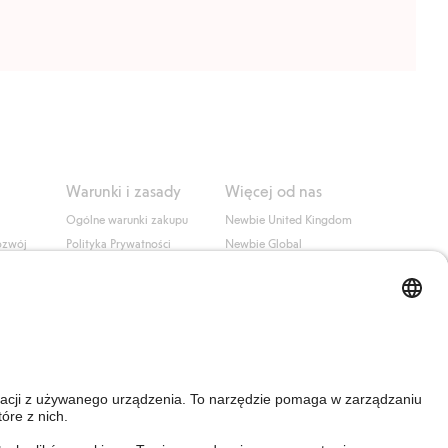
Warunki i zasady
Więcej od nas
Ogólne warunki zakupu
Newbie United Kingdom
ozwój
Polityka Prywatności
Newbie Global
Polityka plików cookie
Affiliate
i
Warunki #YesKappahl
#YesNewbie
wa