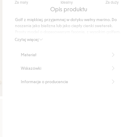
Za mały
Idealny
Za duży
na
Na
Opis produktu
5
podstawie
Golf z miękkiej, przyjemnej w dotyku wełny merino. Do
18
noszenia jako bielizna lub jako ciepły cienki sweterek.
głosów
Prosty model o dopasowanym fasonie, z wysokim golfem.
Długość: 58 cm w rozmiarze S
Czytaj więcej
Produkt zawiera 100% certyfikowanej wełny
Produkt zawiera 100% certyfikowanej wełny
Materiał
Numer artykułu
:
369991
RWS certified wool
Wskazówki
Informacje o producencie