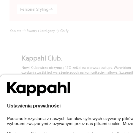
Personal Styling
Kobieta
Swetry i kardigany
Golfy
Kappahl Club.
Nowi Klubowicze otrzymują 15% zniżki na pierwsze zakupy. Warunkiem
uzyskania zniżki jest wyrażenie zgody na komunikację mailową. Szczegó
znajdują się tutaj.
Dołącz do Klubu!