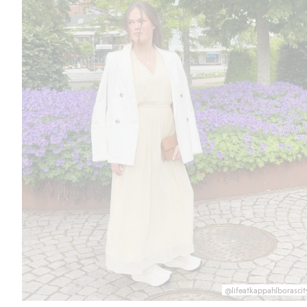
@lifeatkappahlborascit