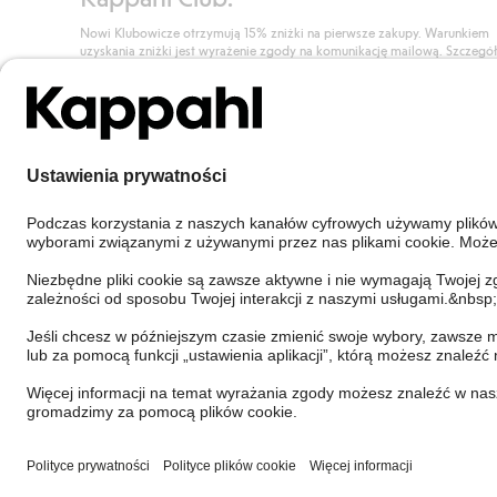
Nowi Klubowicze otrzymują 15% zniżki na pierwsze zakupy. Warunkiem
uzyskania zniżki jest wyrażenie zgody na komunikację mailową. Szczegó
znajdują się tutaj.
Dołącz do Klubu!
Poland
Zmień kraj
Cookies