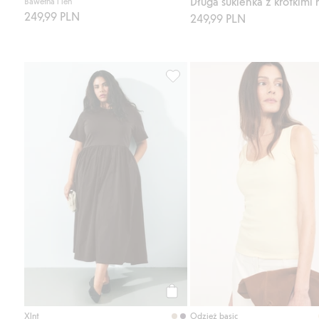
Bawełna i len
249,99 PLN
249,99 PLN
Sukienka z rozkloszowaną spódni
Kup
Xlnt
Odzież basic