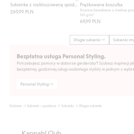
Sukienka z rozkloszowaną spódnicą
Prążkowana koszulka
Dzianina bawełniana o średniej gr
269,99 PLN
165 g/m²
69,99 PLN
Długie sukienki
Sukienki i
Bezpłatna usługa Personal Styling.
Potrzebujesz pomocy w doborze garderoby? Szukasz inspiracji jak 
bezpłatnej, godzinnej usługi osobistego stylisty w jednym z wyb
Personal Styling
Kobieta
Sukienki i spódnice
Sukienki
Długie sukienki
Kappahl Club.