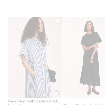
Sukienka w paski, z mieszanki b
Kup
Sukienka w paski, z mieszanki bawełny