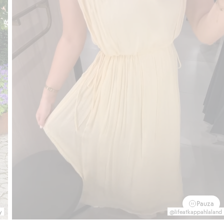
Pauza
y
@lifeatkappahlaland