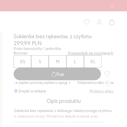
Sukienka bez rękawów, z szyfonu
299,99 PLN
Kolor:
Jasnożółty / jednolite
Rozmiar:
Przewodnik po rozmiarach
XS
S
M
L
XL
Kup
Sukienka be
apłać później wybierz opcję +
Klubowiczu darmowa dostawa od 150 zł
Znajdź w sklepie
Wybierz sklep
Opis produktu
Sukienka bez rękawów, z lekkiego i elastycznego szyfonu,
o zwiewnym kroju. Model ma dekolt w serek oraz
regulowane wiązanie w pasie, co zapewnia wygodne,