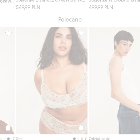
Długa sukienka z krótkimi rękawami
549,99 PLN
499,99 PLN
Polecane
cą, Dodaj do listy ulubione
Prążkowana koszulka, Dodaj do listy ulubione
Stanik na fiszbinach, z koronk
Kup
Kup
+7
+1
Xlnt
Odzież basic