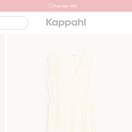
Final Sale -30%
Ważne przy zakupie min. 2 sztuk produktów włączonych w
ofertę, również z działu outlet do 10.8 w sklepach Kappahl i
Newbie oraz na kappahl.com. Ofert nie łączymy
Kobieta
Mężczyzna
Dziecko
Niemowlę
Newbie
Klubowiczu darmowa dostawa od 150 zł
Kup teraz, a z