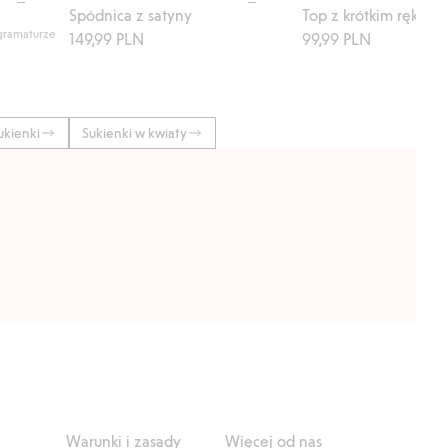
Spódnica z satyny
 gramaturze
149,99 PLN
99,99 PLN
ukienki
Sukienki w kwiaty
Warunki i zasady
Więcej od nas