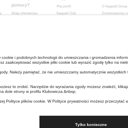
pomocy?
Mój profil
O Kappahl Group
ły
Sklep internetowy
Kappahl Club
Zrównoważony r
Częste pytania
Warunki członkostwa
Praca u nas
Twoje zamówienie
Prasa i aktualnośc
Skontaktuj się z nami
Dostępność cyfro
Znajdź sklep
Sprawdź saldo karty
upominkowej
Personal Styling
Odstąp od umowy