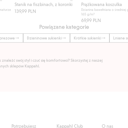
Stanik na fiszbinach, z koronki
Prążkowana koszulka
amaturze
Dzianina bawełniana o średniej
139,99 PLN
165 g/m²
69,99 PLN
Powiązane kategorie
mprezowe
Dzianinowe sukienki
Krótkie sukienki
Lniane s
znaleźć swój styl i czuć się komfortowo? Skorzystaj z naszej
ranych sklepów Kappahl.
Potrzebujesz
Kappahl Club
O nas