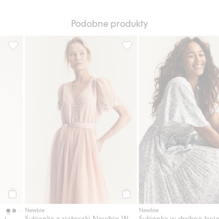
Podobne produkty
awełny, Dodaj do listy ulubione
Długa sukienka z krótkimi rękawami, Dodaj do listy ulubione
Sukienka z siateczki Newbie 
Kup
Kup
Newbie
Newbie
Sukienka z siateczki Newbie Woman