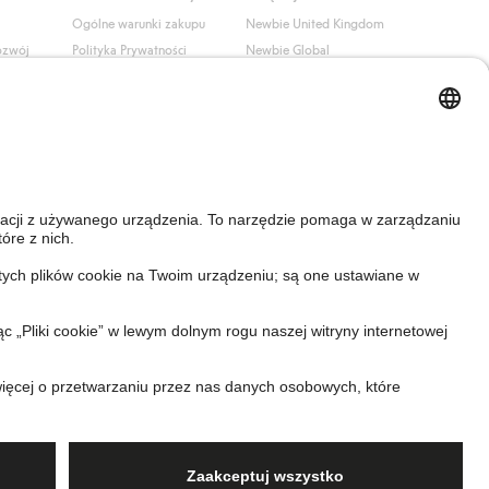
Ogólne warunki zakupu
Newbie United Kingdom
ozwój
Polityka Prywatności
Newbie Global
Polityka plików cookie
Affiliate
i
Warunki #YesKappahl
#YesNewbie
wa