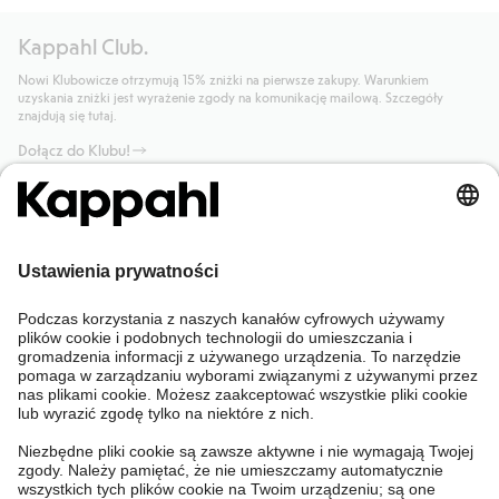
Kappahl Club.
Nowi Klubowicze otrzymują 15% zniżki na pierwsze zakupy. Warunkiem
uzyskania zniżki jest wyrażenie zgody na komunikację mailową. Szczegóły
znajdują się tutaj.
Dołącz do Klubu!
Potrzebujesz pomocy?
Sklep internetowy
Kappahl Club
Częste pytania
Mój profil
O nas