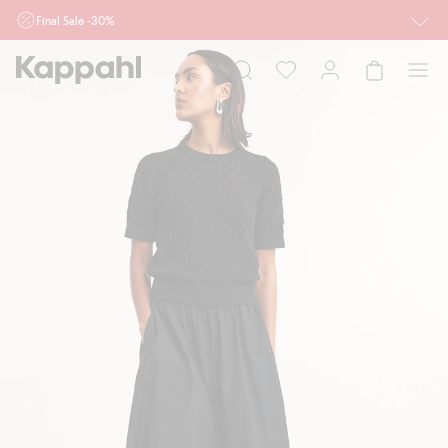
Final Sale -30%
Ważne przy zakupie min. 2 sztuk produktów włączonych w ofertę, również z
działu outlet do 10.8 w sklepach Kappahl i Newbie oraz na kappahl.com. Ofert
nie łączymy
Kobieta
Mężczyzna
Dziecko
Niemowlę
Newbie