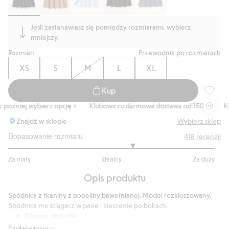
Jeśli zastanawiasz się pomiędzy rozmiarami, wybierz
mniejszy.
Rozmiar:
Przewodnik po rozmiarach
XS
S
M
L
XL
Kup
Spódnic
óźniej wybierz opcję +
Klubowiczu darmowa dostawa od 150 zł
Kup 
Znajdź w sklepie
Wybierz sklep
Dopasowanie rozmiaru
418
recenzji
3.410557184750733
Za mały
Idealny
Za duży
na
Na
5
Opis produktu
podstawie
341
Spódnica z tkaniny z popeliny bawełnianej. Model rozkloszowany.
głosów
Spódnica ma ściągacz w pasie i kieszenie po bokach.
Długość do łydek
Długość: 83 cm w rozmiarze S
Czytaj więcej