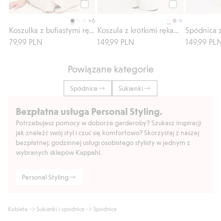
Kup
Kup
+6
Koszulka z bufiastymi rękawami
Koszula z krótkimi rękawami, z bawełnianej popeliny
Spódnica 
79,99 PLN
149,99 PLN
149,99 PL
Powiązane kategorie
Spódnice
Sukienki
Bezpłatna usługa Personal Styling.
Potrzebujesz pomocy w doborze garderoby? Szukasz inspiracji
jak znaleźć swój styl i czuć się komfortowo? Skorzystaj z naszej
bezpłatnej, godzinnej usługi osobistego stylisty w jednym z
wybranych sklepów Kappahl.
Personal Styling
Kobieta
Sukienki i spódnice
Spódnice