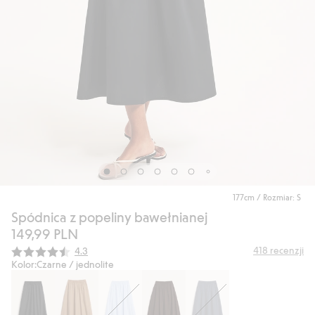
177cm / Rozmiar: S
Spódnica z popeliny bawełnianej
149,99 PLN
Średnia ocena:
418
recenzji
4.3
Kolor:
Czarne / jednolite