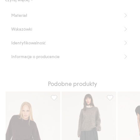
Numer artykułu
:
430348
Materiał
Wskazówki
Identyfikowalność
Informacje o producencie
Podobne produkty
Spódnica midi o kroju litery A, z bawełnia
Spódnica midi, 