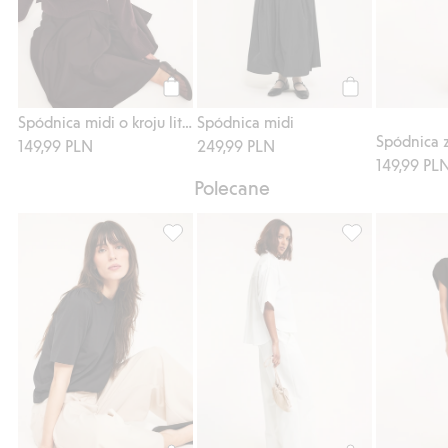
Kup
Kup
Spódnica midi o kroju litery A, z bawełnianej popeliny
Spódnica midi
Spódnica 
149,99 PLN
249,99 PLN
149,99 PL
Polecane
Koszulka z bufiastymi rękawami, Dodaj do 
Koszula z krótk