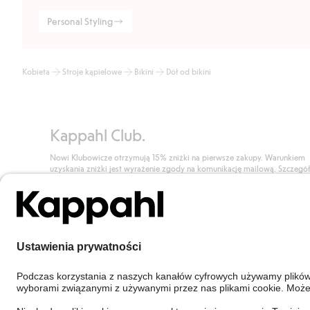
Personal Styling
Kobieta
Stroje kąpielowe
Bikini
Dół od bikini
Kappahl Club.
Nowi Klubowicze otrzymują 15% zniżki na pierwsze zakupy. Warunkiem
uzyskania zniżki jest wyrażenie zgody na komunikację mailową. Szczegó
znajdują się tutaj.
Dołącz do Klubu!