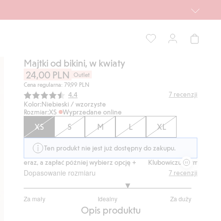
Majtki od bikini, w kwiaty
24,00 PLN
Outlet
Cena regularna: 79,99 PLN
Średnia ocena:
7
recenzji
4.4
Kolor:
Niebieski / wzorzyste
Rozmiar:
XS
Wyprzedane online
XS
S
M
L
XL
Ten produkt nie jest już dostępny do zakupu.
 teraz, a zapłać później wybierz opcję +
Klubowiczu darmowa dostawa 
Dopasowanie rozmiaru
7
recenzji
3.5
Za mały
Idealny
Za duży
na
Na
Opis produktu
5
podstawie