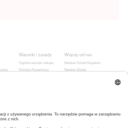
Warunki i zasady
Więcej od nas
Ogólne warunki zakupu
Newbie United Kingdom
ozwój
Polityka Prywatności
Newbie Global
Polityka plików cookie
Affiliate
i
Warunki #YesKappahl
#YesNewbie
wa