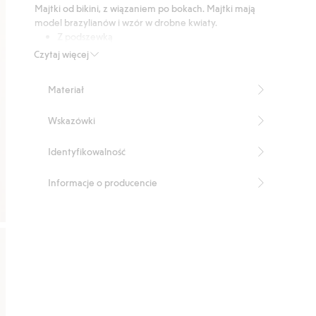
Majtki od bikini, z wiązaniem po bokach. Majtki mają
4
model brazylianów i wzór w drobne kwiaty.
głosów
Z podszewką
Produkt zawiera 82% poliestru z odzysku.
Czytaj więcej
Numer artykułu
:
444331
Blended Recycled Polyester
Materiał
Wskazówki
Identyfikowalność
Informacje o producencie