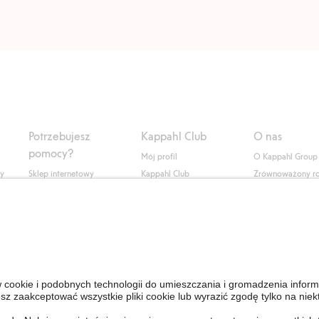
Potrzebujesz
Kappahl Club
O nas
pomocy?
Mój profil
O Kappahl Group
ły
Sklep internetowy
Kappahl Club
Zrównoważony r
Częste pytania
Warunki członkostwa
Praca u nas
Twoje zamówienie
Prasa i aktualnośc
Skontaktuj się z nami
Dostępność cyfro
Znajdź sklep
Sprawdź saldo karty
upominkowej
Personal Styling
Odstąp od umowy