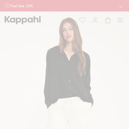
Final Sale -30%
Ważne przy zakupie min. 2 sztuk produktów włączonych w ofertę, również z
działu outlet do 10.8 w sklepach Kappahl i Newbie oraz na kappahl.com. Ofert
nie łączymy
Kobieta
Mężczyzna
Dziecko
Niemowlę
Newbie