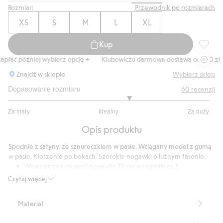
Rozmiar:
Przewodnik po rozmiarach
XS
S
M
L
XL
Kup
Spodnie
płać później wybierz opcję +
Klubowiczu darmowa dostawa od 150 zł
Znajdź w sklepie
Wybierz sklep
Dopasowanie rozmiaru
60
recenzji
3.406779661016949
Za mały
Idealny
Za duży
na
Na
5
Opis produktu
podstawie
59
Spodnie z satyny, ze sznureczkiem w pasie. Wciągany model z gumą
głosów
w pasie. Kieszenie po bokach. Szerokie nogawki o luźnym fasonie.
Wewnętrzna długość nogawki: 77 cm w rozmiarze S
Produkt zawiera 100% poliestru z odzysku.
Czytaj więcej
Numer artykułu
:
939496
Recycled Polyester
Materiał