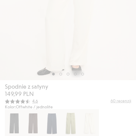
Spodnie z satyny
149,99 PLN
Średnia ocena:
60
recenzji
4.6
Kolor:
Offwhite / jednolite