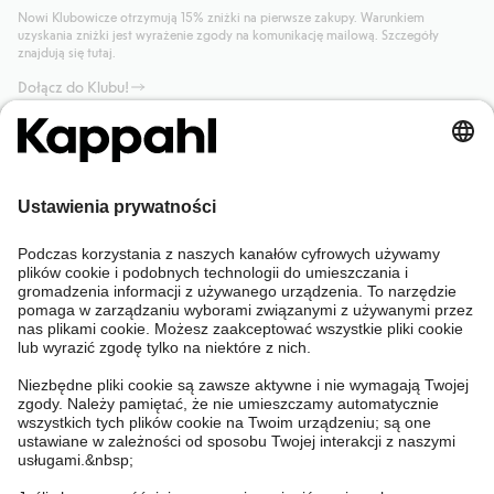
Nowi Klubowicze otrzymują 15% zniżki na pierwsze zakupy. Warunkiem
uzyskania zniżki jest wyrażenie zgody na komunikację mailową. Szczegóły
znajdują się tutaj.
Dołącz do Klubu!
Potrzebujesz pomocy?
Sklep internetowy
Kappahl Club
Częste pytania
Mój profil
O nas
Twoje zamówienie
Kappahl Club
O Kappahl Group
Warunki i zasady