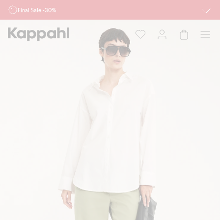
Final Sale -30%
Ważne przy zakupie min. 2 sztuk produktów włączonych w ofertę, również z
działu outlet do 10.8 w sklepach Kappahl i Newbie oraz na kappahl.com. Ofert
nie łączymy
Kobieta
Mężczyzna
Dziecko
Niemowlę
Newbie