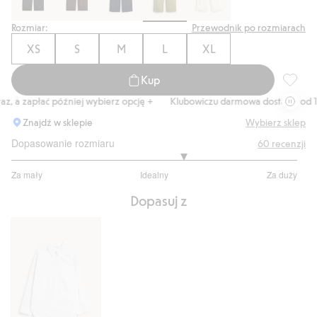
Rozmiar:
Przewodnik po rozmiarach
XS
S
M
L
XL
Kup
Spodnie
, a zapłać później wybierz opcję +
Klubowiczu darmowa dostawa od 150
Znajdź w sklepie
Wybierz sklep
Dopasowanie rozmiaru
60
recenzji
3.406779661016949
Za mały
Idealny
Za duży
na
Na
5
Dopasuj z
podstawie
59
głosów