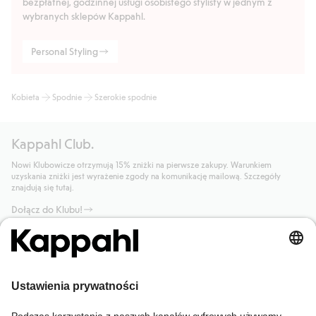
bezpłatnej, godzinnej usługi osobistego stylisty w jednym z
wybranych sklepów Kappahl.
Personal Styling
Kobieta
Spodnie
Szerokie spodnie
Kappahl Club.
Nowi Klubowicze otrzymują 15% zniżki na pierwsze zakupy. Warunkiem
uzyskania zniżki jest wyrażenie zgody na komunikację mailową. Szczegóły
znajdują się tutaj.
Dołącz do Klubu!