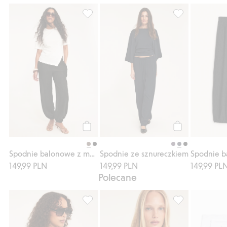
Spodnie balonowe z marszczeniem, Dodaj 
Spodnie ze sznu
Kup
Kup
Spodnie balonowe z marszczeniem
Spodnie ze sznureczkiem
149,99 PLN
149,99 PLN
149,99 PL
Polecane
Asymetryczny top z krótkim rękawem, Doda
Top oversize z 