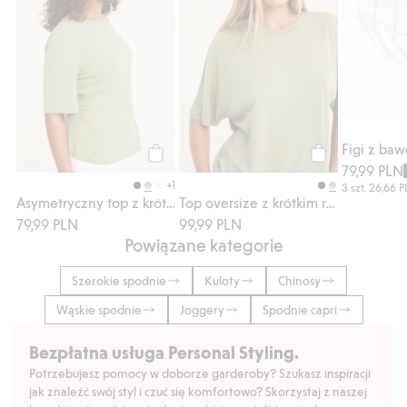
Figi z baw
79,99 PLN
Kup
Kup
+1
3 szt.
26,66 
Asymetryczny top z krótkim rękawem
Top oversize z krótkim rękawem
79,99 PLN
99,99 PLN
Powiązane kategorie
Szerokie spodnie
Kuloty
Chinosy
Wąskie spodnie
Joggery
Spodnie capri
Bezpłatna usługa Personal Styling.
Potrzebujesz pomocy w doborze garderoby? Szukasz inspiracji
jak znaleźć swój styl i czuć się komfortowo? Skorzystaj z naszej