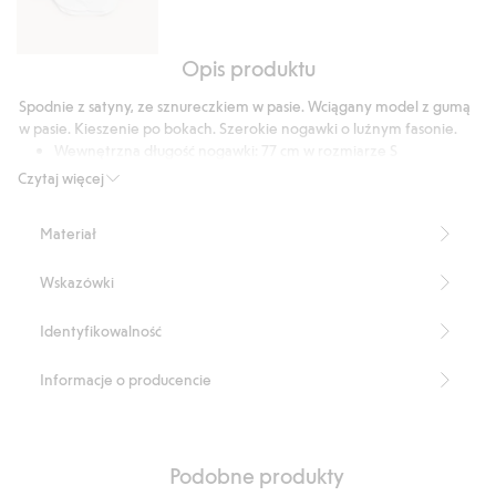
Opis produktu
Koszula
oversize
Spodnie z satyny, ze sznureczkiem w pasie. Wciągany model z gumą
z
w pasie. Kieszenie po bokach. Szerokie nogawki o luźnym fasonie.
popeliny
Wewnętrzna długość nogawki: 77 cm w rozmiarze S
Produkt zawiera 100% poliestru z odzysku.
Czytaj więcej
Numer artykułu
:
931931
Recycled Polyester
Materiał
Wskazówki
Identyfikowalność
Informacje o producencie
Podobne produkty