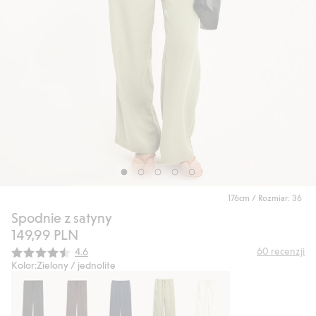
176cm / Rozmiar: 36
Spodnie z satyny
149,99 PLN
Średnia ocena:
60
recenzji
4.6
Kolor:
Zielony / jednolite