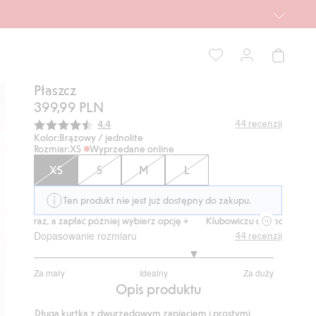
Płaszcz
399,99 PLN
Średnia ocena:
44
recenzji
4.4
Kolor:
Brązowy / jednolite
Rozmiar:
XS
Wyprzedane online
XS
S
M
L
Ten produkt nie jest już dostępny do zakupu.
z, a zapłać później wybierz opcję +
Klubowiczu darmowa dostawa od 15
Dopasowanie rozmiaru
44
recenzji
3.685714285714285
Za mały
Idealny
Za duży
na
Na
Opis produktu
5
podstawie
Długa kurtka z dwurzędowym zapięciem i prostymi