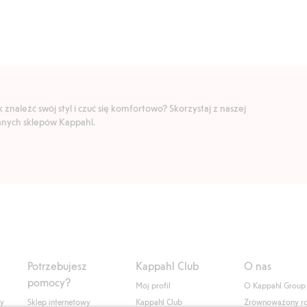
znaleźć swój styl i czuć się komfortowo? Skorzystaj z naszej
ranych sklepów Kappahl.
Potrzebujesz
Kappahl Club
O nas
pomocy?
Mój profil
O Kappahl Group
ły
Sklep internetowy
Kappahl Club
Zrównoważony r