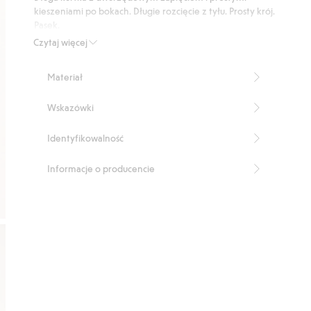
35
kieszeniami po bokach. Długie rozcięcie z tyłu. Prosty krój.
głosów
Pasek.
Z podszewką
Czytaj więcej
Pasek
Długość: 128 cm w rozmiarze S
Materiał
Produkt zawiera 65,6% poliestru z odzysku
Numer artykułu
:
459768
Wskazówki
Recycled Polyester
Identyfikowalność
Informacje o producencie