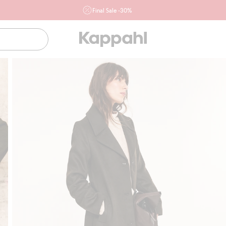
Final Sale -30%
Ważne przy zakupie min. 2 sztuk produktów włączonych w
ofertę, również z działu outlet do 10.8 w sklepach Kappahl i
Newbie oraz na kappahl.com. Ofert nie łączymy
Kobieta
Mężczyzna
Dziecko
Niemowlę
Newbie
Klubowiczu darmowa dostawa od 150 zł
Kup tera