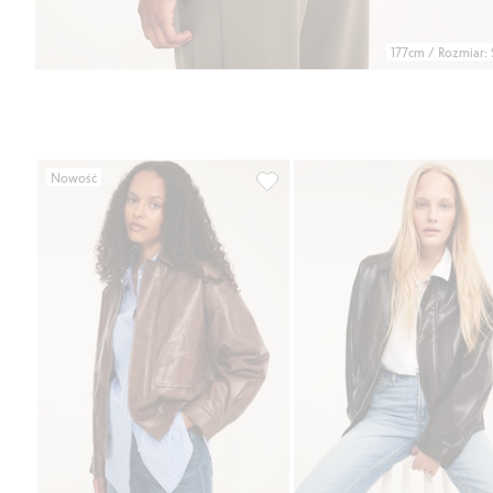
177cm / Rozmiar: 
Nowość
Kurtka z imitacji skóry, z zamk