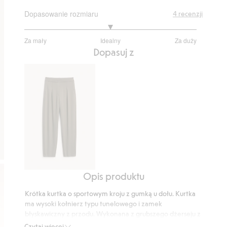
Dopasowanie rozmiaru
4
recenzji
3
Za mały
Idealny
Za duży
na
Na
Dopasuj z
5
podstawie
2
głosów
Opis produktu
Spodnie
o
Krótka kurtka o sportowym kroju z gumką u dołu. Kurtka
kroju
ma wysoki kołnierz typu tunelowego i zamek
barrel,
błyskawiczny z przodu. Wykonana z grubszego dżerseju z
z
dodatkiem elastanu. Luźny fason.
Czytaj więcej