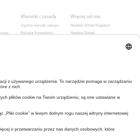
Warunki i zasady
Więcej od nas
Ogólne warunki zakupu
Newbie United Kingdom
ozwój
Polityka Prywatności
Newbie Global
Polityka plików cookie
Affiliate
i
Warunki #YesKappahl
#YesNewbie
wa