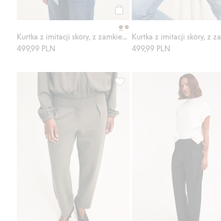
Kup
Kurtka z imitacji skóry, z zamkiem błyskawicznym
499,99 PLN
499,99 PLN
Spodnie o kroju barrel, z trykotu