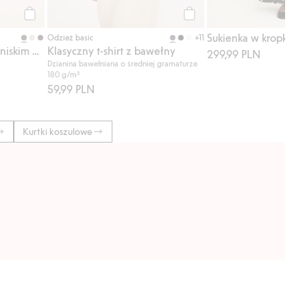
Kup
Kup
+11
Odzież basic
Kamizelka z dzianiny, z niskim małym kołnierzykiem
Klasyczny t-shirt z bawełny
299,99 PLN
Dzianina bawełniana o średniej gramaturze
180 g/m²
59,99 PLN
Kurtki koszulowe