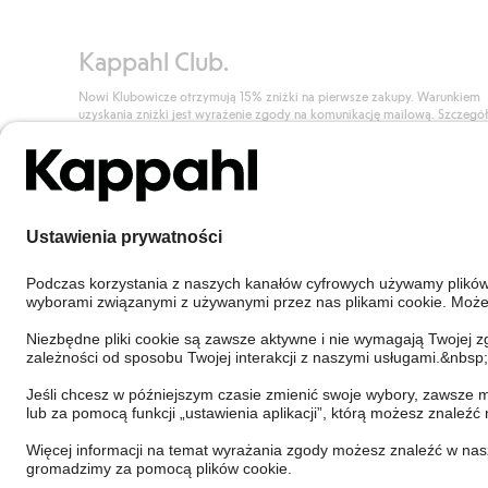
Kappahl Club.
Nowi Klubowicze otrzymują 15% zniżki na pierwsze zakupy. Warunkiem
uzyskania zniżki jest wyrażenie zgody na komunikację mailową. Szczegó
znajdują się tutaj.
Dołącz do Klubu!
Poland
Zmień kraj
Cookies