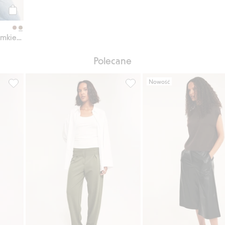
Kup
Kurtka z imitacji skóry, z zamkiem błyskawicznym
Polecane
Nowość
, Dodaj do listy ulubione
Spodnie o kroju barrel, z trykotu, Dodaj do listy ulubione
Spodnie o kroju barrel, z tryk