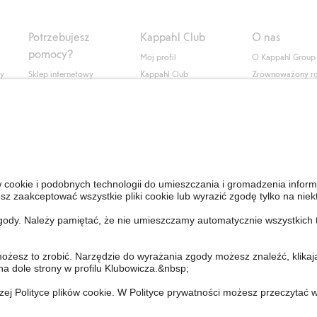
Potrzebujesz
Kappahl Club
O nas
pomocy?
Mój profil
O Kappahl Group
ły
Sklep internetowy
Kappahl Club
Zrównoważony r
Częste pytania
Warunki członkostwa
Praca u nas
Twoje zamówienie
Prasa i aktualnośc
Skontaktuj się z nami
Dostępność cyfro
Znajdź sklep
Sprawdź saldo karty
upominkowej
Personal Styling
Odstąp od umowy