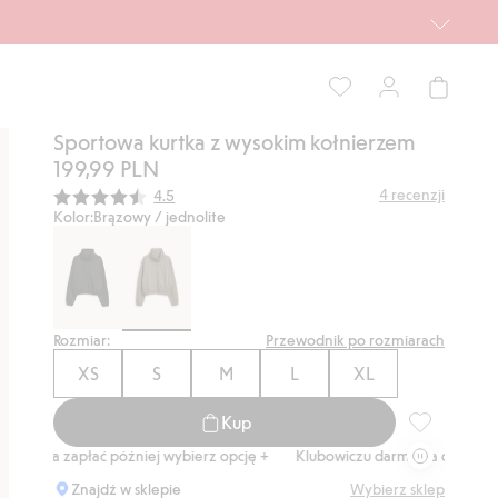
Sportowa kurtka z wysokim kołnierzem
199,99 PLN
Średnia ocena:
4
recenzji
4.5
Kolor:
Brązowy / jednolite
Rozmiar:
Przewodnik po rozmiarach
XS
S
M
L
XL
Kup
Sportowa ku
 zapłać później wybierz opcję +
Klubowiczu darmowa dostawa od 150 zł
Znajdź w sklepie
Wybierz sklep