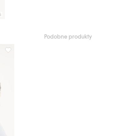
S
Podobne produkty
iem błyskawicznym, Dodaj do listy ulubione
Kurtka z imitacji skóry, z zamkiem błyskawicznym, Dodaj do list