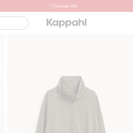
Final Sale -30%
Ważne przy zakupie min. 2 sztuk produktów włączonych w
ofertę, również z działu outlet do 10.8 w sklepach Kappahl i
Newbie oraz na kappahl.com. Ofert nie łączymy
Kobieta
Mężczyzna
Dziecko
Niemowlę
Newbie
Klubowiczu darmowa dostawa od 150 zł
Kup teraz, a