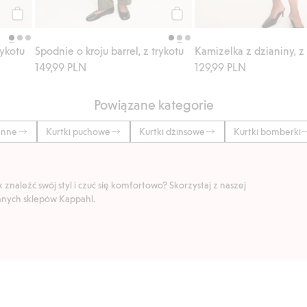
Kup
Kup
rykotu
Spodnie o kroju barrel, z trykotu
149,99 PLN
129,99 PLN
Powiązane kategorie
enne
Kurtki puchowe
Kurtki dżinsowe
Kurtki bomberki
znaleźć swój styl i czuć się komfortowo? Skorzystaj z naszej
ranych sklepów Kappahl.