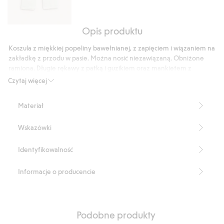
Opis produktu
Szerokie
spodnie
Koszula z miękkiej popeliny bawełnianej, z zapięciem i wiązaniem na
z
zakładkę z przodu w pasie. Można nosić niezawiązaną. Obniżone
tkaniny
ramiona. Długie rękawy z patką i guzikiem oraz mankietem z
twill
zapięciem.
Czytaj więcej
Zapięcie z przodu
Pasek do zawiązywania
Materiał
Długość: 73 cm w rozmiarze S
Numer artykułu
:
918979
Wskazówki
Identyfikowalność
Informacje o producencie
Podobne produkty