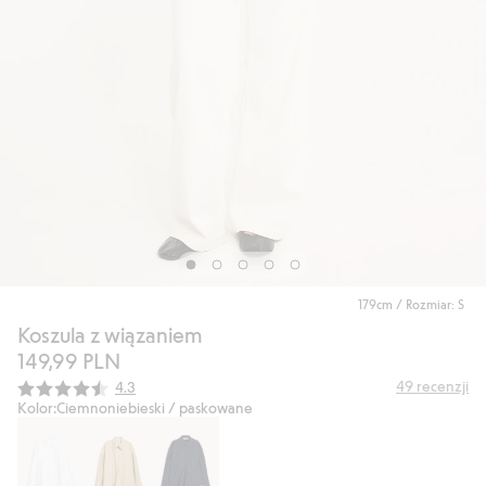
179cm / Rozmiar: S
Koszula z wiązaniem
149,99 PLN
Średnia ocena:
49
recenzji
4.3
Kolor:
Ciemnoniebieski / paskowane