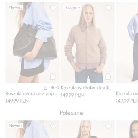
Nowość
Popularny
Koszula oversize z popeliny, Dodaj do list
Koszula w drobn
Kup
Kup
Koszula w drobną kratkę z kołnierzem z falbanką
+2
Koszula oversize z popeliny
149,99 PLN
149,99 PLN
149,99 PL
Polecane
Nowość
Koszula oversize z popeliny, Dodaj do list
Top z wiązaniem