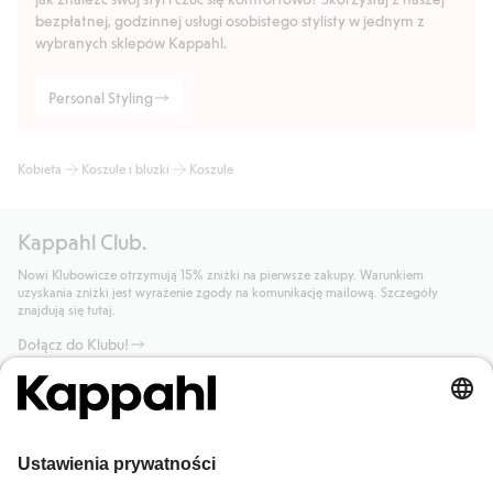
bezpłatnej, godzinnej usługi osobistego stylisty w jednym z
wybranych sklepów Kappahl.
Personal Styling
Kobieta
Koszule i bluzki
Koszule
Kappahl Club.
Nowi Klubowicze otrzymują 15% zniżki na pierwsze zakupy. Warunkiem
uzyskania zniżki jest wyrażenie zgody na komunikację mailową. Szczegóły
znajdują się tutaj.
Dołącz do Klubu!