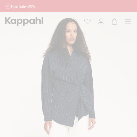
Final Sale -30%
Ważne przy zakupie min. 2 sztuk produktów włączonych w ofertę, również z
działu outlet do 10.8 w sklepach Kappahl i Newbie oraz na kappahl.com. Ofert
nie łączymy
Kobieta
Mężczyzna
Dziecko
Niemowlę
Newbie