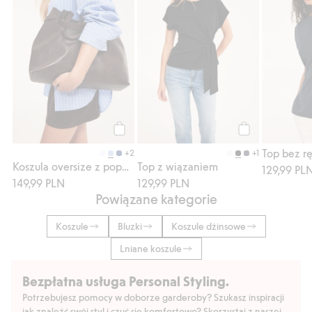
Kup
Kup
+2
+1
Koszula oversize z popeliny
Top z wiązaniem
129,99 PL
149,99 PLN
129,99 PLN
Powiązane kategorie
Koszule
Bluzki
Koszule dżinsowe
Lniane koszule
Bezpłatna usługa Personal Styling.
Potrzebujesz pomocy w doborze garderoby? Szukasz inspiracji
jak znaleźć swój styl i czuć się komfortowo? Skorzystaj z naszej