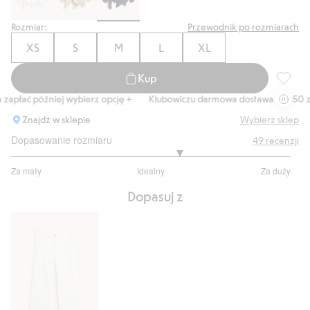
Rozmiar:
Przewodnik po rozmiarach
XS
S
M
L
XL
Kup
Koszula
apłać później wybierz opcję +
Klubowiczu darmowa dostawa od 150 zł
Znajdź w sklepie
Wybierz sklep
Dopasowanie rozmiaru
49
recenzji
3.41025641025641
Za mały
Idealny
Za duży
na
Na
5
Dopasuj z
podstawie
39
głosów