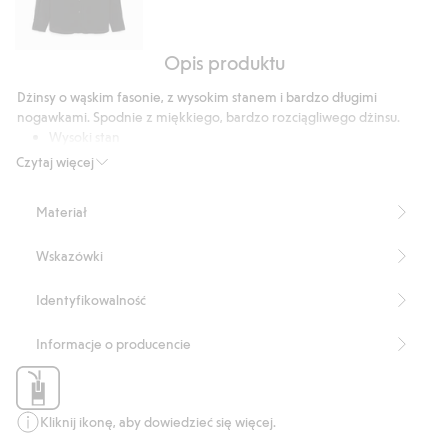
Opis produktu
Koszula
oversize
Dżinsy o wąskim fasonie, z wysokim stanem i bardzo długimi
nogawkami. Spodnie z miękkiego, bardzo rozciągliwego dżinsu.
Wysoki stan
Wąski fason
Czytaj więcej
Obcisłe nogawki
Bardzo długie nogawki
Materiał
Przyjemny w dotyku strecz
Model z pięcioma kieszeniami
Wskazówki
Wewnętrzna długość nogawki: 86 cm w rozmiarze 38
Numer artykułu
:
758938
Identyfikowalność
Informacje o producencie
Kliknij ikonę, aby dowiedzieć się więcej.