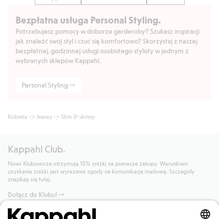
Bezpłatna usługa Personal Styling.
Potrzebujesz pomocy w doborze garderoby? Szukasz inspiracji
jak znaleźć swój styl i czuć się komfortowo? Skorzystaj z naszej
bezpłatnej, godzinnej usługi osobistego stylisty w jednym z
wybranych sklepów Kappahl.
Personal Styling
Kobieta
Jeansy
Slim & skinny
Kappahl Club.
Nowi Klubowicze otrzymują 15% zniżki na pierwsze zakupy. Warunkiem
uzyskania zniżki jest wyrażenie zgody na komunikację mailową. Szczegóły
znajdują się tutaj.
Dołącz do Klubu!