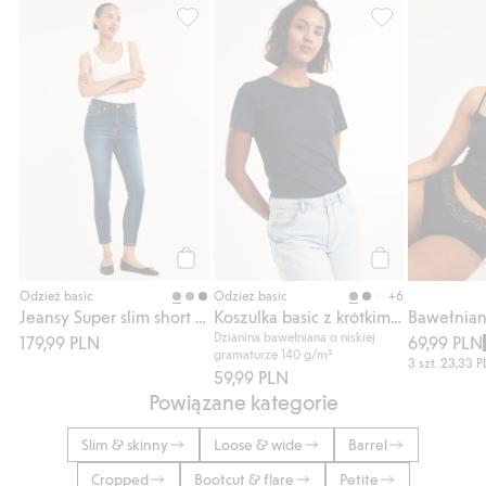
Jeansy Super slim short leg, Dodaj do listy
Koszulka basic 
Kup
Kup
+6
Odzież basic
Odzież basic
Jeansy Super slim short leg
Koszulka basic z krótkim rękawem
Dzianina bawełniana o niskiej
179,99 PLN
69,99 PLN
gramaturze 140 g/m²
3 szt.
23,33 
59,99 PLN
Powiązane kategorie
Slim & skinny
Loose & wide
Barrel
Cropped
Bootcut & flare
Petite