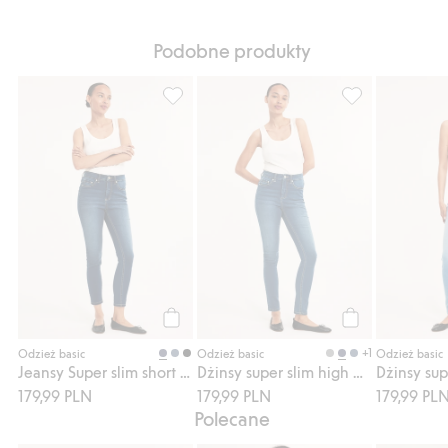
Podobne produkty
Jeansy Super slim short leg, Dodaj do listy
Dżinsy super sli
Kup
Kup
+1
Odzież basic
Odzież basic
Odzież basic
Jeansy Super slim short leg
Dżinsy super slim high waist
179,99 PLN
179,99 PLN
179,99 PL
Polecane