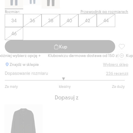
Rozmiar:
Przewodnik po rozmiarach
34
36
38
40
42
44
46
Kup
Super s
niej wybierz opcję +
Klubowiczu darmowa dostawa od 150 zł
Kup te
Znajdź w sklepie
Wybierz sklep
Dopasowanie rozmiaru
236
recenzji
2.943820224719101
Za mały
Idealny
Za duży
na
Na
5
Dopasuj z
podstawie
178
głosów