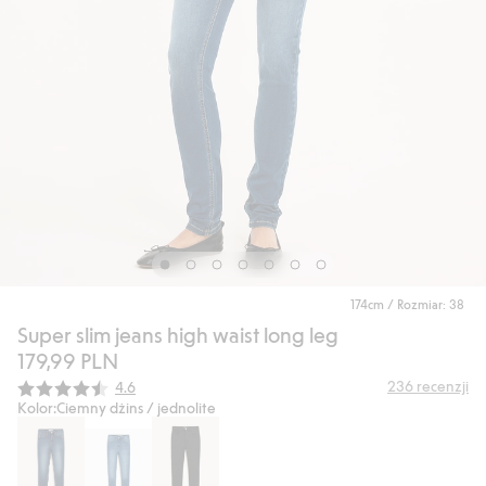
174cm / Rozmiar: 38
Super slim jeans high waist long leg
179,99 PLN
Średnia ocena:
236
recenzji
4.6
Kolor:
Ciemny dżins / jednolite