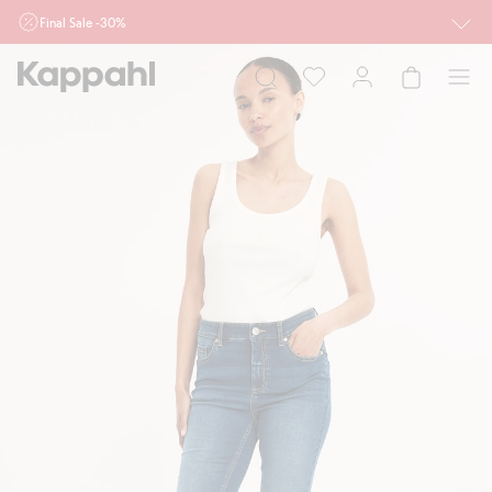
Final Sale -30%
Ważne przy zakupie min. 2 sztuk produktów włączonych w ofertę, również z
działu outlet do 10.8 w sklepach Kappahl i Newbie oraz na kappahl.com. Ofert
nie łączymy
Kobieta
Mężczyzna
Dziecko
Niemowlę
Newbie