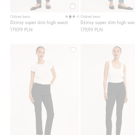
Kup
+1
Odzież basic
Odzież basic
Dżinsy super slim high waist
Dżinsy super slim high wai
179,99 PLN
179,99 PLN
Straight jeans mid waist short le