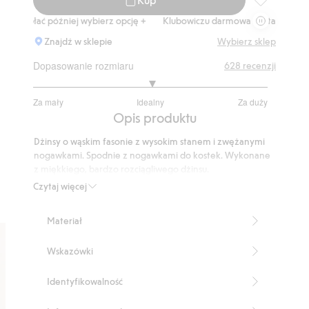
Jeansy Super
łać później wybierz opcję +
Klubowiczu darmowa dostawa od 150 zł
Znajdź w sklepie
Wybierz sklep
Dopasowanie rozmiaru
628
recenzji
3.030837004405286
Za mały
Idealny
Za duży
na
Na
Opis produktu
5
podstawie
Dżinsy o wąskim fasonie z wysokim stanem i zwężanymi
454
nogawkami. Spodnie z nogawkami do kostek. Wykonane
głosów
z miękkiego, bardzo rozciągliwego dżinsu.
Wysoki stan
Czytaj więcej
Wąski fason
Nogawki do kostek
Materiał
Bardzo rozciągliwy dżins
Model z pięcioma kieszeniami
Wskazówki
Wewnętrzna długość nogawki: 72 cm w rozmiarze
38
Numer artykułu
:
805044
Identyfikowalność