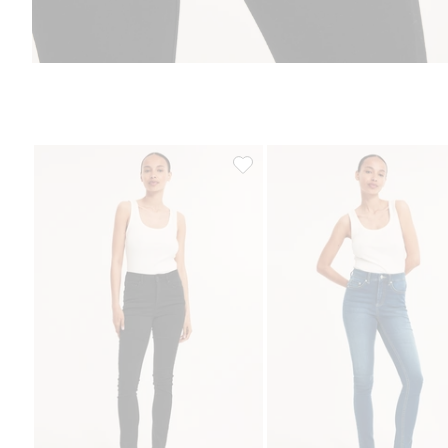
Dżinsy super slim high waist, Do