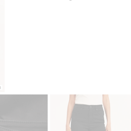
Klubowiczu darmowa dostawa od 150 zł
Kup teraz, a zap
8