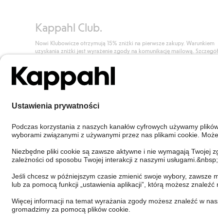
Kappahl Club.
Nowi Klubowicze otrzymują 15% zniżki na pierwsze zakupy. Warunkiem
uzyskania zniżki jest wyrażenie zgody na komunikację mailową. Szczegó
znajdują się tutaj.
Dołącz do Klubu!
Poland
Zmień kraj
Cookies