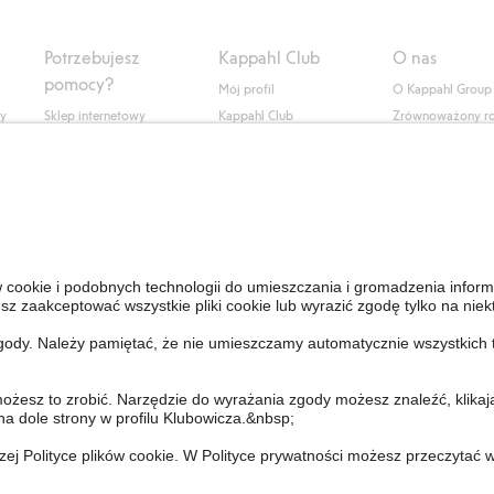
Potrzebujesz
Kappahl Club
O nas
pomocy?
Mój profil
O Kappahl Group
ły
Sklep internetowy
Kappahl Club
Zrównoważony r
Częste pytania
Warunki członkostwa
Praca u nas
Twoje zamówienie
Prasa i aktualnośc
Skontaktuj się z nami
Dostępność cyfro
Znajdź sklep
Sprawdź saldo karty
upominkowej
Personal Styling
Odstąp od umowy