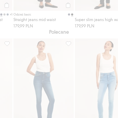
Kup
Kup
+1
Odzież basic
st
Straight jeans mid waist
179,99 PLN
179,99 PLN
Polecane
g, Dodaj do listy ulubione
Dżinsy super slim high waist, Dodaj do listy ulubione
Dżinsy super slim high waist, 