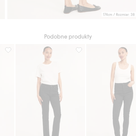
174cm / Rozmiar: 38
Podobne produkty
daj do listy ulubione
Dżinsy super slim high waist, Dodaj do listy ulubione
Straight jeans mid waist, Doda