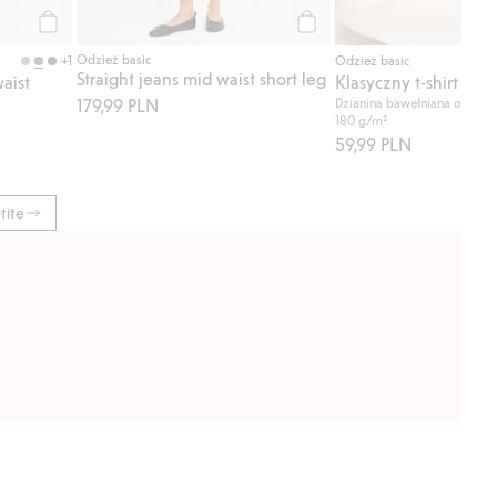
Kup
Kup
Odzież basic
+1
Odzież basic
Straight jeans mid waist short leg
aist
Klasyczny t-shirt z b
179,99 PLN
Dzianina bawełniana o średn
180 g/m²
59,99 PLN
tite