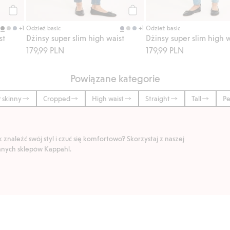
Kup
Kup
+1
+1
Odzież basic
Odzież basic
st
Dżinsy super slim high waist
Dżinsy super slim high w
179,99 PLN
179,99 PLN
Powiązane kategorie
 skinny
Cropped
High waist
Straight
Tall
Pe
znaleźć swój styl i czuć się komfortowo? Skorzystaj z naszej
ranych sklepów Kappahl.