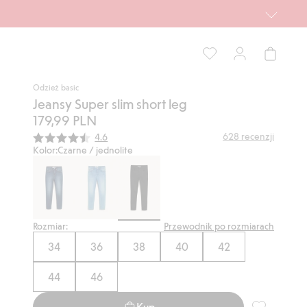
Odzież basic
Jeansy Super slim short leg
179,99 PLN
Średnia ocena:
628
recenzji
4.6
Kolor:
Czarne / jednolite
Rozmiar:
Przewodnik po rozmiarach
34
36
38
40
42
44
46
Kup