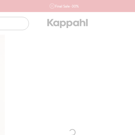
Final Sale -30%
Ważne przy zakupie min. 2 sztuk produktów włączonych w
ofertę, również z działu outlet do 10.8 w sklepach Kappahl i
Newbie oraz na kappahl.com. Ofert nie łączymy
Kobieta
Mężczyzna
Dziecko
Niemowlę
Newbie