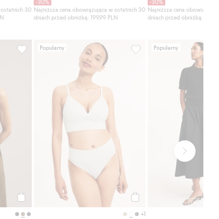
-30%
-30%
ostatnich 30
Najniższa cena obowiązująca w ostatnich 30
Najniższa cena obowiązując
LN
dniach przed obniżką: 199,99 PLN
dniach przed obniżką: 149,9
Popularny
Popularny
one
 leg, Dodaj do listy ulubione
Sukienka lniana z paskiem do zawiązywania, Dodaj do listy u
Majtki brazyliany, Dodaj do
Kup
Kup
+1