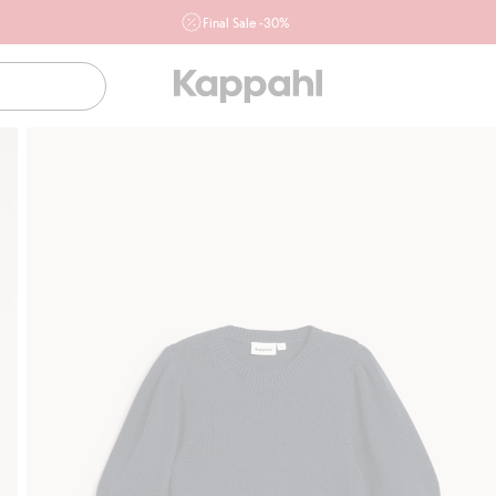
Final Sale -30%
Ważne przy zakupie min. 2 sztuk produktów włączonych w
ofertę, również z działu outlet do 10.8 w sklepach Kappahl i
Newbie oraz na kappahl.com. Ofert nie łączymy
Kobieta
Mężczyzna
Dziecko
Niemowlę
Newbie
Klubowiczu darmowa dostawa od 150 zł
Kup teraz, a 