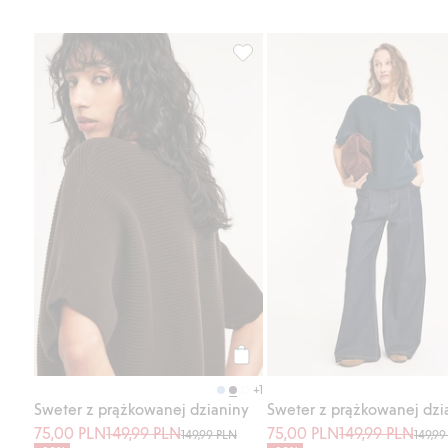
Sweter z prążkowanej dzianiny, 
Kup
+1
Sweter z prążkowanej dzianiny
Sweter z prążkowanej dzi
75,00 PLN
149,99 PLN
75,00 PLN
149,99 PLN
149,99 PLN
149,99