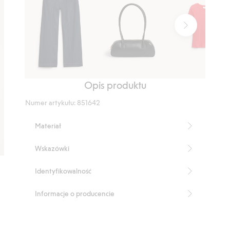
Opis produktu
Dżinsy
Torebka
Prążkowany
wide
typu
top
Numer artykułu
:
851642
high
bowling
waist
Materiał
Wskazówki
Identyfikowalność
Informacje o producencie