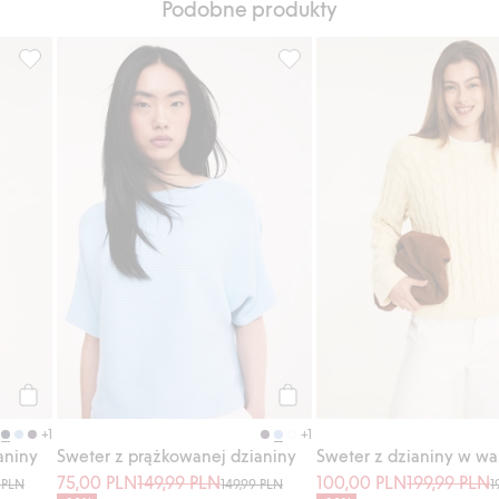
Podobne produkty
Dodaj do listy ulubione
Sweter z prążkowanej dzianiny, Dodaj do listy ulubione
Sweter z prążkowanej dzianin
Kup
Kup
+1
+1
aniny
Sweter z prążkowanej dzianiny
75,00 PLN
149,99 PLN
100,00 PLN
199,99 PLN
 PLN
149,99 PLN
1