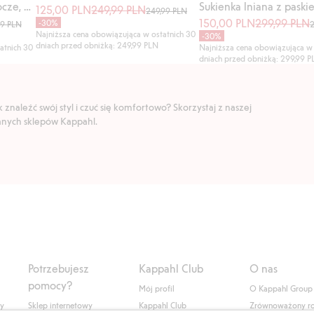
Sweter z dzianiny w warkocze, z bawełny
125,00 PLN
249,99 PLN
249,99 PLN
150,00 PLN
299,99 PLN
-30%
99 PLN
Najniższa cena obowiązująca w ostatnich 30
-30%
dniach przed obniżką: 249,99 PLN
atnich 30
Najniższa cena obowiązująca w 
dniach przed obniżką: 299,99 
znaleźć swój styl i czuć się komfortowo? Skorzystaj z naszej
ranych sklepów Kappahl.
Potrzebujesz
Kappahl Club
O nas
pomocy?
Mój profil
O Kappahl Group
ły
Sklep internetowy
Kappahl Club
Zrównoważony r