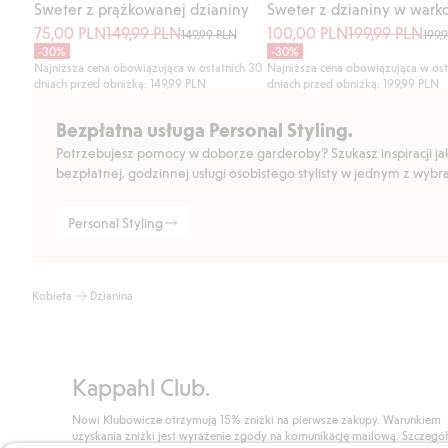
Sweter z prążkowanej dzianiny
75,00 PLN
149,99 PLN
100,00 PLN
199,99 PLN
149,99 PLN
199,
-30%
-30%
Najniższa cena obowiązująca w ostatnich 30
Najniższa cena obowiązująca w ost
dniach przed obniżką: 149,99 PLN
dniach przed obniżką: 199,99 PLN
Bezpłatna usługa Personal Styling.
Potrzebujesz pomocy w doborze garderoby? Szukasz inspiracji jak 
bezpłatnej, godzinnej usługi osobistego stylisty w jednym z wyb
Personal Styling
Kobieta
Dzianina
Kappahl Club.
Nowi Klubowicze otrzymują 15% zniżki na pierwsze zakupy. Warunkiem
uzyskania zniżki jest wyrażenie zgody na komunikację mailową. Szczegó