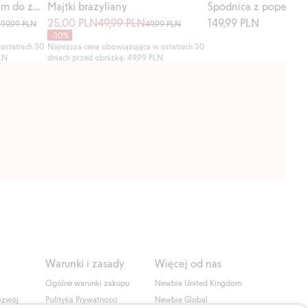
Sukienka lniana z paskiem do zawiązywania
Majtki brazyliany
25,00 PLN
49,99 PLN
149,99 PLN
299,99 PLN
49,99 PLN
-30%
ostatnich 30
Najniższa cena obowiązująca w ostatnich 30
PLN
dniach przed obniżką: 49,99 PLN
Warunki i zasady
Więcej od nas
Ogólne warunki zakupu
Newbie United Kingdom
ozwój
Polityka Prywatności
Newbie Global