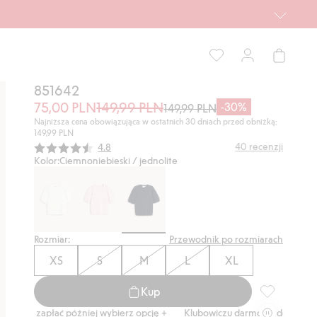
851642
75,00 PLN
149,99 PLN
-30%
149,99 PLN
Najniższa cena obowiązująca w ostatnich 30 dniach przed obniżką:
149,99 PLN
Średnia ocena:
40
recenzji
4.8
Kolor:
Ciemnoniebieski / jednolite
Rozmiar:
Przewodnik po rozmiarach
XS
S
M
L
XL
Kup
851642, Dod
zapłać później wybierz opcję +
Klubowiczu darmowa dostawa od 150 zł