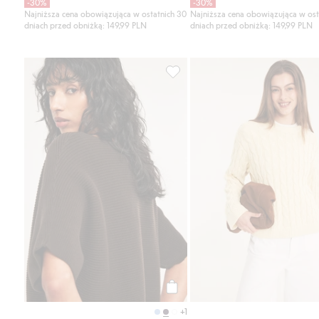
-30%
-30%
Najniższa cena obowiązująca w ostatnich 30
Najniższa cena obowiązująca w ost
dniach przed obniżką: 149,99 PLN
dniach przed obniżką: 149,99 PLN
Sweter z prążkowanej dzianiny, 
Kup
+1