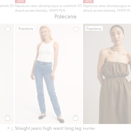
-30%
-30%
atnich 30
Najniższa cena obowiązująca w ostatnich 30
Najniższa cena obowiązująca w 
dniach przed obniżką: 149,99 PLN
dniach przed obniżką: 199,99 P
Polecane
Popularny
Popularny
Dodaj do listy ulubione
Sweter z dzianiny w warkocze, z bawełny, Dodaj do listy ulubi
Straight jeans high waist long
Kup
Kup
Straight jeans high waist long leg
kay/day