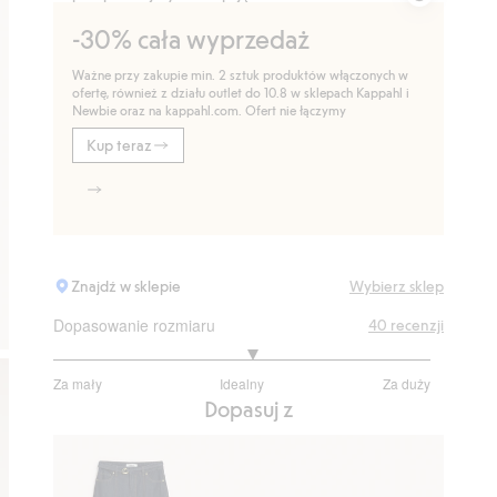
-30% cała wyprzedaż
Ważne przy zakupie min. 2 sztuk produktów włączonych w
ofertę, również z działu outlet do 10.8 w sklepach Kappahl i
Newbie oraz na kappahl.com. Ofert nie łączymy
Kup teraz
Znajdź w sklepie
Wybierz sklep
Dopasowanie rozmiaru
40
recenzji
3.114285714285714
Za mały
Idealny
Za duży
na
Na
Dopasuj z
5
podstawie
35
głosów