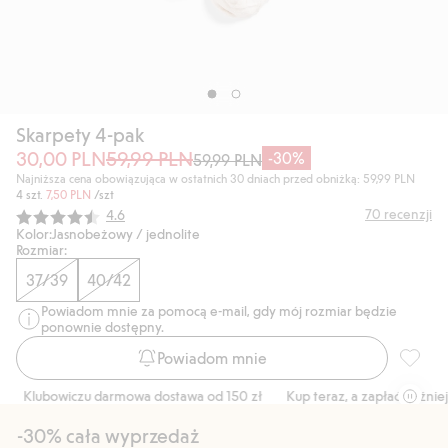
Skarpety 4-pak
30,00 PLN
59,99 PLN
-30%
59,99 PLN
Najniższa cena obowiązująca w ostatnich 30 dniach przed obniżką: 59,99 PLN
4 szt.
7,50 PLN
/szt
Średnia ocena:
70
recenzji
4.6
Kolor:
Jasnobeżowy / jednolite
Rozmiar:
37/39
40/42
Powiadom mnie za pomocą e-mail, gdy mój rozmiar będzie
ponownie dostępny.
Powiadom mnie
Skarpet
Klubowiczu darmowa dostawa od 150 zł
Kup teraz, a zapłać później w
-30% cała wyprzedaż