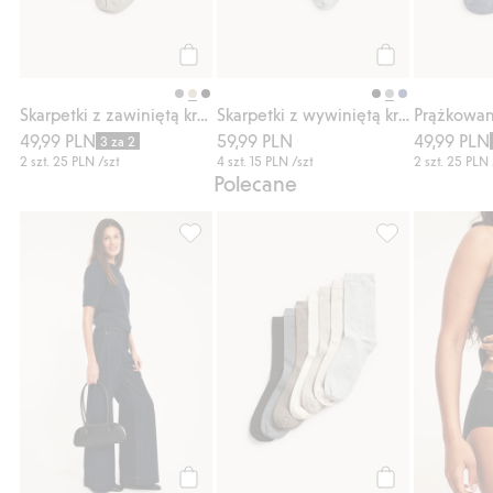
Kup
Kup
Skarpetki z zawiniętą krawędzią, 2-pak
Skarpetki z wywiniętą krawędzią, 4-pak
49,99 PLN
59,99 PLN
49,99 PLN
3 za 2
2 szt.
25 PLN
/szt
4 szt.
15 PLN
/szt
2 szt.
25 PLN
Polecane
851642, Dodaj do listy ulubione
Skarpetki 7-pak,