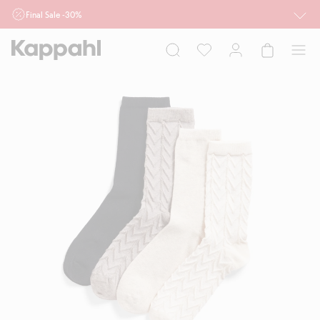
Final Sale -30%
Ważne przy zakupie min. 2 sztuk produktów włączonych w ofertę, również z
działu outlet do 10.8 w sklepach Kappahl i Newbie oraz na kappahl.com. Ofert
nie łączymy
Kobieta
Mężczyzna
Dziecko
Niemowlę
Newbie