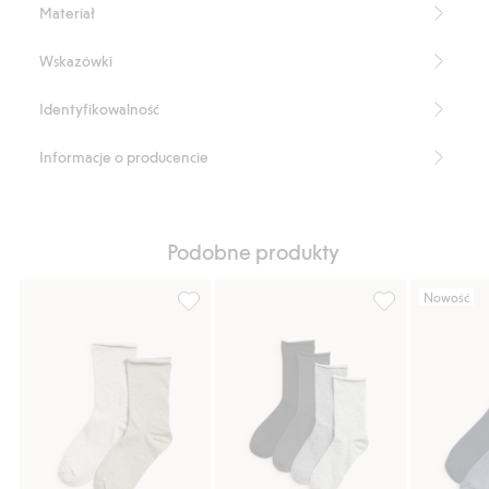
Materiał
Wskazówki
Identyfikowalność
Informacje o producencie
Podobne produkty
Nowość
Skarpetki z zawiniętą krawędzią, 2-pak, Do
Skarpetki z wyw