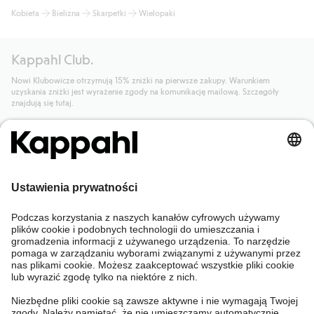
Kobieta
Bielizna
Skarpetki
Wielopaki
Kappahl Club.
Nowi Klubowicze otrzymują 15% zniżki na pierwsze zakupy. Warunkiem
uzyskania zniżki jest wyrażenie zgody na komunikację mailową. Szczegóły
znajdują się tutaj.
Dołącz do Klubu!
Potrzebujesz pomocy?
Sklep internetowy
Kappahl Club