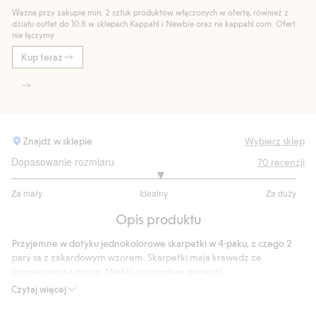
Ważne przy zakupie min. 2 sztuk produktów włączonych w ofertę, również z
działu outlet do 10.8 w sklepach Kappahl i Newbie oraz na kappahl.com. Ofert
nie łączymy
Kup teraz
Znajdź w sklepie
Wybierz sklep
Dopasowanie rozmiaru
70
recenzji
3.088888888888889
Za mały
Idealny
Za duży
na
Na
5
Opis produktu
podstawie
45
Przyjemne w dotyku jednokolorowe skarpetki w 4-paku, z czego 2
głosów
pary sa z zakardowym wzorem. Skarpetki maja krawedz ze
sciagaczem na górze. Miekki, rozciagliwy material.
Numer artykułu
:
256495
Czytaj więcej