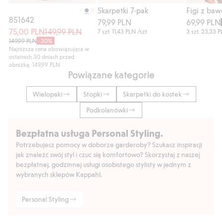
Kup
Kup
Skarpetki 7-pak
Figi z baw
851642
79,99 PLN
69,99 PLN
75,00 PLN
149,99 PLN
7 szt.
11,43 PLN
/szt
3 szt.
23,33 
149,99 PLN
-30%
Najniższa cena obowiązująca w
ostatnich 30 dniach przed
obniżką: 149,99 PLN
Powiązane kategorie
Wielopaki
Stopki
Skarpetki do kostek
Podkolanówki
Bezpłatna usługa Personal Styling.
Potrzebujesz pomocy w doborze garderoby? Szukasz inspiracji
jak znaleźć swój styl i czuć się komfortowo? Skorzystaj z naszej
bezpłatnej, godzinnej usługi osobistego stylisty w jednym z
wybranych sklepów Kappahl.
Personal Styling