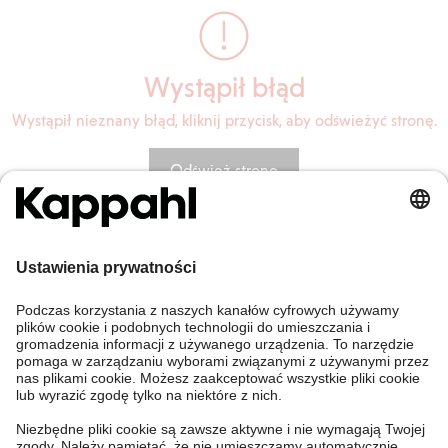
Wystąpił błąd
Wystąpił nieznany błąd, kliknij przycisk, aby odświeżyć stronę.
Odśwież stronę