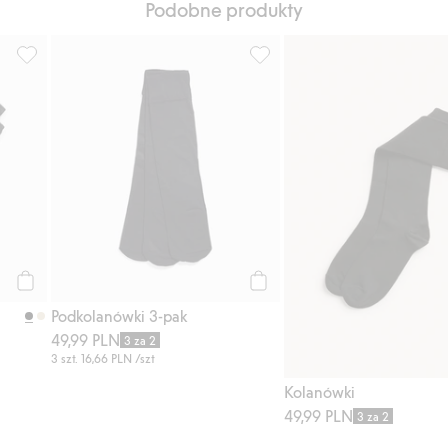
Podobne produkty
sty ulubione
Podkolanówki 3-pak, Dodaj do listy ulubione
Podkolanówki 3-pak, Dodaj do
Kup
Kup
Podkolanówki 3-pak
49,99 PLN
3 za 2
3 szt.
16,66 PLN
/szt
Kolanówki
49,99 PLN
3 za 2