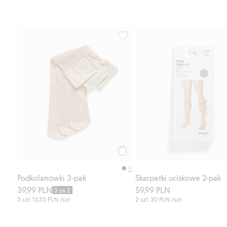
Podkolanówki 3-pak, Dodaj do li
Kup
Podkolanówki 3-pak
Skarpetki uciskowe 2-pak
39,99 PLN
59,99 PLN
3 za 2
3 szt.
13,33 PLN
/szt
2 szt.
30 PLN
/szt