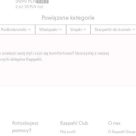
39,99 PLN
3 za 2
2 szt.
20 PLN
/szt
Powiązane kategorie
Podkolanówki
Wielopaki
Stopki
Skarpetki do kostek
znaleźć swój styl i czuć się komfortowo? Skorzystaj z naszej
ranych sklepów Kappahl.
Potrzebujesz
Kappahl Club
O nas
pomocy?
Mój profil
O Kappahl Group