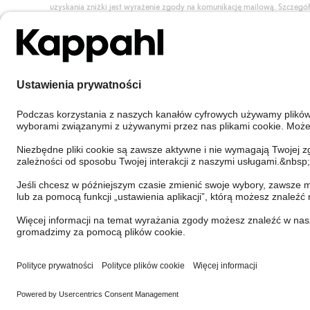
uzyskania zniżki jest wyrażenie zgody na komunikację mailową. Szczegó
znajdują się tutaj.
Dołącz do Klubu!
Poland
Zmień kraj
Cookies