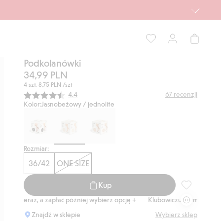
Podkolanówki
34,99 PLN
4 szt.
8,75 PLN
/szt
Średnia ocena:
67
recenzji
4.4
Kolor:
Jasnobeżowy / jednolite
Rozmiar:
36/42
ONE SIZE
Kup
Podkolanówk
p teraz, a zapłać później wybierz opcję +
Klubowiczu darmowa dostawa 
Znajdź w sklepie
Wybierz sklep