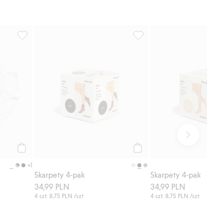
Dodaj do listy ulubione
Figi z bawełny 3-pack, Dodaj do listy ulubione
Skarpety 4-pak, Dodaj do l
Kup
Kup
+1
Skarpety 4-pak
Skarpety 4-pak
34,99 PLN
34,99 PLN
4 szt.
8,75 PLN
/szt
4 szt.
8,75 PLN
/szt