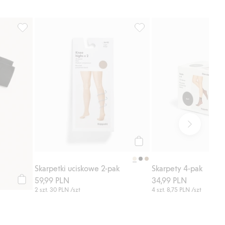
 listy ulubione
Kolanówki, Dodaj do listy ulubione
Skarpetki uciskowe 2-pak, 
Kup
Skarpetki uciskowe 2-pak
Skarpety 4-pak
59,99 PLN
34,99 PLN
Kup
2 szt.
30 PLN
/szt
4 szt.
8,75 PLN
/szt