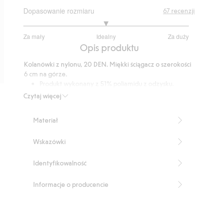
Dopasowanie rozmiaru
67
recenzji
3
Za mały
Idealny
Za duży
na
Na
Opis produktu
5
podstawie
Kolanówki z nylonu, 20 DEN. Miękki ściągacz o szerokości
44
6 cm na górze.
głosów
Produkt wykonany z 51% poliamidu z odzysku.
Numer artykułu
:
637637
Czytaj więcej
Blended Recycled Polyamide
Materiał
Wskazówki
Identyfikowalność
Informacje o producencie