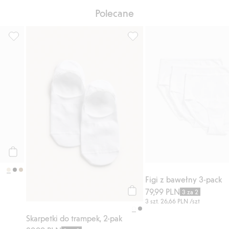
Polecane
sty ulubione
Skarpetki uciskowe 2-pak, Dodaj do listy ulubione
Skarpetki do trampek, 2-pak, 
Kup
Figi z bawełny 3-pack
79,99 PLN
3 za 2
Kup
3 szt.
26,66 PLN
/szt
Skarpetki do trampek, 2-pak