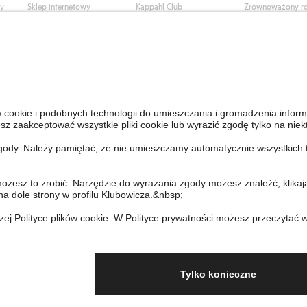
ły
Sklep internetowy
Kappahl Club
Zrównoważony r
Częste pytania
Warunki członkostwa
Praca u nas
Twoje zamówienie
Prasa i aktualnośc
Skontaktuj się z nami
Dostępność cyfro
Znajdź sklep
Sprawdź saldo karty
upominkowej
Personal Styling
Odstąp od umowy