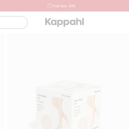
Final Sale -30%
Ważne przy zakupie min. 2 sztuk produktów włączonych w
ofertę, również z działu outlet do 10.8 w sklepach Kappahl i
Newbie oraz na kappahl.com. Ofert nie łączymy
Kobieta
Mężczyzna
Dziecko
Niemowlę
Newbie
Klubowiczu darmowa dostawa od 150 zł
Ku