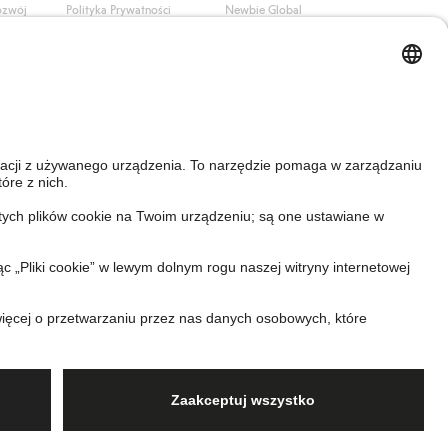
ozwój
Polityka Prywatności
Newbie Global
Polityka plików cookie
Affiliate
i
Warunki #YesKappahl
#YesNewbie
wa