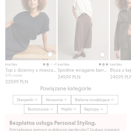
Kup
Kup
+1
kay/day
kay/day
kay/day
Top z dzianiny z mieszanki moheru
Spodnie wciągane barrel fit
57% moher
249,99 PLN
249,99 PL
229,99 PLN
Powiązane kategorie
Skarpetki
Akcesoria
Bielizna modelująca
Biustonosze
Majtki
Rajstopy
Bezpłatna usługa Personal Styling.
Potrzebujesz pomocy w doborze garderoby? Szukasz inspiracji