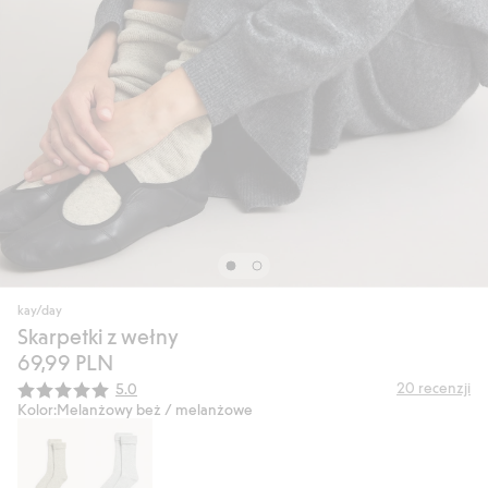
kay/day
Skarpetki z wełny
69,99 PLN
Średnia ocena:
20
recenzji
5.0
Kolor:
Melanżowy beż / melanżowe