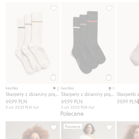
Skarpety z dzianiny prążkowanej, 3-pak, D
Skarpety z dzia
Kup
Kup
kay/day
kay/day
Skarpety z dzianiny prążkowanej, 3-pak
Skarpety z dzianiny prążkowanej, 3-pak
69,99 PLN
69,99 PLN
39,99 PLN
3 szt.
23,33 PLN
/szt
3 szt.
23,33 PLN
/szt
Polecane
Popularny
Top z dzianiny z mieszanki moheru, Dodaj 
Spodnie wciągane