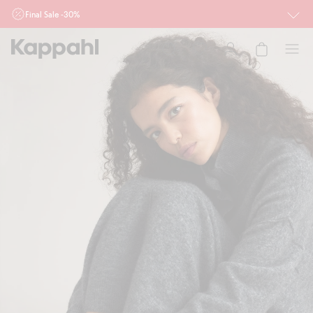
Final Sale -30%
Ważne przy zakupie min. 2 sztuk produktów włączonych w ofertę, również z
działu outlet do 10.8 w sklepach Kappahl i Newbie oraz na kappahl.com. Ofert
nie łączymy
Kobieta
Mężczyzna
Dziecko
Niemowlę
Newbie