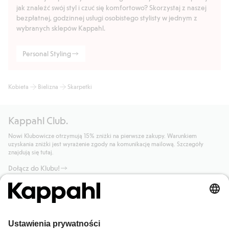
jak znaleźć swój styl i czuć się komfortowo? Skorzystaj z naszej
bezpłatnej, godzinnej usługi osobistego stylisty w jednym z
wybranych sklepów Kappahl.
Personal Styling
Kobieta
Bielizna
Skarpetki
Kappahl Club.
Nowi Klubowicze otrzymują 15% zniżki na pierwsze zakupy. Warunkiem
uzyskania zniżki jest wyrażenie zgody na komunikację mailową. Szczegóły
znajdują się tutaj.
Dołącz do Klubu!