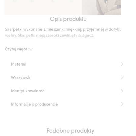
Opis produktu
Golf
Top
Top
z
z
z
Skarpetki wykonane z mieszanki miękkiej, przyjemnej w dotyku
wełny
wełny
wełny
wełny. Skarpetki mają szeroki zawinięty ściągacz.
merino
merino
merino
kay/day
Czytaj więcej
Kolekcja ponadczasowych wzorów prostych ubrań z drobnymi
detalami. Fason jest luźny i obszerny. Wygodna odzież na treningi,
Materiał
spacery, podróże lub na czas spędzany w domu.
Produkt zawiera 50% certyfikowanej wełny.
Wskazówki
Numer artykułu
:
522995
Identyfikowalność
Informacje o producencie
Podobne produkty