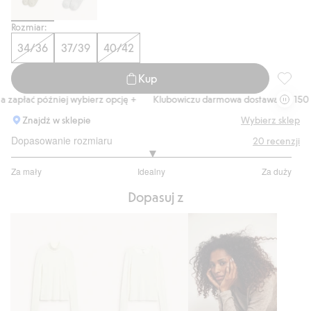
Rozmiar:
34/36
37/39
40/42
Kup
Skarpet
apłać później wybierz opcję +
Klubowiczu darmowa dostawa od 150 zł
Znajdź w sklepie
Wybierz sklep
Dopasowanie rozmiaru
20
recenzji
3
Za mały
Idealny
Za duży
na
Na
5
Dopasuj z
podstawie
14
głosów