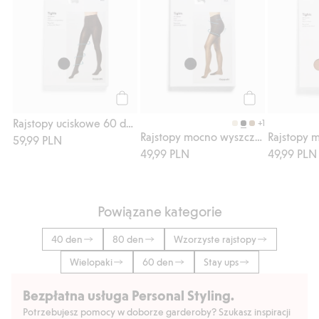
Kup
Kup
Rajstopy uciskowe 60 den
+1
Rajstopy mocno wyszczuplające 40 den
59,99 PLN
49,99 PLN
49,99 PLN
Powiązane kategorie
40 den
80 den
Wzorzyste rajstopy
Wielopaki
60 den
Stay ups
Bezpłatna usługa Personal Styling.
Potrzebujesz pomocy w doborze garderoby? Szukasz inspiracji