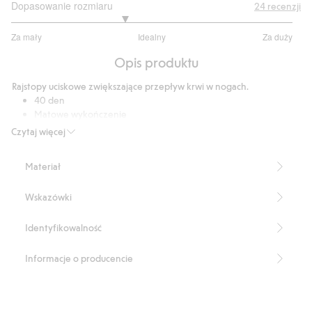
Dopasowanie rozmiaru
24
recenzji
2.6
Za mały
Idealny
Za duży
na
Na
5
Opis produktu
podstawie
15
Rajstopy uciskowe zwiększające przepływ krwi w nogach.
głosów
40 den
Matowe wykończenie
Średnie podtrzymanie
Czytaj więcej
Wzmocnione palce i część majtkowa
Miękka, szeroka krawędź w pasie
Materiał
Klin w kroku
Produkt zawiera 87% poliamidu z odzysku.
Wskazówki
Numer artykułu
:
694810
Blended Recycled Polyamide
Identyfikowalność
Informacje o producencie