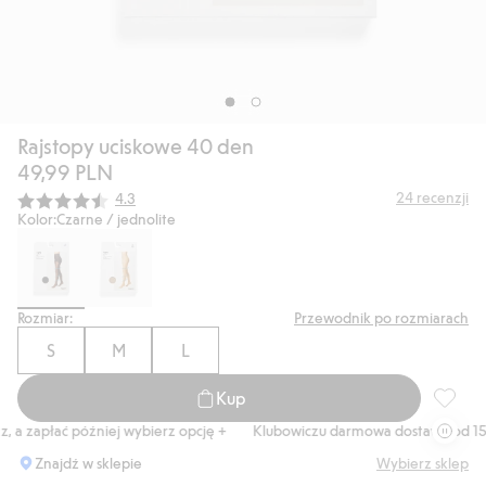
Rajstopy uciskowe 40 den
49,99 PLN
Średnia ocena:
24
recenzji
4.3
Kolor:
Czarne / jednolite
Rozmiar:
Przewodnik po rozmiarach
S
M
L
Kup
Rajstop
 a zapłać później wybierz opcję +
Klubowiczu darmowa dostawa od 150 
Znajdź w sklepie
Wybierz sklep