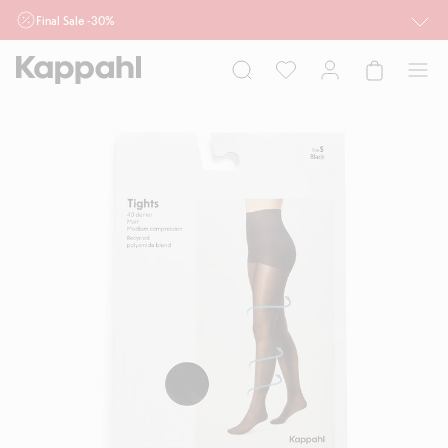
Final Sale -30%
Ważne przy zakupie min. 2 sztuk produktów włączonych w ofertę, również z
działu outlet do 10.8 w sklepach Kappahl i Newbie oraz na kappahl.com. Ofert
nie łączymy
Kobieta
Mężczyzna
Dziecko
Niemowlę
Newbie