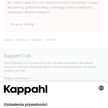
jak znaleźć swój styl i czuć się komfortowo? Skorzystaj z naszej
bezpłatnej, godzinnej usługi osobistego stylisty w jednym z
wybranych sklepów Kappahl.
Personal Styling
Kobieta
Bielizna
Rajstopy
40 den
Kappahl Club.
Nowi Klubowicze otrzymują 15% zniżki na pierwsze zakupy. Warunkiem
uzyskania zniżki jest wyrażenie zgody na komunikację mailową. Szczegóły
znajdują się tutaj.
Dołącz do Klubu!