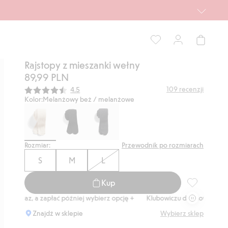
Rajstopy z mieszanki wełny
89,99 PLN
Średnia ocena:
109
recenzji
4.5
Kolor:
Melanżowy beż / melanżowe
Rozmiar:
Przewodnik po rozmiarach
S
M
L
Kup
Rajstopy z m
teraz, a zapłać później wybierz opcję +
Klubowiczu darmowa dostawa o
Znajdź w sklepie
Wybierz sklep