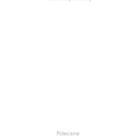
aj do listy ulubione
Polecane