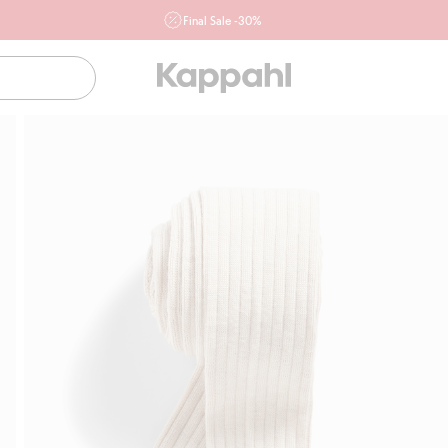
Final Sale -30%
Ważne przy zakupie min. 2 sztuk produktów włączonych w
ofertę, również z działu outlet do 10.8 w sklepach Kappahl i
Newbie oraz na kappahl.com. Ofert nie łączymy
Kobieta
Mężczyzna
Dziecko
Niemowlę
Newbie
Klubowiczu darmowa dostawa od 150 zł
Kup 