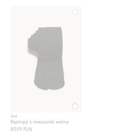
Rajstopy z mieszanki wełny, Dod
Kup
Xlnt
Rajstopy z mieszanki wełny
89,99 PLN