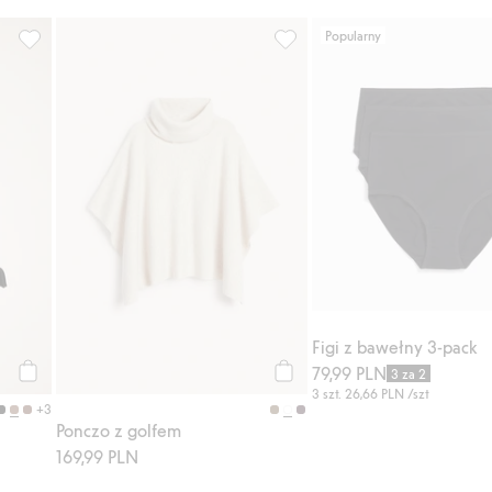
Popularny
aj do listy ulubione
Prążkowana koszulka, Dodaj do listy ulubione
Ponczo z golfem, Dodaj do li
Figi z bawełny 3-pack
79,99 PLN
3 za 2
Kup
Kup
3 szt.
26,66 PLN
/szt
+3
Ponczo z golfem
169,99 PLN