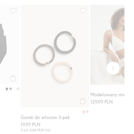
sty ulubione
Figi z bawełny 3-pack, Dodaj do listy ulubione
Gumki do włosów 3-pak, Do
Kup
+1
129,99 PLN
Kup
Gumki do włosów 3-pak
19,99 PLN
3 szt.
6,66 PLN
/szt