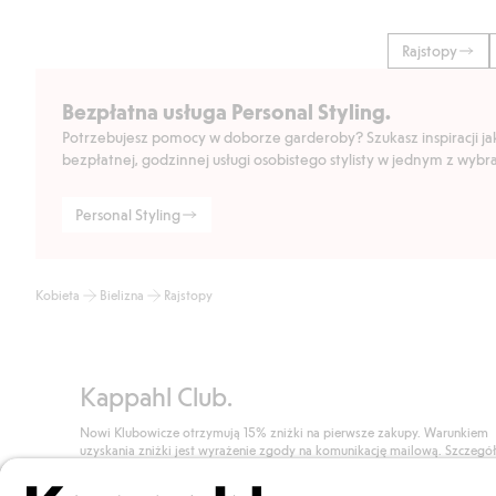
Rajstopy
Bezpłatna usługa Personal Styling.
Potrzebujesz pomocy w doborze garderoby? Szukasz inspiracji jak 
bezpłatnej, godzinnej usługi osobistego stylisty w jednym z wyb
Personal Styling
Kobieta
Bielizna
Rajstopy
Kappahl Club.
Nowi Klubowicze otrzymują 15% zniżki na pierwsze zakupy. Warunkiem
uzyskania zniżki jest wyrażenie zgody na komunikację mailową. Szczegó
znajdują się tutaj.