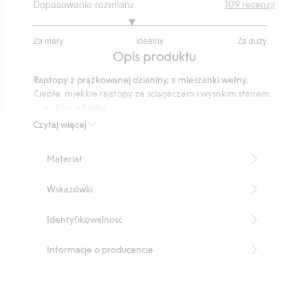
Dopasowanie rozmiaru
109
recenzji
2.681159420289855
Za mały
Idealny
Za duży
na
Na
Opis produktu
5
podstawie
Rajstopy z prążkowanej dzianiny, z mieszanki wełny.
69
Ciepłe, miękkie rajstopy ze ściągaczem i wysokim stanem.
głosów
Klin w kroku
Numer artykułu
:
290130
Czytaj więcej
RWS Certified Wool Blend
Materiał
Wskazówki
Identyfikowalność
Informacje o producencie