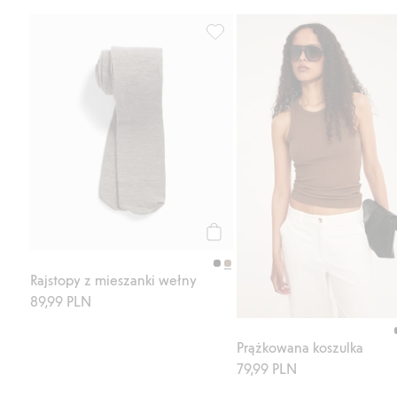
Rajstopy z mieszanki wełny, Dod
Kup
Rajstopy z mieszanki wełny
89,99 PLN
Prążkowana koszulka
79,99 PLN