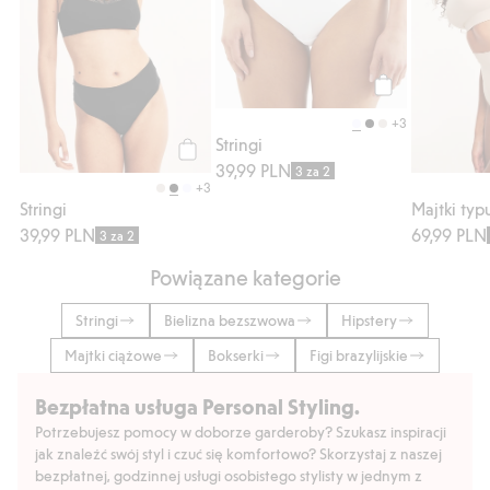
Kup
+3
Stringi
39,99 PLN
Kup
3 za 2
+3
Stringi
39,99 PLN
69,99 PLN
3 za 2
Powiązane kategorie
Stringi
Bielizna bezszwowa
Hipstery
Majtki ciążowe
Bokserki
Figi brazylijskie
Bezpłatna usługa Personal Styling.
Potrzebujesz pomocy w doborze garderoby? Szukasz inspiracji
jak znaleźć swój styl i czuć się komfortowo? Skorzystaj z naszej
bezpłatnej, godzinnej usługi osobistego stylisty w jednym z