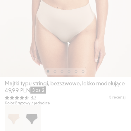
Majtki typu stringi, bezszwowe, lekko modelujące
49,99 PLN
3 za 2
Średnia ocena:
3
recenzji
4.7
Kolor:
Brązowy / jednolite