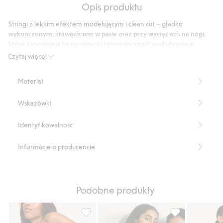
5
Opis produktu
podstawie
3
Stringi z lekkim efektem modelującym i clean cut – gładko
głosów
wykończonymi krawędziami w pasie oraz przy wycięciach na nogi,
które zapewniają bezszwowość i niewidoczność pod ubraniem.
Minimalna widoczność pod ubraniem i przyjemne uczucie na skórze.
Czytaj więcej
Wysoki stan i krok z bawełnianą wyściółką.
Stringi
Materiał
Bez szwów
Lekki stopień modelowania
Wskazówki
Wysoki stan
Bawełniana podszewka w kroku
Produkt zawiera 52% poliamidu z odzysku
Identyfikowalność
Numer artykułu
:
861203
Blended Recycled Polyamide
Informacje o producencie
Podobne produkty
Majtki typu stringi, lekko modelujące, Doda
Stringi, Dodaj d