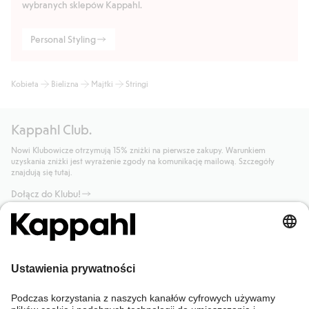
wybranych sklepów Kappahl.
Personal Styling
Kobieta
Bielizna
Majtki
Stringi
Kappahl Club.
Nowi Klubowicze otrzymują 15% zniżki na pierwsze zakupy. Warunkiem
uzyskania zniżki jest wyrażenie zgody na komunikację mailową. Szczegóły
znajdują się tutaj.
Dołącz do Klubu!