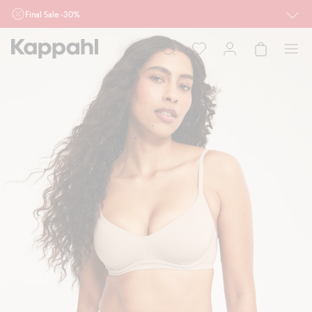
Final Sale -30%
Ważne przy zakupie min. 2 sztuk produktów włączonych w ofertę, również z
działu outlet do 10.8 w sklepach Kappahl i Newbie oraz na kappahl.com. Ofert
nie łączymy
Kobieta
Mężczyzna
Dziecko
Niemowlę
Newbie