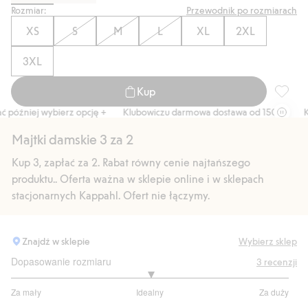
Rozmiar:
Przewodnik po rozmiarach
XS
S
M
L
XL
2XL
3XL
Kup
Majtki 
óźniej wybierz opcję +
Klubowiczu darmowa dostawa od 150 zł
Kup 
Majtki damskie 3 za 2
Kup 3, zapłać za 2. Rabat równy cenie najtańszego
produktu.. Oferta ważna w sklepie online i w sklepach
stacjonarnych Kappahl. Ofert nie łączymy.
Znajdź w sklepie
Wybierz sklep
Dopasowanie rozmiaru
3
recenzji
3
Za mały
Idealny
Za duży
na
Na