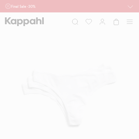
Final Sale -30%
Ważne przy zakupie min. 2 sztuk produktów włączonych w ofertę, również z
działu outlet do 10.8 w sklepach Kappahl i Newbie oraz na kappahl.com. Ofert
nie łączymy
Kobieta
Mężczyzna
Dziecko
Niemowlę
Newbie