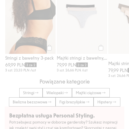
Kup
Kup
Stringi z bawełny 3-pack
Majtki stringi z bawełny, 3-pak
69,99 PLN
79,99 PLN
3 za 2
3 za 2
79,99 PLN
3 szt.
23,33 PLN
/szt
3 szt.
26,66 PLN
/szt
3 szt.
26,66 
Powiązane kategorie
Stringi
Wielopaki
Majtki ciążowe
Bielizna bezszwowa
Figi brazylijskie
Hipstery
Bezpłatna usługa Personal Styling.
Potrzebujesz pomocy w doborze garderoby? Szukasz inspiracji
jak znaleźć swój styl i czuć się komfortowo? Skorzystaj z naszej