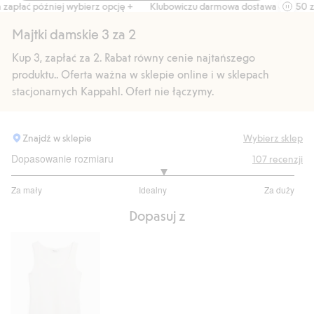
apłać później wybierz opcję +
Klubowiczu darmowa dostawa od 150 zł
Majtki damskie 3 za 2
Kup 3, zapłać za 2. Rabat równy cenie najtańszego
produktu.. Oferta ważna w sklepie online i w sklepach
stacjonarnych Kappahl. Ofert nie łączymy.
Znajdź w sklepie
Wybierz sklep
Dopasowanie rozmiaru
107
recenzji
3.141176470588235
Za mały
Idealny
Za duży
na
Na
5
Dopasuj z
podstawie
85
głosów