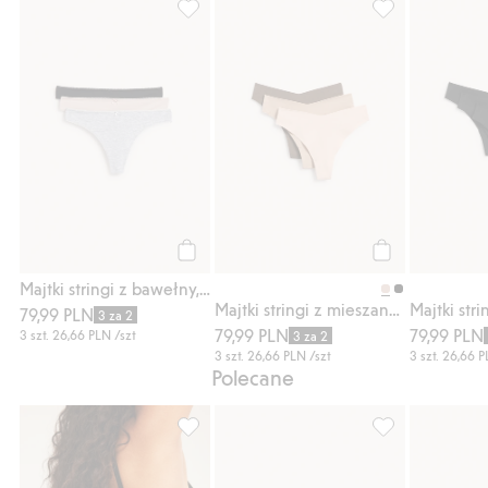
Majtki stringi z bawełny, 3-pak, Dodaj do l
Majtki stringi z
Kup
Kup
Majtki stringi z bawełny, 3-pak
Majtki stringi z mieszanki bawełny, 3-pak
79,99 PLN
3 za 2
79,99 PLN
79,99 PLN
3 szt.
26,66 PLN
/szt
3 za 2
3 szt.
26,66 PLN
/szt
3 szt.
26,66 
Polecane
Stringi z bawełny 3-pack, Dodaj do listy u
Majtki stringi z