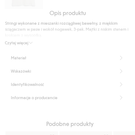
Opis produktu
Koszulka
z
Stringi wykonane z mieszanki rozciągliwej bawełny, z miękkim
trykotu
ściągaczem w pasie i wokół nogawek, 3-pak. Majtki z niskim stanem i
bawełnianego
krokiem z wyściółką.
Niski stan
Czytaj więcej
Wąski ściągacz w pasie
Bawełniana podszewka w kroku
Materiał
3-pak
Numer artykułu
:
531236
Wskazówki
Identyfikowalność
Informacje o producencie
Podobne produkty