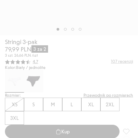
Stringi 3-pak
79,99 PLN
3 za 2
3 szt.
26,66 PLN
/szt
Średnia ocena:
107
recenzji
4.7
Kolor:
Biały / jednolite
Rozmiar:
Przewodnik po rozmiarach
XS
S
M
L
XL
2XL
3XL
Kup
Stringi