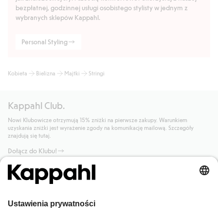
bezpłatnej, godzinnej usługi osobistego stylisty w jednym z
wybranych sklepów Kappahl.
Personal Styling
Kobieta
Bielizna
Majtki
Stringi
Kappahl Club.
Nowi Klubowicze otrzymują 15% zniżki na pierwsze zakupy. Warunkiem
uzyskania zniżki jest wyrażenie zgody na komunikację mailową. Szczegóły
znajdują się tutaj.
Dołącz do Klubu!