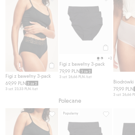
Figi z bawełny 3-pack, Dodaj do listy ulub
Figi z bawełny 
Kup
+2
Figi z bawełny 3-pack
79,99 PLN
Kup
3 za 2
Figi z bawełny 3-pack
3 szt.
26,66 PLN
/szt
69,99 PLN
3 za 2
79,99 PLN
3 szt.
23,33 PLN
/szt
3 szt.
26,66 
Polecane
Popularny
Figi z bawełny 3-pack, Dodaj do listy ulub
Figi z bawełny 