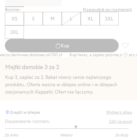
Rozmiar:
Przewodnik po rozmiarach
XS
S
M
L
XL
2XL
3XL
Kup
Figi z 
czu darmowa dostawa od 150 zł
Kup teraz, a zapłać później wybierz opc
Majtki damskie 3 za 2
Kup 3, zapłać za 2. Rabat równy cenie najtańszego
produktu.. Oferta ważna w sklepie online i w sklepach
stacjonarnych Kappahl. Ofert nie łączymy.
Znajdź w sklepie
Wybierz sklep
Dopasowanie rozmiaru
260
recenzji
3.289855072463768
Za mały
Idealny
Za duży