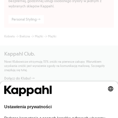
bezpłatnej, godzinnej usługi osobistego stylisty w jednym z
wybranych sklepów Kappahl.
Personal Styling
Kobieta
Bielizna
Majtki
Majtki
Kappahl Club.
Nowi Klubowicze otrzymują 15% zniżki na pierwsze zakupy. Warunkiem
uzyskania zniżki jest wyrażenie zgody na komunikację mailową. Szczegóły
znajdują się tutaj.
Dołącz do Klubu!