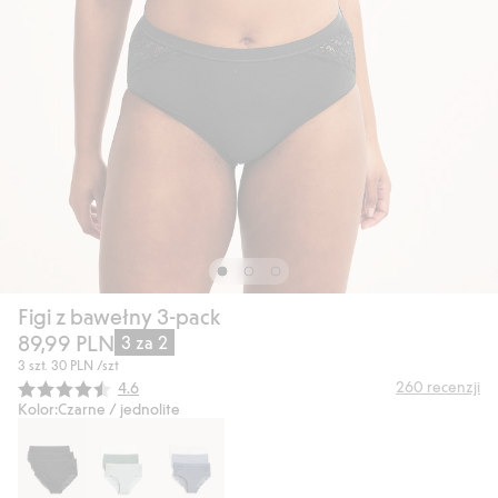
Figi z bawełny 3-pack
89,99 PLN
3 za 2
3 szt.
30 PLN
/szt
Średnia ocena:
260
recenzji
4.6
Kolor:
Czarne / jednolite