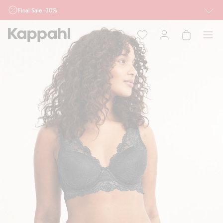
Final Sale -30%
Ważne przy zakupie min. 2 sztuk produktów włączonych w ofertę, również z
działu outlet do 10.8 w sklepach Kappahl i Newbie oraz na kappahl.com. Ofert
nie łączymy
Kobieta
Mężczyzna
Dziecko
Niemowlę
Newbie