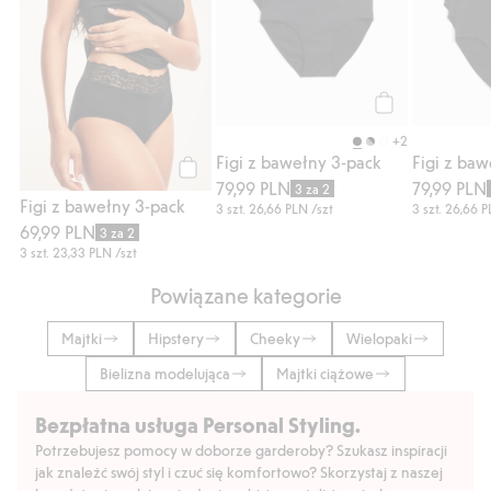
Kup
+2
Figi z bawełny 3-pack
Figi z baw
79,99 PLN
79,99 PLN
Kup
3 za 2
Figi z bawełny 3-pack
3 szt.
26,66 PLN
/szt
3 szt.
26,66 
69,99 PLN
3 za 2
3 szt.
23,33 PLN
/szt
Powiązane kategorie
Majtki
Hipstery
Cheeky
Wielopaki
Bielizna modelująca
Majtki ciążowe
Bezpłatna usługa Personal Styling.
Potrzebujesz pomocy w doborze garderoby? Szukasz inspiracji
jak znaleźć swój styl i czuć się komfortowo? Skorzystaj z naszej