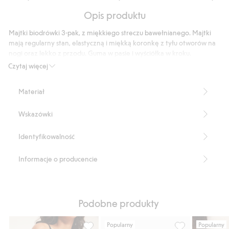
na
Na
5
Opis produktu
podstawie
207
Majtki biodrówki 3-pak, z miękkiego streczu bawełnianego. Majtki
głosów
mają regularny stan, elastyczną i miękką koronkę z tyłu otworów na
nogi oraz lekko z przodu. Guma w pasie i wyściółka w kroku.
Biodrówki
Czytaj więcej
Normalny stan
Rozciągliwa koronka
Materiał
Koronkowe detale
Ściągacz w pasie
Wskazówki
Numer artykułu
:
142448
Identyfikowalność
Informacje o producencie
Podobne produkty
Popularny
Popularny