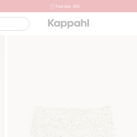
Final Sale -30%
Ważne przy zakupie min. 2 sztuk produktów włączonych w
ofertę, również z działu outlet do 10.8 w sklepach Kappahl i
Newbie oraz na kappahl.com. Ofert nie łączymy
Kobieta
Mężczyzna
Dziecko
Niemowlę
Newbie
Klubowiczu darmowa dostawa od 150 zł
Kup teraz, a z