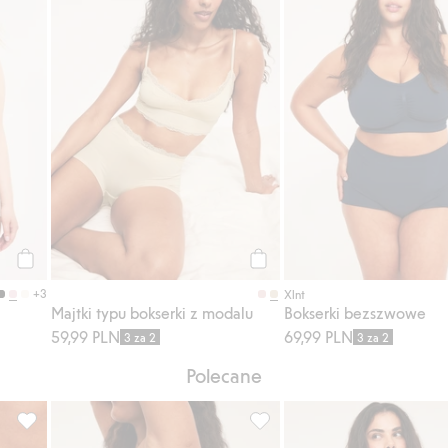
Kup
Kup
+3
Xlnt
Majtki typu bokserki z modalu
Bokserki bezszwowe
59,99 PLN
69,99 PLN
3 za 2
3 za 2
Polecane
Dodaj do listy ulubione
Biodrówki z koronki, Dodaj do listy ulubione
Majtki cheeky z koronki, Doda