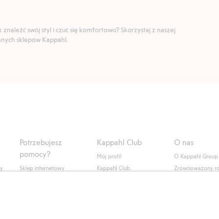
znaleźć swój styl i czuć się komfortowo? Skorzystaj z naszej
ranych sklepów Kappahl.
Potrzebujesz
Kappahl Club
O nas
pomocy?
Mój profil
O Kappahl Group
ły
Sklep internetowy
Kappahl Club
Zrównoważony r
Częste pytania
Warunki członkostwa
Praca u nas
Twoje zamówienie
Prasa i aktualnośc
Skontaktuj się z nami
Dostępność cyfro
Znajdź sklep