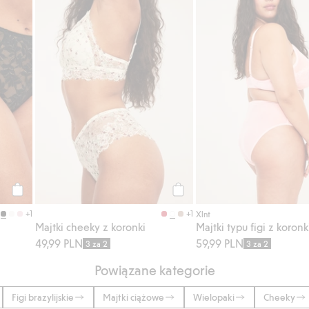
Kup
Kup
+1
+1
Xlnt
Majtki cheeky z koronki
Majtki typu figi z koronk
49,99 PLN
59,99 PLN
3 za 2
3 za 2
Powiązane kategorie
Figi brazylijskie
Majtki ciążowe
Wielopaki
Cheeky