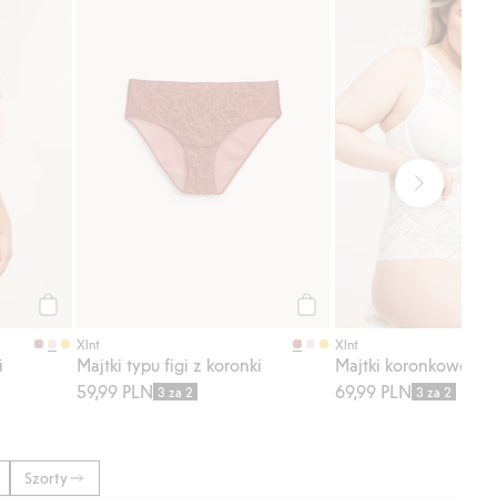
Kup
Kup
Xlnt
Xlnt
i
Majtki typu figi z koronki
59,99 PLN
69,99 PLN
3 za 2
3 za 2
Szorty