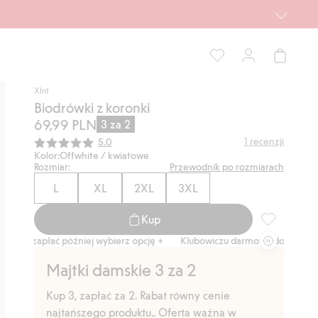
Xlnt
Biodrówki z koronki
69,99 PLN
3 za 2
Średnia ocena:
1
recenzji
5.0
Kolor:
Offwhite / kwiatowe
Rozmiar:
Przewodnik po rozmiarach
L
XL
2XL
3XL
Kup
Biodrówki z 
apłać później wybierz opcję +
Klubowiczu darmowa dostawa od 150 zł
Majtki damskie 3 za 2
Kup 3, zapłać za 2. Rabat równy cenie
najtańszego produktu.. Oferta ważna w