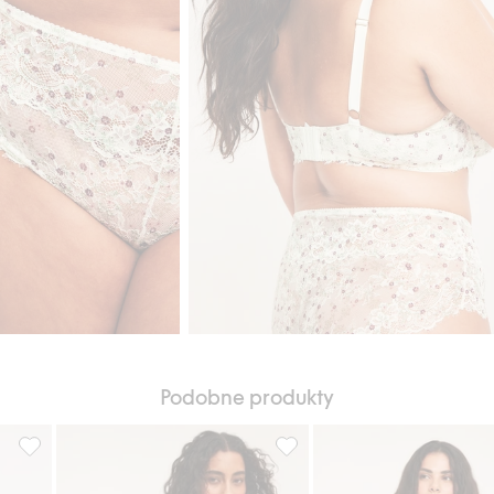
Podobne produkty
odaj do listy ulubione
Bokserki bezszwowe, Dodaj do listy ulubione
Majtki typu bokserki z modalu