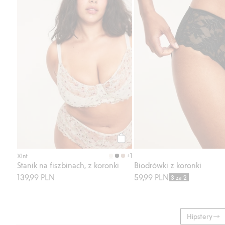
Kup
+1
Xlnt
Stanik na fiszbinach, z koronki
Biodrówki z koronki
139,99 PLN
59,99 PLN
3 za 2
Hipstery