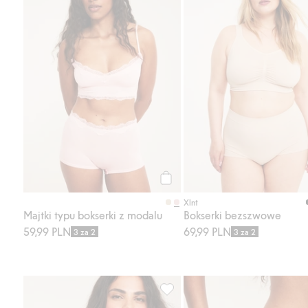
Kup
Xlnt
Majtki typu bokserki z modalu
Bokserki bezszwowe
59,99 PLN
69,99 PLN
3 za 2
3 za 2
Stanik na fiszbinach, z koronki, 