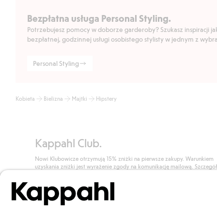
Bezpłatna usługa Personal Styling.
Potrzebujesz pomocy w doborze garderoby? Szukasz inspiracji jak 
bezpłatnej, godzinnej usługi osobistego stylisty w jednym z wyb
Personal Styling
Kobieta
Bielizna
Majtki
Hipstery
Kappahl Club.
Nowi Klubowicze otrzymują 15% zniżki na pierwsze zakupy. Warunkiem
uzyskania zniżki jest wyrażenie zgody na komunikację mailową. Szczegó
znajdują się tutaj.
Dołącz do Klubu!