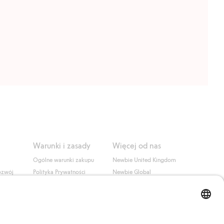
Warunki i zasady
Więcej od nas
Ogólne warunki zakupu
Newbie United Kingdom
ozwój
Polityka Prywatności
Newbie Global
Polityka plików cookie
Affiliate
i
Warunki #YesKappahl
#YesNewbie
wa