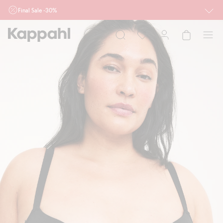
Final Sale -30%
Ważne przy zakupie min. 2 sztuk produktów włączonych w ofertę, również z
działu outlet do 10.8 w sklepach Kappahl i Newbie oraz na kappahl.com. Ofert
nie łączymy
Kobieta
Mężczyzna
Dziecko
Niemowlę
Newbie