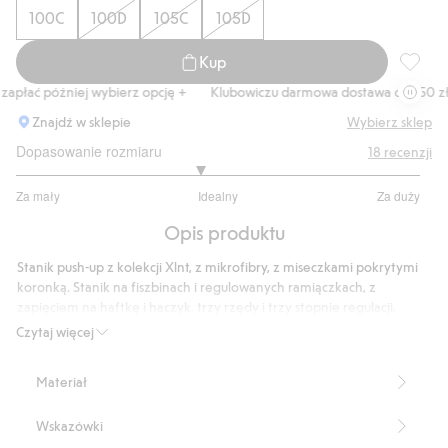
100C
100D
105C
105D
Kup
Stanik 
łać później wybierz opcję +
Klubowiczu darmowa dostawa od 150 zł
Znajdź w sklepie
Wybierz sklep
Dopasowanie rozmiaru
18
recenzji
2.818181818181818
Za mały
Idealny
Za duży
na
Na
5
Opis produktu
podstawie
11
Stanik push-up z kolekcji Xlnt, z mikrofibry, z miseczkami pokrytymi
głosów
koronką. Stanik na fiszbinach i regulowanych ramiączkach, z
zapięciem na haftkę i haczyk, trzy rzędy i trzy stopnie regulacji.
Stopień pokrycia: średnie
Czytaj więcej
Regulowane ramiączka
Push-up
Materiał
Fiszbiny
Zapięcie na haftkę i haczyk, trzy rzędy i stopnie regulacji
Wskazówki
Produkt zawiera 84% poliamidu z odzysku
Numer artykułu
:
840157