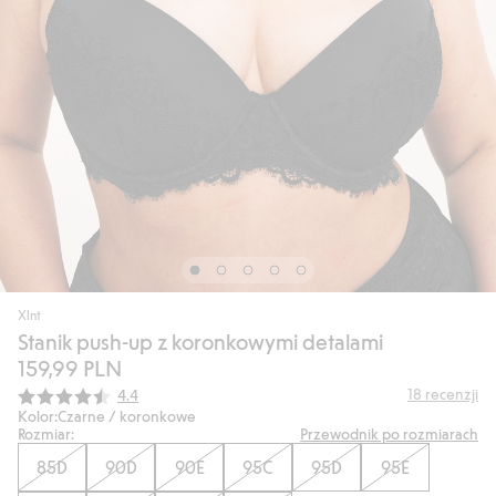
Xlnt
Stanik push-up z koronkowymi detalami
159,99 PLN
Średnia ocena:
18
recenzji
4.4
Kolor:
Czarne / koronkowe
Rozmiar:
Przewodnik po rozmiarach
85D
90D
90E
95C
95D
95E