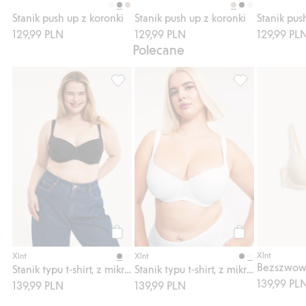
Stanik push up z koronki
Stanik push up z koronki
Stanik pus
129,99 PLN
129,99 PLN
129,99 PL
Polecane
Stanik typu t-shirt, z mikrofibry, Dodaj do l
Stanik typu t-shi
Kup
Kup
Xlnt
Xlnt
Xlnt
Bezszwowy 
Stanik typu t-shirt, z mikrofibry
Stanik typu t-shirt, z mikrofibry
139,99 PL
139,99 PLN
139,99 PLN