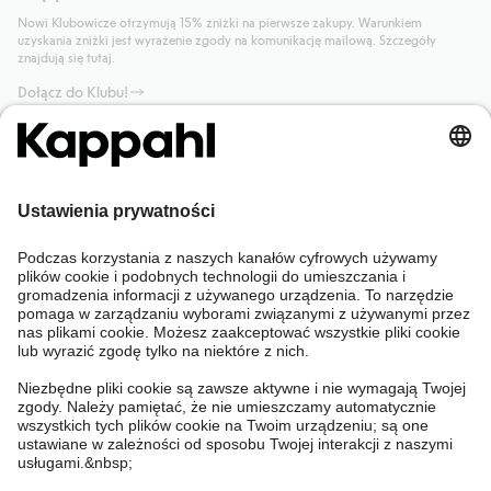
Nowi Klubowicze otrzymują 15% zniżki na pierwsze zakupy. Warunkiem
uzyskania zniżki jest wyrażenie zgody na komunikację mailową. Szczegóły
znajdują się tutaj.
Dołącz do Klubu!
Potrzebujesz pomocy?
Sklep internetowy
Kappahl Club
Częste pytania
Mój profil
O nas
Twoje zamówienie
Kappahl Club
O Kappahl Group
Warunki i zasady