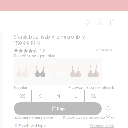
Stanik bez fiszbin, z mikrofibry
159,99 PLN
Średnia ocena:
79
recenzji
4.6
Kolor:
Czarne / jednolite
Rozmiar:
Przewodnik po rozmiarach
XS
S
M
L
XL
Kup
Stanik bez f
źniej wybierz opcję +
Klubowiczu darmowa dostawa od 150 zł
Kup te
Znajdź w sklepie
Wybierz sklep