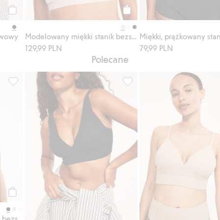
Kup
Kup
zwowy
Modelowany miękki stanik bezszwowy
129,99 PLN
79,99 PLN
Polecane
j do listy ulubione
Modelowany miękki stanik bezszwowy, Dodaj do listy ulubione
Modelowany stanik bezszwowy
Kup
Modelowany miękki stanik bezszwowy