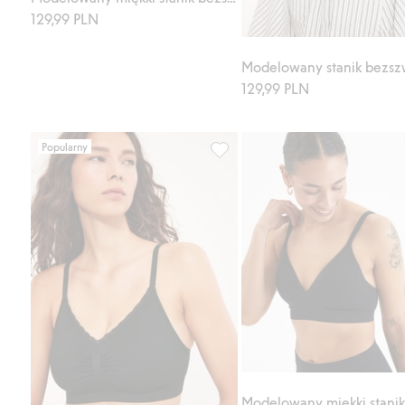
129,99 PLN
Modelowany stanik bezs
129,99 PLN
Popularny
Stanik bez szwów i fiszbin, Doda