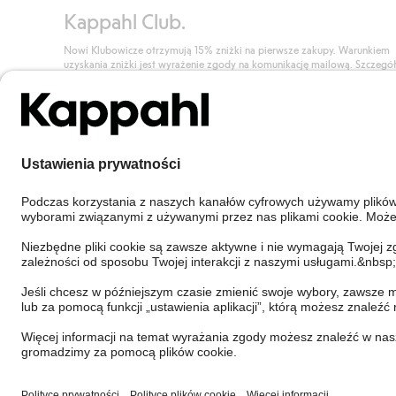
Kappahl Club.
Nowi Klubowicze otrzymują 15% zniżki na pierwsze zakupy. Warunkiem
uzyskania zniżki jest wyrażenie zgody na komunikację mailową. Szczegó
znajdują się tutaj.
Dołącz do Klubu!
Poland
Zmień kraj
Cookies