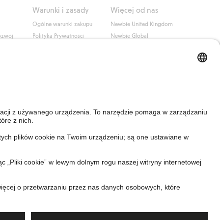
Warunki i zasady
Więcej od nas
Ogólne warunki zakupu
Newbie United Kingdom
ozwój
Polityka Prywatności
Newbie Global
Polityka plików cookie
Affiliate
i
Warunki #YesKappahl
#YesNewbie
wa