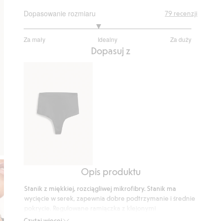
Dopasowanie rozmiaru
79
recenzji
2.784615384615384
Za mały
Idealny
Za duży
na
Na
Dopasuj z
5
podstawie
65
głosów
Opis produktu
Stringi
Stanik z miękkiej, rozciągliwej mikrofibry. Stanik ma
wycięcie w serek, zapewnia dobre podtrzymanie i średnie
pokrycie. Regulowane ramiączka z klejonymi
bezszwowymi krawędziami zapewniają niewidoczny
Czytaj więcej