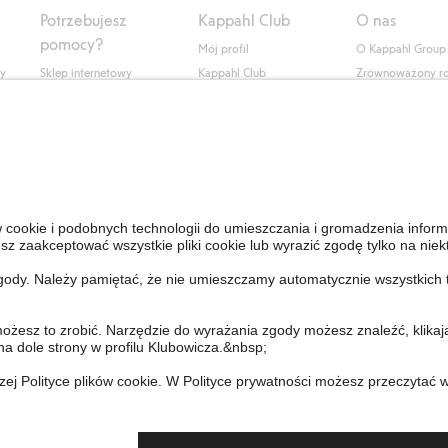
Potrzebujesz
Kappahl Club
O nas
pomocy?
Mój profil
O Kappahl Group
ły
Sklep internetowy
Kappahl Club
Zrównoważony r
Częste pytania
Warunki członkostwa
Praca u nas
Twoje zamówienie
Prasa i aktualnośc
Skontaktuj się z nami
Dostępność cyfro
Znajdź sklep
Sprawdź saldo karty
upominkowej
Personal Styling
Odstąp od umowy