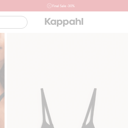
Final Sale -30%
Ważne przy zakupie min. 2 sztuk produktów włączonych w
ofertę, również z działu outlet do 10.8 w sklepach Kappahl i
Newbie oraz na kappahl.com. Ofert nie łączymy
Kobieta
Mężczyzna
Dziecko
Niemowlę
Newbie
Klubowiczu darmowa dostawa od 150 zł
Kup teraz, a zapłać pó