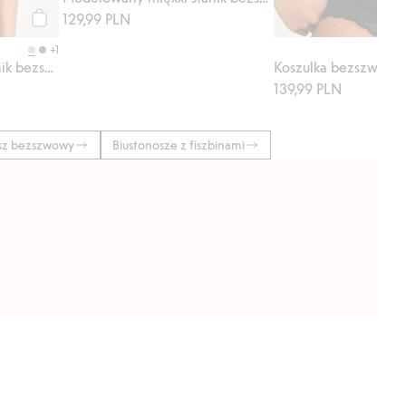
129,99 PLN
Kup
+1
Miękki, prążkowany stanik bezszwowy
139,99 PLN
sz bezszwowy
Biustonosze z fiszbinami