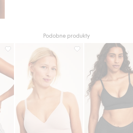
Podobne produkty
wowy, Dodaj do listy ulubione
Modelowany stanik bezszwowy, Dodaj do listy ulubione
Modelowany miękki stanik be