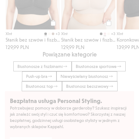
Kup
Kup
+3
+3
Xlnt
Xlnt
Xlnt
Stanik bez szwów i fiszbin
Stanik bez szwów i fiszbin
Koronkowa
129,99 PLN
129,99 PLN
139,99 PL
Powiązane kategorie
Biustonosze z fiszbinami
Biustonosze sportowe
Push-up bra
Niewyściełany biustonosz
Biustonosz top
Biustonosz bezszwowy
Bezpłatna usługa Personal Styling.
Potrzebujesz pomocy w doborze garderoby? Szukasz inspiracji
jak znaleźć swój styl i czuć się komfortowo? Skorzystaj z naszej
bezpłatnej, godzinnej usługi osobistego stylisty w jednym z
wybranych sklepów Kappahl.