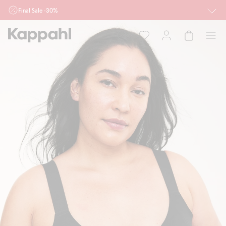
Final Sale -30%
Ważne przy zakupie min. 2 sztuk produktów włączonych w ofertę, również z
działu outlet do 10.8 w sklepach Kappahl i Newbie oraz na kappahl.com. Ofert
nie łączymy
Kobieta
Mężczyzna
Dziecko
Niemowlę
Newbie