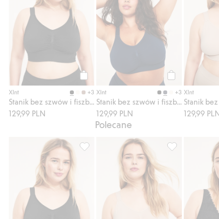
Kup
Kup
+3
+3
Xlnt
Xlnt
Xlnt
Stanik bez szwów i fiszbin
Stanik bez szwów i fiszbin
129,99 PLN
129,99 PLN
129,99 PL
Polecane
Stanik bez szwów i fiszbin, Dodaj do listy
Stanik bez szwów