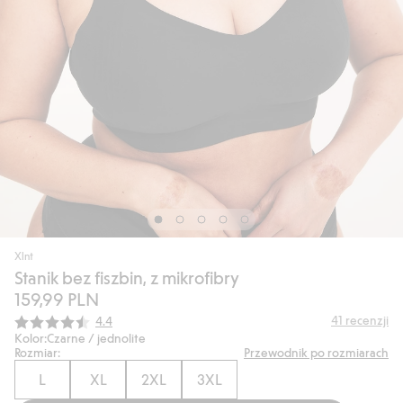
Xlnt
Stanik bez fiszbin, z mikrofibry
159,99 PLN
Średnia ocena:
41
recenzji
4.4
Kolor:
Czarne / jednolite
Rozmiar:
Przewodnik po rozmiarach
L
XL
2XL
3XL