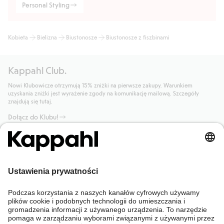
Personal Styling
Kobieta
Bielizna
Biustonosze
Biustonosze z fiszbinami
Kappahl Club.
Nowi Klubowicze otrzymują 15% zniżki na pierwsze zakupy. Warunkiem
uzyskania zniżki jest wyrażenie zgody na komunikację mailową. Szczegóły
znajdują się tutaj.
Dołącz do Klubu!
Potrzebujesz pomocy?