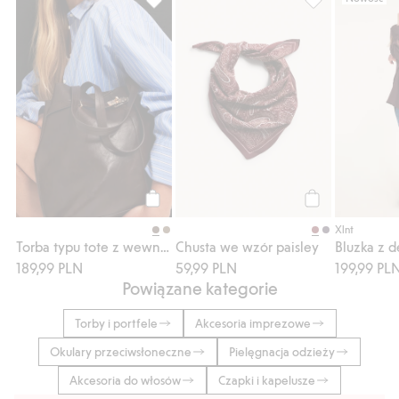
Torba typu tote z wewnętrzną kieszenią, D
Chusta we wzór 
Kup
Kup
Xlnt
Torba typu tote z wewnętrzną kieszenią
Chusta we wzór paisley
189,99 PLN
59,99 PLN
199,99 PL
Powiązane kategorie
Torby i portfele
Akcesoria imprezowe
Okulary przeciwsłoneczne
Pielęgnacja odzieży
Akcesoria do włosów
Czapki i kapelusze