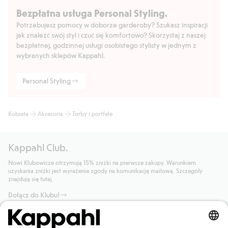
Bezpłatna usługa Personal Styling.
Potrzebujesz pomocy w doborze garderoby? Szukasz inspiracji
jak znaleźć swój styl i czuć się komfortowo? Skorzystaj z naszej
bezpłatnej, godzinnej usługi osobistego stylisty w jednym z
wybranych sklepów Kappahl.
Personal Styling
Kobieta
Akcesoria
Torby i portfele
Kappahl Club.
Nowi Klubowicze otrzymują 15% zniżki na pierwsze zakupy. Warunkiem
uzyskania zniżki jest wyrażenie zgody na komunikację mailową. Szczegóły
znajdują się tutaj.
Dołącz do Klubu!