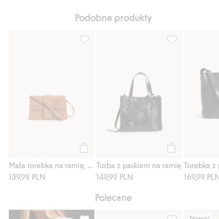
Podobne produkty
Mała torebka na ramię, z imitacji zamszu, 
Torba z paskiem
Kup
Kup
Mała torebka na ramię, z imitacji zamszu
Torba z paskiem na ramię
139,99 PLN
149,99 PLN
169,99 PL
Polecane
Nowość