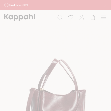
Final Sale -30%
Ważne przy zakupie min. 2 sztuk produktów włączonych w ofertę, również z
działu outlet do 10.8 w sklepach Kappahl i Newbie oraz na kappahl.com. Ofert
nie łączymy
Kobieta
Mężczyzna
Dziecko
Niemowlę
Newbie