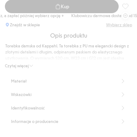
Kup
Torebka
 a zapłać później wybierz opcję +
Klubowiczu darmowa dostawa od 150 
Znajdź w sklepie
Wybierz sklep
Opis produktu
Torebka damska od Kappahl. Ta torebka z PU ma elegancki design z
złotymi detalami i długim, odpinanym paskiem do elastycznego
użytkowania. O wymiarach S20 cm, W23 cm i G12 cm jest idealna
zarówno na co dzień, jak i na imprezy. Praktyczne zapięcie
Czytaj więcej
magnetyczne umożliwia łatwy dostęp do zawartości. Połącz ją z
casualową stylizacją lub użyj jako szykowny dodatek do wieczorowej
Materiał
kreacji.
Zapięcie magnetyczne
Wskazówki
Odczepiany pasek
Dwa uchwyty
Numer artykułu
:
915421
Identyfikowalność
Recycled PU
Informacje o producencie