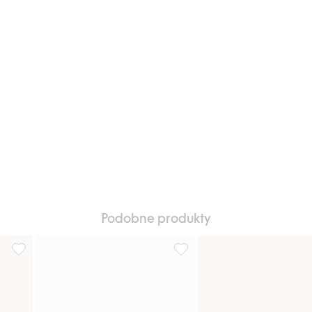
Podobne produkty
, Dodaj do listy ulubione
Pasek z imitacji skóry, Dodaj do listy ulubione
Pasek, Dodaj do listy ulubion