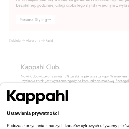
bezpłatnej, godzinnej usługi osobistego stylisty w jednym z wyb
Personal Styling
Kobieta
Akcesoria
Paski
Kappahl Club.
Nowi Klubowicze otrzymują 15% zniżki na pierwsze zakupy. Warunkiem
uzyskania zniżki jest wyrażenie zgody na komunikację mailową. Szczegó
znajdują się tutaj.
Dołącz do Klubu!