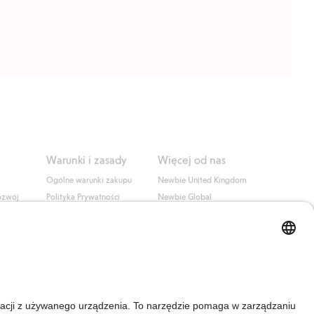
Warunki i zasady
Więcej od nas
Ogólne warunki zakupu
Newbie United Kingdom
ozwój
Polityka Prywatności
Newbie Global
Polityka plików cookie
Affiliate
i
Warunki #YesKappahl
#YesNewbie
wa