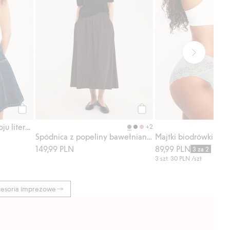
Kup
Kup
Spódnica dżinsowa o kroju litery A
+2
Spódnica z popeliny bawełnianej
149,99 PLN
89,99 PLN
3 za 2
3 szt.
30 PLN
/szt
esoria imprezowe