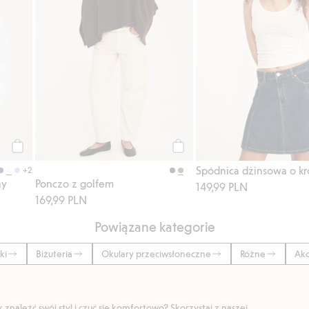
Kup
Kup
+2
ny
Ponczo z golfem
149,99 PLN
169,99 PLN
Powiązane kategorie
ki
Biżuteria
Okulary przeciwsłoneczne
Różne
Akc
znaleźć swój styl i czuć się komfortowo? Skorzystaj z naszej