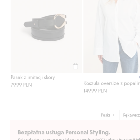
Kup
Pasek z imitacji skóry
Koszula oversize z popeli
79,99 PLN
149,99 PLN
Paski
Rękawicz
Bezpłatna usługa Personal Styling.
Potrzebujesz pomocy w doborze garderoby? Szukasz inspiracji jak 