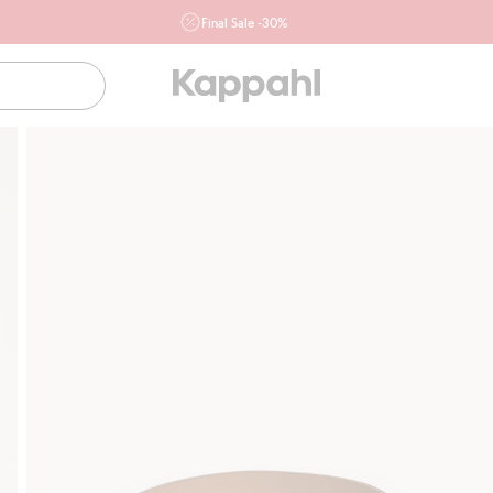
Final Sale -30%
Ważne przy zakupie min. 2 sztuk produktów włączonych w
ofertę, również z działu outlet do 10.8 w sklepach Kappahl i
Newbie oraz na kappahl.com. Ofert nie łączymy
Kobieta
Mężczyzna
Dziecko
Niemowlę
Newbie
Klubowiczu darmowa dostawa od 150 zł
Kup teraz, a 