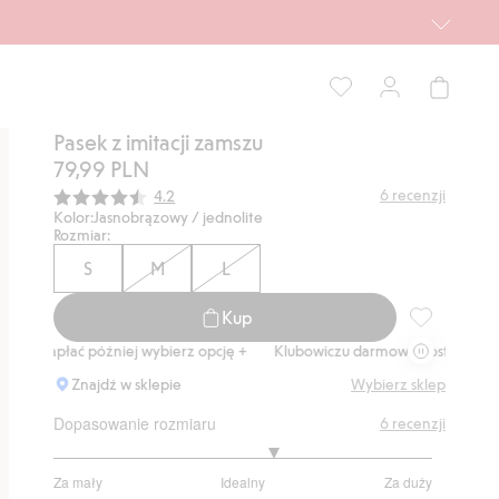
Pasek z imitacji zamszu
79,99 PLN
Średnia ocena:
6
recenzji
4.2
Kolor:
Jasnobrązowy / jednolite
Rozmiar:
S
M
L
Kup
Pasek z imit
zapłać później wybierz opcję +
Klubowiczu darmowa dostawa od 150 zł
Znajdź w sklepie
Wybierz sklep
Dopasowanie rozmiaru
6
recenzji
3.333333333333333
Za mały
Idealny
Za duży
na