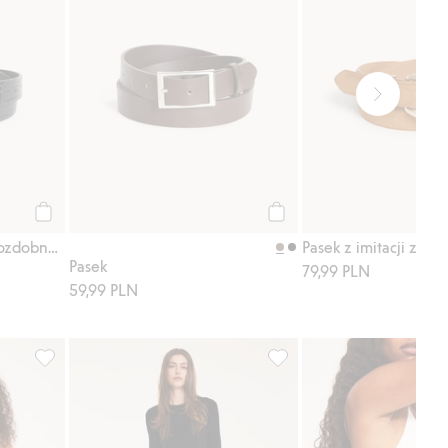
Kup
Kup
Pasek z imitacji skóry, z ozdobną sprzączką
Pasek z imitacji zams
Pasek
79,99 PLN
59,99 PLN
sty ulubione
Spódnica dżinsowa o kroju litery A, Dodaj do listy ulubione
Spódnica z popeliny bawełn