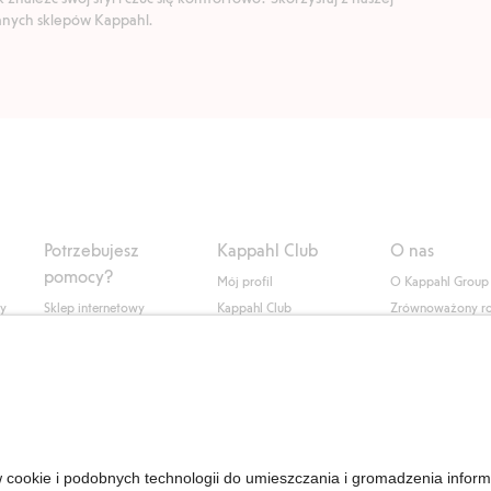
ranych sklepów Kappahl.
Potrzebujesz
Kappahl Club
O nas
pomocy?
Mój profil
O Kappahl Group
ły
Sklep internetowy
Kappahl Club
Zrównoważony r
Częste pytania
Warunki członkostwa
Praca u nas
Twoje zamówienie
Prasa i aktualnośc
Skontaktuj się z nami
Dostępność cyfro
Znajdź sklep
Sprawdź saldo karty
upominkowej
Personal Styling