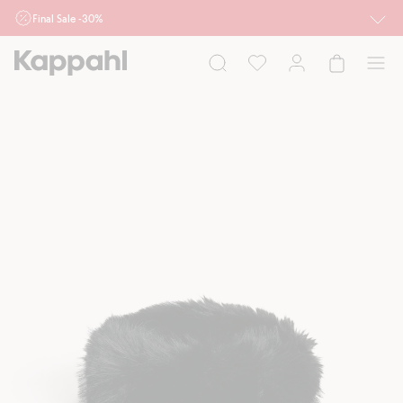
Final Sale -30%
Ważne przy zakupie min. 2 sztuk produktów włączonych w ofertę, również z
działu outlet do 10.8 w sklepach Kappahl i Newbie oraz na kappahl.com. Ofert
nie łączymy
Kobieta
Mężczyzna
Dziecko
Niemowlę
Newbie