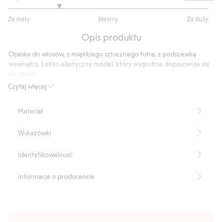
2
Za mały
Idealny
Za duży
na
Na
5
Opis produktu
podstawie
4
Opaska do włosów, z miękkiego sztucznego futra, z podszewką
głosów
wewnątrz. Lekko elastyczny model, który wygodnie dopasowuje się
do głowy.
Sztuczne futro
Czytaj więcej
Wewnątrz podszewka
One size
Materiał
Produkt zawiera 100% poliestru z odzysku.
Numer artykułu
:
490391
Wskazówki
Recycled Polyester
Identyfikowalność
Informacje o producencie