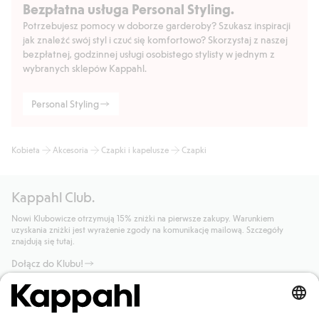
Bezpłatna usługa Personal Styling.
Potrzebujesz pomocy w doborze garderoby? Szukasz inspiracji
jak znaleźć swój styl i czuć się komfortowo? Skorzystaj z naszej
bezpłatnej, godzinnej usługi osobistego stylisty w jednym z
wybranych sklepów Kappahl.
Personal Styling
Kobieta
Akcesoria
Czapki i kapelusze
Czapki
Kappahl Club.
Nowi Klubowicze otrzymują 15% zniżki na pierwsze zakupy. Warunkiem
uzyskania zniżki jest wyrażenie zgody na komunikację mailową. Szczegóły
znajdują się tutaj.
Dołącz do Klubu!