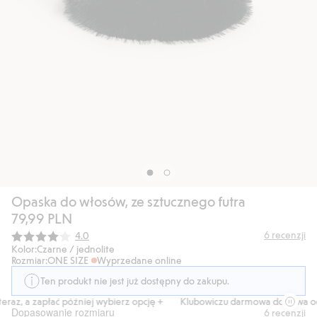
Opaska do włosów, ze sztucznego futra
79,99 PLN
Średnia ocena:
6
recenzji
4.0
Kolor:
Czarne / jednolite
Rozmiar:
ONE SIZE
Wyprzedane online
Ten produkt nie jest już dostępny do zakupu.
raz, a zapłać później wybierz opcję +
Klubowiczu darmowa dostawa od 
Dopasowanie rozmiaru
6
recenzji