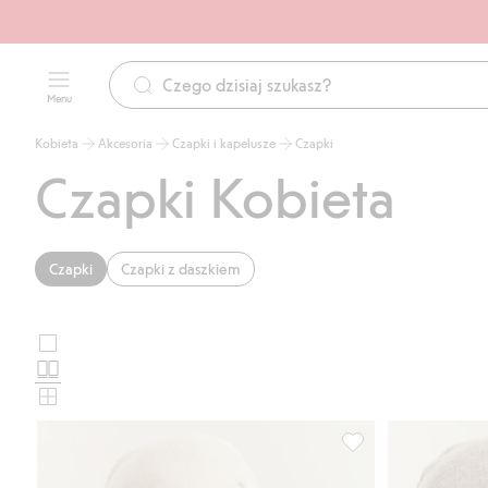
Menu
Kobieta
Akcesoria
Czapki i kapelusze
Czapki
Czapki Kobieta
Czapki
Czapki z daszkiem
Duże
Wybierz
zdjęcia
Standardowe
układ
zdjęcia
Małe
karty
zdjęcia
produktu
Czapka z mieszanki