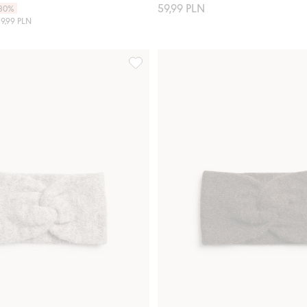
59,99 PLN
30%
89,99 PLN
Dodaj do listy ulubione
Opaska na głowę, z węzłem, Dodaj do 