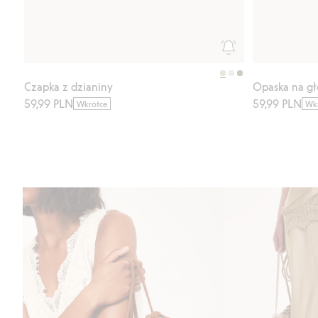
Czapka z dzianiny
Opaska na g
59,99 PLN
59,99 PLN
Wkrótce
Wk