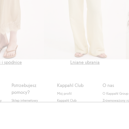
i i spódnice
Lniane ubrania
Potrzebujesz
Kappahl Club
O nas
pomocy?
Mój profil
O Kappahl Group
ły
Sklep internetowy
Kappahl Club
Zrównoważony r
Częste pytania
Warunki członkostwa
Praca u nas
Twoje zamówienie
Prasa i aktualnośc
Skontaktuj się z nami
Dostępność cyfro
Znajdź sklep