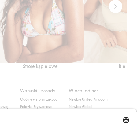
Stroje kąpielowe
Bielizna
Warunki i zasady
Więcej od nas
Ogólne warunki zakupu
Newbie United Kingdom
ozwój
Polityka Prywatności
Newbie Global
Polityka plików cookie
Affiliate
i
Warunki #YesKappahl
#YesNewbie
wa