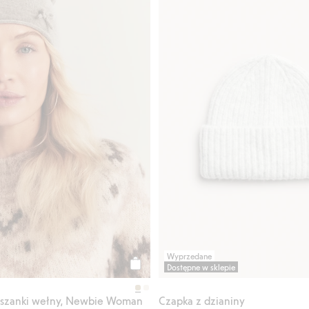
Wyprzedane
Dostępne w sklepie
Kup
eszanki wełny, Newbie Woman
Czapka z dzianiny