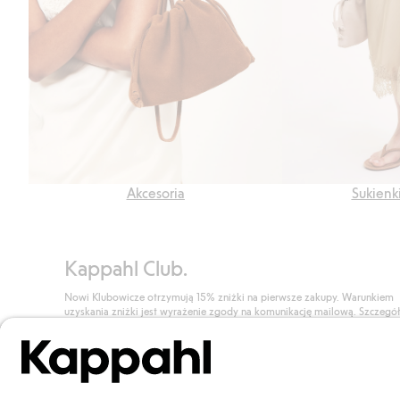
Akcesoria
Sukienk
Kappahl Club.
Nowi Klubowicze otrzymują 15% zniżki na pierwsze zakupy. Warunkiem
uzyskania zniżki jest wyrażenie zgody na komunikację mailową. Szczegó
znajdują się tutaj.
Dołącz do Klubu!