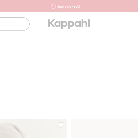
Final Sale -30%
Ważne przy zakupie min. 2 sztuk produktów włączonych w
ofertę, również z działu outlet do 10.8 w sklepach Kappahl i
Newbie oraz na kappahl.com. Ofert nie łączymy
Kobieta
Mężczyzna
Dziecko
Niemowlę
Newbie
 wełny, Newbie Woman, Dodaj do listy ulubione
Czapka z mieszanki wełny, Newbie Wo