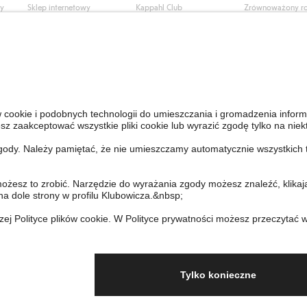
ły
Sklep internetowy
Kappahl Club
Zrównoważony r
Częste pytania
Warunki członkostwa
Praca u nas
Twoje zamówienie
Prasa i aktualnośc
Skontaktuj się z nami
Dostępność cyfro
Znajdź sklep
Sprawdź saldo karty
upominkowej
Personal Styling
Odstąp od umowy