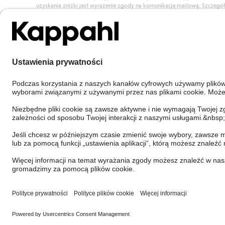
uzyskania zniżki jest wyrażenie zgody na komunikację mailową. Szczegó
znajdują się tutaj.
Dołącz do Klubu!
Poland
Zmień kraj
Cookies