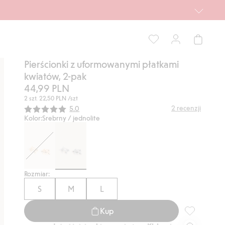
Pierścionki z uformowanymi płatkami
kwiatów, 2-pak
44,99 PLN
2 szt.
22,50 PLN
/szt
Średnia ocena:
2
recenzji
5.0
Kolor:
Srebrny / jednolite
Rozmiar:
S
M
L
Kup
Pierścionki