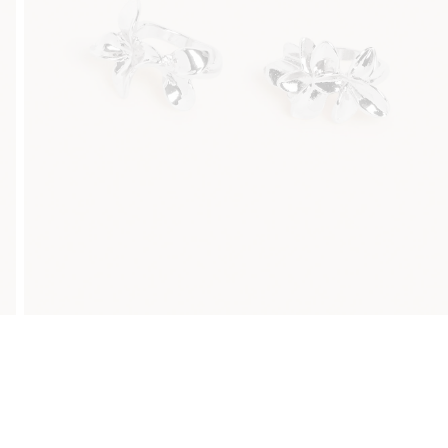
Klubowiczu darmowa dostawa od 150 zł
Kup