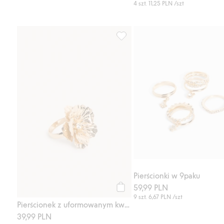
4 szt.
11,25 PLN
/szt
Pierścionek z uformowanym kwia
Pierścionki w 9paku
59,99 PLN
Kup
9 szt.
6,67 PLN
/szt
Pierścionek z uformowanym kwiatem
39,99 PLN