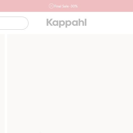
Final Sale -30%
Ważne przy zakupie min. 2 sztuk produktów włączonych w
ofertę, również z działu outlet do 10.8 w sklepach Kappahl i
Newbie oraz na kappahl.com. Ofert nie łączymy
Kobieta
Mężczyzna
Dziecko
Niemowlę
Newbie