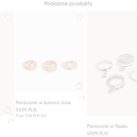
Podobne produkty
daj do listy ulubione
Pierścionki 4-pak, Dodaj do listy ulubione
Pierścionki w kolorze zlota, D
Kup
Pierścionki w kolorze zlota
59,99 PLN
Kup
11 szt.
5,45 PLN
/szt
Pierścionki w 9paku
59,99 PLN