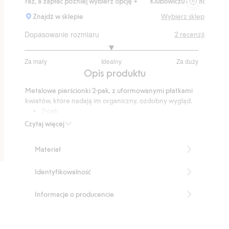
 teraz, a zapłać później wybierz opcję +
Klubowiczu darmowa dostawa o
Znajdź w sklepie
Wybierz sklep
Dopasowanie rozmiaru
2
recenzji
3
Za mały
Idealny
Za duży
na
Na
Opis produktu
5
podstawie
Metalowe pierścionki 2-pak, z uformowanymi płatkami
1
kwiatów, które nadają im organiczny, ozdobny wygląd.
głosów
2-pak
Uformowane płatki kwiatów
Czytaj więcej
Można nosić razem lub osobno
Produkt testowany na obecność niklu
Materiał
Numer artykułu
:
913152
Recycled Metal
Identyfikowalność
Informacje o producencie