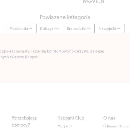
199,99 PLN
Powiązane kategorie
Pierścionki
Kolczyki
Bransoletki
Naszyjniki
znaleźć swój styl i czuć się komfortowo? Skorzystaj z naszej
ranych sklepów Kappahl.
Potrzebujesz
Kappahl Club
O nas
pomocy?
Mój profil
O Kappahl Group