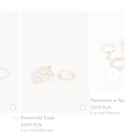
odaj do listy ulubione
Pierścionki w 9paku, Dodaj do listy ulubione
Pierścionki 2-pak, Dodaj do
Pierścionki w 9paku
59,99 PLN
Kup
Kup
9 szt.
6,67 PLN
/szt
Pierścionki 2-pak
44,99 PLN
2 szt.
22,50 PLN
/szt