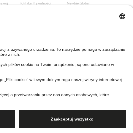
ozwój
Polityka Prywatności
Newbie Global
Polityka plików cookie
Affiliate
i
Warunki #YesKappahl
#YesNewbie
wa