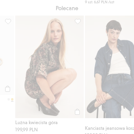
9 szt.
6,67 PLN
/szt
Polecane
tem, Dodaj do listy ulubione
Pierścionki w 9paku, Dodaj do listy ulubione
Luźna kwiecista góra, Dodaj d
Kup
Kup
Luźna kwiecista góra
Kanciasta jeansowa kos
199,99 PLN