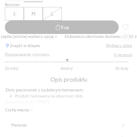
Rozmiar:
S
M
L
Kup
Pierści
apłać później wybierz opcję +
Klubowiczu darmowa dostawa od 150 zł
Znajdź w sklepie
Wybierz sklep
Dopasowanie rozmiaru
5
recenzji
3
Za mały
Idealny
Za duży
na
Na
5
Opis produktu
podstawie
5
Złoty pierścionek z ozdobnym kamieniem.
głosów
Produkt testowany na obecność niklu
Numer artykułu
:
892976
Recycled Metal
Czytaj więcej
Materiał