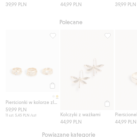
39,99 PLN
44,99 PLN
39,99 PLN
Polecane
Pierścionki w kolorze zlota, Dodaj do listy
Kolczyki z ważk
Kup
Pierścionki w kolorze zlota
59,99 PLN
Kup
Kolczyki z ważkami
11 szt.
5,45 PLN
/szt
44,99 PLN
44,99 PLN
Powiązane kategorie