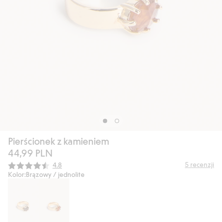
Pierścionek z kamieniem
44,99 PLN
Średnia ocena:
5
recenzji
4.8
Kolor:
Brązowy / jednolite