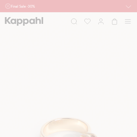
Final Sale -30%
Ważne przy zakupie min. 2 sztuk produktów włączonych w ofertę, również z
działu outlet do 10.8 w sklepach Kappahl i Newbie oraz na kappahl.com. Ofert
nie łączymy
Kobieta
Mężczyzna
Dziecko
Niemowlę
Newbie