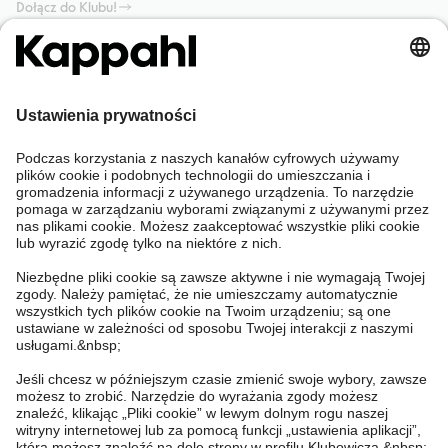
Dołącz do Klubu!
Potrzebujesz pomocy?
Sklep internetowy
Kappahl Club
Częste pytania
Mój profil
O nas
Twoje zamówienie
Kappahl Club
O Kappahl Group
Warunki i zasady
Skontaktuj się z nami
Warunki członkostwa
Zrównoważony rozwój
Ogólne warunki zakupu
Więcej od nas
Znajdź sklep
Praca u nas
Polityka Prywatności