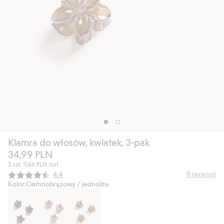
Klamra do włosów, kwiatek, 3-pak
34,99 PLN
3 szt.
11,66 PLN
/szt
Średnia ocena:
8
recenzji
4.4
Kolor:
Ciemnobrązowy / jednolite