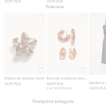
39,99 PLN
39,99 PLN
Polecane
Klamra do włosów, kwiat, Dodaj do listy u
Kolczyki w kolor
Kup
Kup
Klamra do włosów, kwiat
Kolczyki w kolorze bursztynu, 2-pak
24,99 PLN
44,99 PLN
149,99 PL
2 szt.
22,50 PLN
/szt
Powiązane kategorie