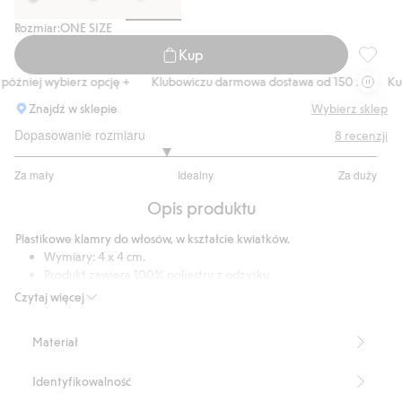
Rozmiar:
ONE SIZE
Kup
Klamra 
óźniej wybierz opcję +
Klubowiczu darmowa dostawa od 150 zł
Kup t
Znajdź w sklepie
Wybierz sklep
Dopasowanie rozmiaru
8
recenzji
2.666666666666667
Za mały
Idealny
Za duży
na
Na
5
Opis produktu
podstawie
6
Plastikowe klamry do włosów, w kształcie kwiatków.
głosów
Wymiary: 4 x 4 cm.
Produkt zawiera 100% poliestru z odzysku.
Numer artykułu
:
911495
Czytaj więcej
Recycled plastic
Materiał
Identyfikowalność