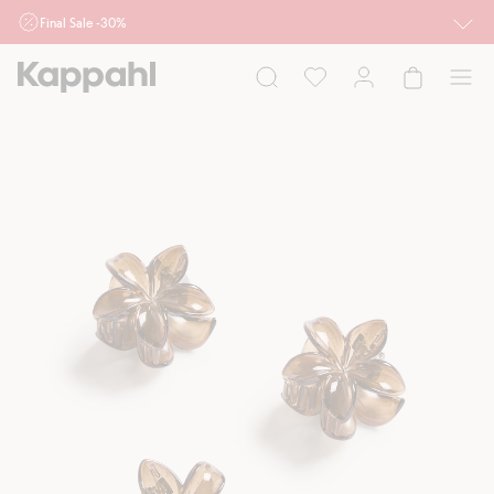
Final Sale -30%
Ważne przy zakupie min. 2 sztuk produktów włączonych w ofertę, również z
działu outlet do 10.8 w sklepach Kappahl i Newbie oraz na kappahl.com. Ofert
nie łączymy
Kobieta
Mężczyzna
Dziecko
Niemowlę
Newbie