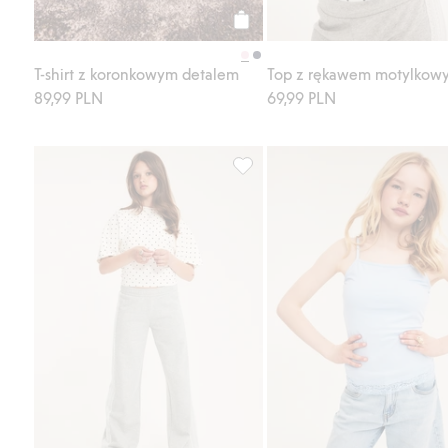
Kup
T-shirt z koronkowym detalem
Top z rękawem motylkow
89,99 PLN
69,99 PLN
Szerokie spodnie dresowe z ko