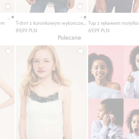
Kup
Kup
ym
T-shirt z koronkowym wykończeniem
89,99 PLN
69,99 PLN
Polecane
ronkowymi wykończeniami na nogawkach, Dodaj do listy ulubion
Koszulka z koronką na krawędzi, Dodaj do listy ulubione
Koszulka w kropki, z koronką,