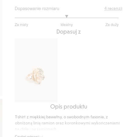
Dopasowanie rozmiaru
4
recenzji
3
Za mały
Idealny
Za duży
na
Na
Dopasuj z
5
podstawie
2
głosów
Opis produktu
Pierścionek
z
T-shirt z miękkiej bawełny, o swobodnym fasonie, z
uformowanym
obniżoną linią ramion oraz koronkowymi wykończeniami
kwiatem
na dole i na ramionach.
Numer artykułu
:
939454
Czytaj więcej