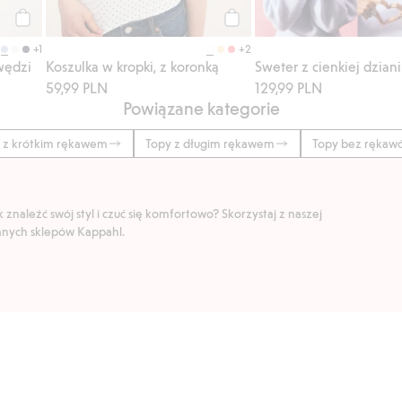
Kup
Kup
+1
+2
wędzi
Koszulka w kropki, z koronką
59,99 PLN
129,99 PLN
Powiązane kategorie
 z krótkim rękawem
Topy z długim rękawem
Topy bez rękaw
znaleźć swój styl i czuć się komfortowo? Skorzystaj z naszej
ranych sklepów Kappahl.