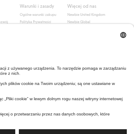
Warunki i zasady
Więcej od nas
Ogólne warunki zakupu
Newbie United Kingdom
ozwój
Polityka Prywatności
Newbie Global
Polityka plików cookie
Affiliate
i
Warunki #YesKappahl
#YesNewbie
wa