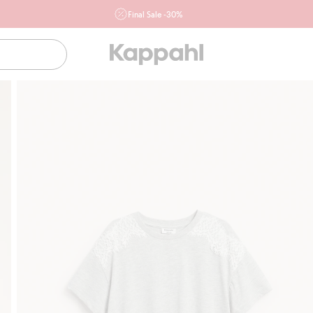
Final Sale -30%
Ważne przy zakupie min. 2 sztuk produktów włączonych w
ofertę, również z działu outlet do 10.8 w sklepach Kappahl i
Newbie oraz na kappahl.com. Ofert nie łączymy
Kobieta
Mężczyzna
Dziecko
Niemowlę
Newbie
Klubowiczu darmowa dostawa od 150 zł
Kup teraz, a zap