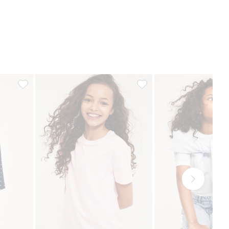
eniem, Dodaj do listy ulubione
Top z rękawem motylkowym, w kropki, Dodaj do listy ulubio
T-shirt, Dodaj do listy ulub