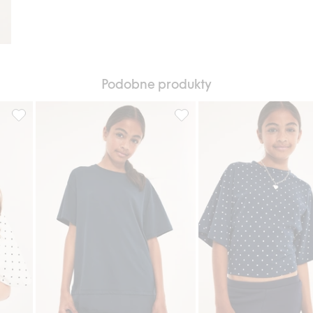
Podobne produkty
odaj do listy ulubione
Top z rękawem motylkowym, Dodaj do listy ulubione
T-shirt z koronkowym wykończ