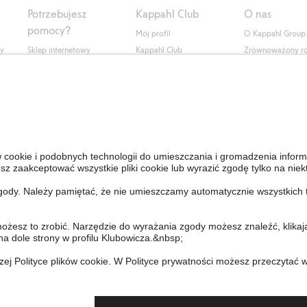
Potrzebujesz
Kappahl Club
O nas
pomocy?
Mój profil
O Kappahl Group
ły
Sklep internetowy
Kappahl Club
Zrównoważony r
Częste pytania
Warunki członkostwa
Praca u nas
Twoje zamówienie
Prasa i aktualnośc
Skontaktuj się z nami
Dostępność cyfro
Znajdź sklep
Sprawdź saldo karty
upominkowej
Personal Styling
Odstąp od umowy