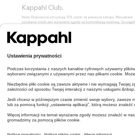
Kappahl Club.
Nowi Klubowicze otrzymują 15% zniżki na pierwsze zakupy. Warunkiem
uzyskania zniżki jest wyrażenie zgody na komunikację mailową. Szczegó
znajdują się tutaj.
Dołącz do Klubu!
Poland
Zmień kraj
Cookies