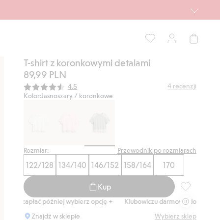
T-shirt z koronkowymi detalami
89,99 PLN
Średnia ocena:
4
recenzji
4.5
Kolor:
Jasnoszary / koronkowe
Rozmiar:
Przewodnik po rozmiarach
122/128
134/140
146/152
158/164
170
Kup
T-shirt z ko
łać później wybierz opcję +
Klubowiczu darmowa dostawa od 150 zł
Znajdź w sklepie
Wybierz sklep