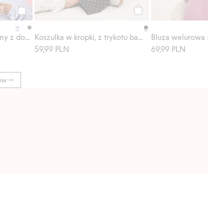
Kup
Kup
Sweter z cienkiej dzianiny z dodatkiem stretchu
Koszulka w kropki, z trykotu bawełnianego
59,99 PLN
69,99 PLN
ów