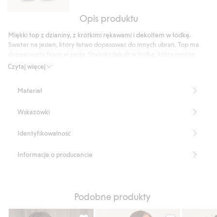
Opis produktu
Dżinsy
bootcut
Miękki top z dzianiny, z krótkimi rękawami i dekoltem w łódkę.
low
Sweter na jesień, który łatwo dopasować do innych ubrań. Top ma
waist
dopasowany fason w pasie. Szeroki dekolt w łódkę, który można
obniżyć na ramieniu. Rękawy, dół i dekolt wykończone ściągaczem w
Czytaj więcej
prążek.
Wąski fason
Materiał
Dekolt w łódkę
Produkt zawiera 65% poliestru z odzysku
Wskazówki
Produkt zawiera 19% akrylu z odzysku
Produkt zawiera 5% certyfikowanej wełny
Numer artykułu
:
903120
Identyfikowalność
Blended Recycled Polyester
Informacje o producencie
Podobne produkty