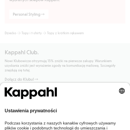
Personal Styling
Dziecko
Topy i t-shirty
Topy z krótkim rękawem
Kappahl Club.
Nowi Klubowicze otrzymują 15% zniżki na pierwsze zakupy. Warunkiem
uzyskania zniżki jest wyrażenie zgody na komunikację mailową. Szczegóły
znajdują się tutaj.
Dołącz do Klubu!