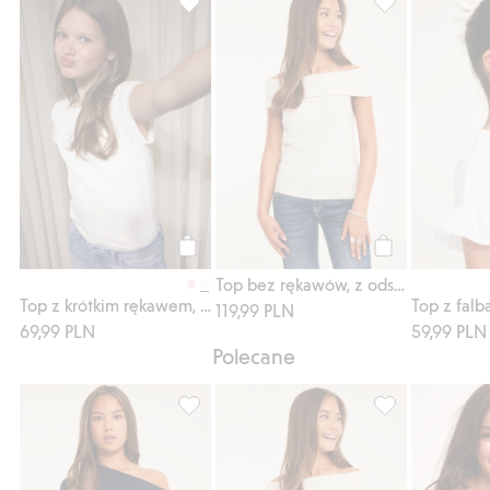
Top z krótkim rękawem, z napisem z kryszt
Top bez rękawów
Kup
Kup
Top bez rękawów, z odsłoniętymi ramionami
Top z krótkim rękawem, z napisem z kryształków
Top z falb
119,99 PLN
69,99 PLN
59,99 PLN
Polecane
Dzianinowy sweter, Dodaj do listy ulubion
Top bez rękawów