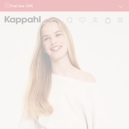
Final Sale -30%
Ważne przy zakupie min. 2 sztuk produktów włączonych w ofertę, również z
działu outlet do 10.8 w sklepach Kappahl i Newbie oraz na kappahl.com. Ofert
nie łączymy
Kobieta
Mężczyzna
Dziecko
Niemowlę
Newbie