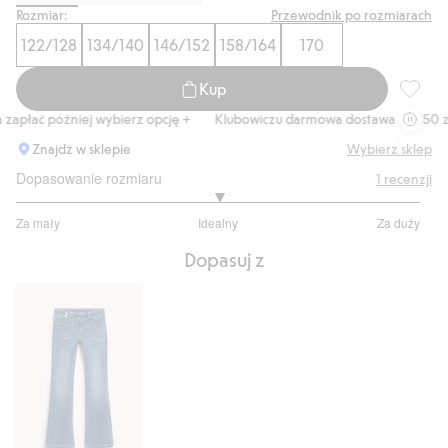
Rozmiar:
Przewodnik po rozmiarach
122/128
134/140
146/152
158/164
170
Kup
Dzianin
apłać później wybierz opcję +
Klubowiczu darmowa dostawa od 150 zł
Znajdź w sklepie
Wybierz sklep
Dopasowanie rozmiaru
1
recenzji
3
Za mały
Idealny
Za duży
na
Na
5
Dopasuj z
podstawie
1
głosów