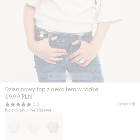
Dzianinowy top z dekoltem w łódkę
69,99 PLN
Średnia ocena:
1
recenzji
5.0
Kolor:
Biały / melanżowe