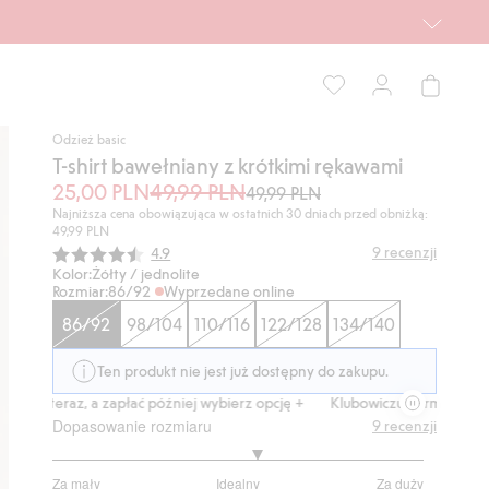
Odzież basic
T-shirt bawełniany z krótkimi rękawami
25,00 PLN
49,99 PLN
49,99 PLN
Najniższa cena obowiązująca w ostatnich 30 dniach przed obniżką:
49,99 PLN
Średnia ocena:
9
recenzji
4.9
Kolor:
Żółty / jednolite
Rozmiar:
86/92
Wyprzedane online
86/92
98/104
110/116
122/128
134/140
Ten produkt nie jest już dostępny do zakupu.
up teraz, a zapłać później wybierz opcję +
Klubowiczu darmowa dostaw
Dopasowanie rozmiaru
9
recenzji
3.222222222222222
Za mały
Idealny
Za duży