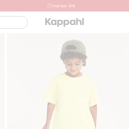
Final Sale -30%
Ważne przy zakupie min. 2 sztuk produktów włączonych w
ofertę, również z działu outlet do 10.8 w sklepach Kappahl i
Newbie oraz na kappahl.com. Ofert nie łączymy
Kobieta
Mężczyzna
Dziecko
Niemowlę
Newbie
Klubowiczu darmowa dostawa od 150 zł
K