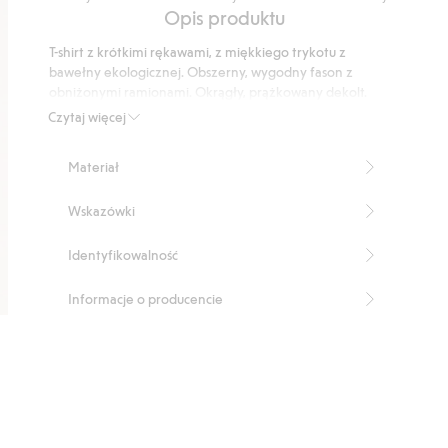
na
Na
Opis produktu
5
podstawie
T-shirt z krótkimi rękawami, z miękkiego trykotu z
9
bawełny ekologicznej. Obszerny, wygodny fason z
głosów
obniżonymi ramionami. Okrągły, prążkowany dekolt.
Produkt zawiera 100% bawełny pochodzącej z
Czytaj więcej
uprawy w okresie konwersji.
Numer artykułu
:
855247
Materiał
Organic cotton In-conversion- GOTS
Wskazówki
Identyfikowalność
Informacje o producencie