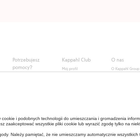
Potrzebujesz
Kappahl Club
O nas
pomocy?
Mój profil
O Kappahl Group
ły
Sklep internetowy
Kappahl Club
Zrównoważony r
Częste pytania
Warunki członkostwa
Praca u nas
Twoje zamówienie
Prasa i aktualnośc
Skontaktuj się z nami
Dostępność cyfro
Znajdź sklep
Sprawdź saldo karty
upominkowej
Personal Styling
Odstąp od umowy