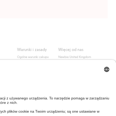
Warunki i zasady
Więcej od nas
Ogólne warunki zakupu
Newbie United Kingdom
ozwój
Polityka Prywatności
Newbie Global
Polityka plików cookie
Affiliate
i
Warunki #YesKappahl
#YesNewbie
wa