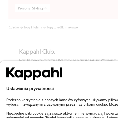
Personal Styling
Dziecko
Topy i t-shirty
Topy z krótkim rękawem
Kappahl Club.
Nowi Klubowicze otrzymują 15% zniżki na pierwsze zakupy. Warunkiem
uzyskania zniżki jest wyrażenie zgody na komunikację mailową. Szczegó
znajdują się tutaj.
Dołącz do Klubu!