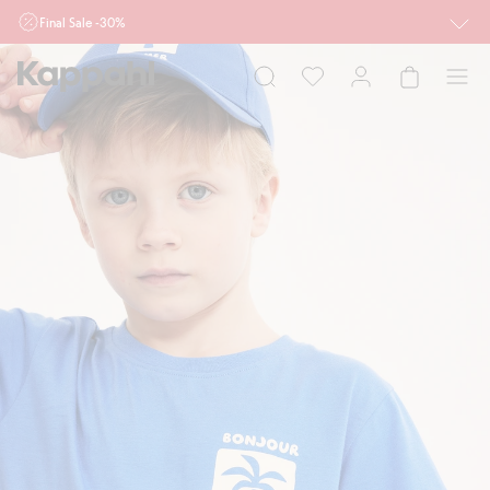
Final Sale -30%
Ważne przy zakupie min. 2 sztuk produktów włączonych w ofertę, również z
działu outlet do 10.8 w sklepach Kappahl i Newbie oraz na kappahl.com. Ofert
nie łączymy
Kobieta
Mężczyzna
Dziecko
Niemowlę
Newbie