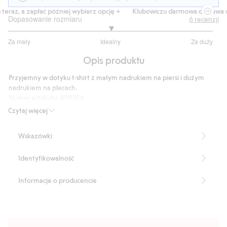
raz, a zapłać później wybierz opcję +
Klubowiczu darmowa dostawa od 
Dopasowanie rozmiaru
6
recenzji
3
Za mały
Idealny
Za duży
na
Na
5
Opis produktu
podstawie
5
Przyjemny w dotyku t-shirt z małym nadrukiem na piersi i dużym
głosów
nadrukiem na plecach.
Numer artykułu
:
439356
Czytaj więcej
Wskazówki
Identyfikowalność
Informacje o producencie