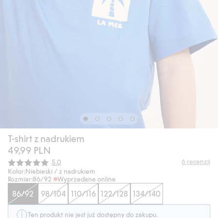
T-shirt z nadrukiem
49,99 PLN
Średnia ocena:
6
recenzji
5.0
Kolor:
Niebieski / z nadrukiem
Rozmiar:
86/92
Wyprzedane online
86/92
98/104
110/116
122/128
134/140
Ten produkt nie jest już dostępny do zakupu.