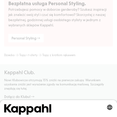
Bezpłatna usługa Personal Styling.
Potrzebujesz pomocy w doborze garderoby? Szukasz inspiracji
jak znaleźć swój styl i czuć się komfortowo? Skorzystaj z naszej
bezpłatnej, godzinnej usługi osobistego stylisty w jednym z
wybranych sklepów Kappahl.
Personal Styling
Dziecko
Topy i t-shirty
Topy z krótkim rękawem
Kappahl Club.
Nowi Klubowicze otrzymują 15% zniżki na pierwsze zakupy. Warunkiem
uzyskania zniżki jest wyrażenie zgody na komunikację mailową. Szczegóły
znajdują się tutaj.
Dołącz do Klubu!