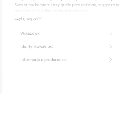
22
Sweter ma kołnierz i trzy guziki przy dekolcie, ściągacze w
głosów
mankietach i krótkie rozcięcia po bokach.
Numer artykułu
:
514745
Czytaj więcej
Wskazówki
Identyfikowalność
Informacje o producencie