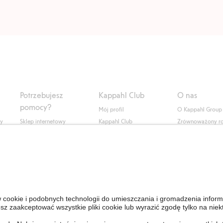
Potrzebujesz
Kappahl Club
O nas
pomocy?
Mój profil
O Kappahl Group
ły
Sklep internetowy
Kappahl Club
Zrównoważony r
Częste pytania
Warunki członkostwa
Praca u nas
Twoje zamówienie
Prasa i aktualnośc
Skontaktuj się z nami
Dostępność cyfro
Znajdź sklep
Sprawdź saldo karty
upominkowej
Personal Styling
Odstąp od umowy