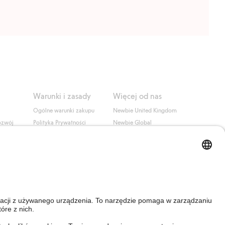
Warunki i zasady
Więcej od nas
Ogólne warunki zakupu
Newbie United Kingdom
ozwój
Polityka Prywatności
Newbie Global
Polityka plików cookie
Affiliate
i
Warunki #YesKappahl
#YesNewbie
wa