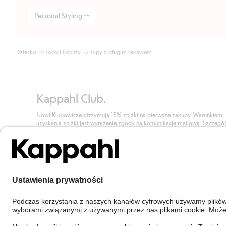
Personal Styling
Dziecko
Topy i t-shirty
Topy z długim rękawem
Kappahl Club.
Nowi Klubowicze otrzymują 15% zniżki na pierwsze zakupy. Warunkiem
uzyskania zniżki jest wyrażenie zgody na komunikację mailową. Szczegó
znajdują się tutaj.
Dołącz do Klubu!