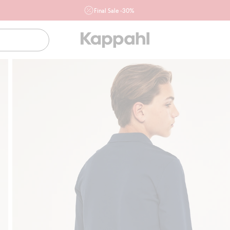
Final Sale -30%
Ważne przy zakupie min. 2 sztuk produktów włączonych w
ofertę, również z działu outlet do 10.8 w sklepach Kappahl i
Newbie oraz na kappahl.com. Ofert nie łączymy
Kobieta
Mężczyzna
Dziecko
Niemowlę
Newbie
Klubowiczu darmowa dostawa od 150 zł
Ku