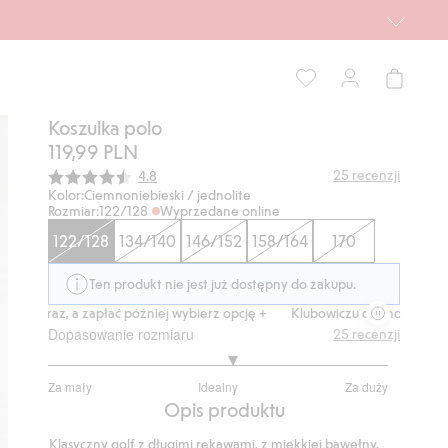
Koszulka polo
119,99 PLN
Średnia ocena:
25
recenzji
4.8
Kolor:
Ciemnoniebieski / jednolite
Rozmiar:
122/128
Wyprzedane online
122/128
134/140
146/152
158/164
170
Ten produkt nie jest już dostępny do zakupu.
p teraz, a zapłać później wybierz opcję +
Klubowiczu darmowa dostawa 
Dopasowanie rozmiaru
25
recenzji
3.181818181818182
Za mały
Idealny
Za duży
na
Na
Opis produktu
5
podstawie
Klasyczny golf z długimi rękawami, z miękkiej bawełny.