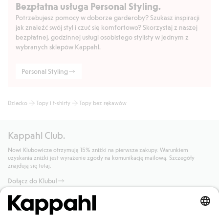
Bezpłatna usługa Personal Styling.
Potrzebujesz pomocy w doborze garderoby? Szukasz inspiracji
jak znaleźć swój styl i czuć się komfortowo? Skorzystaj z naszej
bezpłatnej, godzinnej usługi osobistego stylisty w jednym z
wybranych sklepów Kappahl.
Personal Styling
Dziecko
Topy i t-shirty
Topy bez rękawów
Kappahl Club.
Nowi Klubowicze otrzymują 15% zniżki na pierwsze zakupy. Warunkiem
uzyskania zniżki jest wyrażenie zgody na komunikację mailową. Szczegóły
znajdują się tutaj.
Dołącz do Klubu!