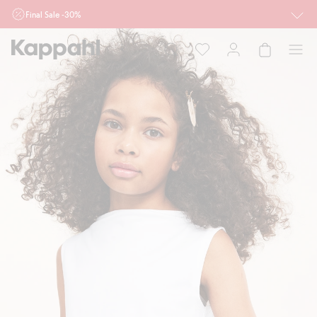
Final Sale -30%
Ważne przy zakupie min. 2 sztuk produktów włączonych w ofertę, również z
działu outlet do 10.8 w sklepach Kappahl i Newbie oraz na kappahl.com. Ofert
nie łączymy
Kobieta
Mężczyzna
Dziecko
Niemowlę
Newbie