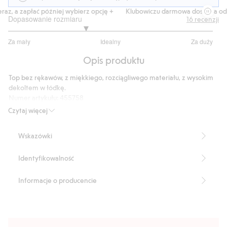
z, a zapłać później wybierz opcję +
Klubowiczu darmowa dostawa od 15
Dopasowanie rozmiaru
16
recenzji
2.5
Za mały
Idealny
Za duży
na
Na
5
Opis produktu
podstawie
12
Top bez rękawów, z miękkiego, rozciągliwego materiału, z wysokim
głosów
dekoltem w łódkę.
Numer artykułu
:
455758
Czytaj więcej
Wskazówki
Identyfikowalność
Informacje o producencie