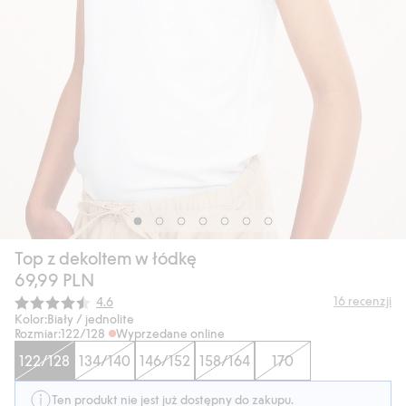
Top z dekoltem w łódkę
69,99 PLN
Średnia ocena:
16
recenzji
4.6
Kolor:
Biały / jednolite
Rozmiar:
122/128
Wyprzedane online
122/128
134/140
146/152
158/164
170
Ten produkt nie jest już dostępny do zakupu.