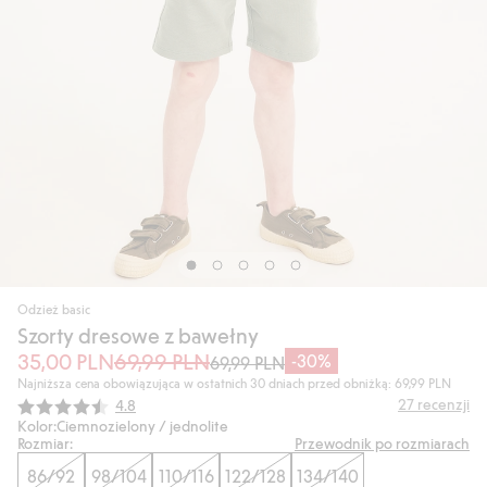
Odzież basic
Szorty dresowe z bawełny
35,00 PLN
69,99 PLN
-30%
69,99 PLN
Najniższa cena obowiązująca w ostatnich 30 dniach przed obniżką: 69,99 PLN
Średnia ocena:
27
recenzji
4.8
Kolor:
Ciemnozielony / jednolite
Rozmiar:
Przewodnik po rozmiarach
86/92
98/104
110/116
122/128
134/140