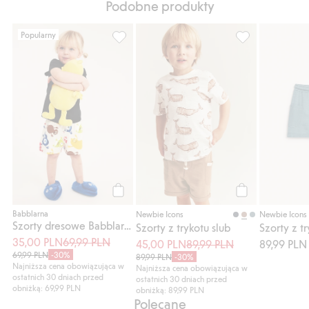
Podobne produkty
Popularny
Szorty dresowe Babblarna, Dodaj do listy 
Szorty z trykotu
Kup
Kup
Babblarna
Newbie Icons
Newbie Icons
Szorty dresowe Babblarna
Szorty z trykotu slub
Szorty z t
35,00 PLN
69,99 PLN
45,00 PLN
89,99 PLN
89,99 PLN
69,99 PLN
-30%
89,99 PLN
-30%
Najniższa cena obowiązująca w
Najniższa cena obowiązująca w
ostatnich 30 dniach przed
ostatnich 30 dniach przed
obniżką: 69,99 PLN
obniżką: 89,99 PLN
Polecane