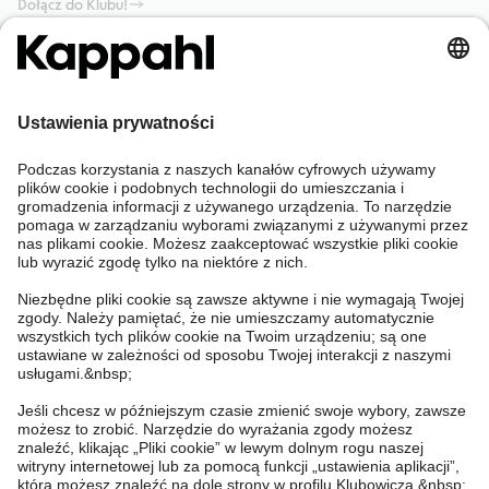
Dołącz do Klubu!
Potrzebujesz pomocy?
Sklep internetowy
Kappahl Club
Częste pytania
Mój profil
O nas
Twoje zamówienie
Kappahl Club
O Kappahl Group
Warunki i zasady
Skontaktuj się z nami
Warunki członkostwa
Zrównoważony rozwój
Ogólne warunki zakupu
Więcej od nas
Znajdź sklep
Praca u nas
Polityka Prywatności