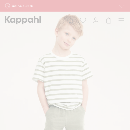
Final Sale -30%
Ważne przy zakupie min. 2 sztuk produktów włączonych w ofertę, również z
działu outlet do 10.8 w sklepach Kappahl i Newbie oraz na kappahl.com. Ofert
nie łączymy
Kobieta
Mężczyzna
Dziecko
Niemowlę
Newbie