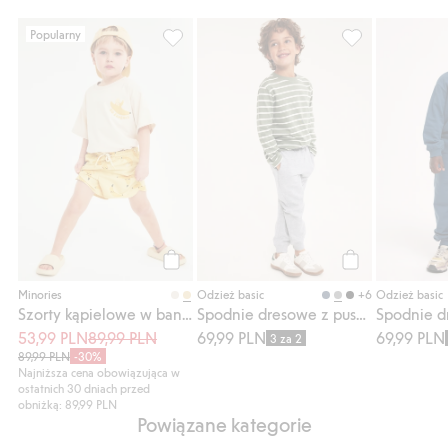
Popularny
Szorty kąpielowe w banany, Dodaj do list
Spodnie dresowe
Kup
Kup
+6
Minories
Odzież basic
Odzież basic
Szorty kąpielowe w banany
Spodnie dresowe z puszystą stroną wewnętrzną
53,99 PLN
89,99 PLN
69,99 PLN
69,99 PLN
3 za 2
89,99 PLN
-30%
Najniższa cena obowiązująca w
ostatnich 30 dniach przed
obniżką: 89,99 PLN
Powiązane kategorie