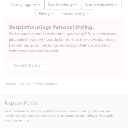
Szorty joggery
Szorty chinosy
Szorty dżinsowe
Bikery
Lniane szorty
Bezpłatna usługa Personal Styling.
Potrzebujesz pomocy w doborze garderoby? Szukasz inspiracji
jak znaleźć swój styl i czuć się komfortowo? Skorzystaj z naszej
bezpłatnej, godzinnej usługi osobistego stylisty w jednym z
wybranych sklepów Kappahl.
Personal Styling
Dziecko
Szorty
Szorty joggery
Kappahl Club.
Nowi Klubowicze otrzymują 15% zniżki na pierwsze zakupy. Warunkiem
uzyskania zniżki jest wyrażenie zgody na komunikację mailową. Szczegóły
znajdują się tutaj.