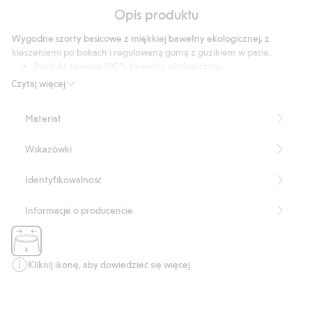
Na
5
Opis produktu
podstawie
21
Wygodne szorty basicowe z miękkiej bawełny ekologicznej, z
głosów
kieszeniami po bokach i regulowaną gumą z guzikiem w pasie.
Produkt zawiera 100% bawełny ekologicznej.
Numer artykułu
:
850883
Czytaj więcej
Organic cotton- GOTS
Materiał
Wskazówki
Identyfikowalność
Informacje o producencie
Kliknij ikonę, aby dowiedzieć się więcej.