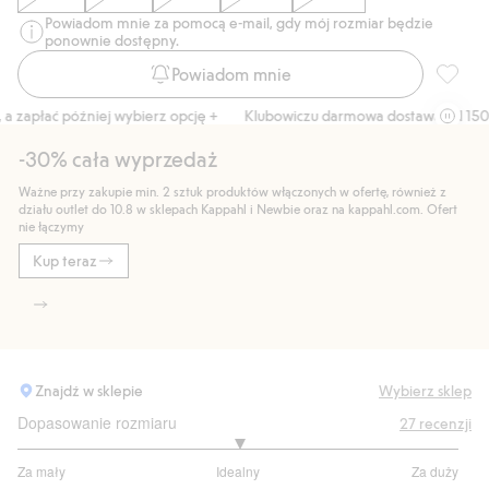
Powiadom mnie za pomocą e-mail, gdy mój rozmiar będzie
ponownie dostępny.
Powiadom mnie
Szorty 
 zapłać później wybierz opcję +
Klubowiczu darmowa dostawa od 150 zł
-30% cała wyprzedaż
Ważne przy zakupie min. 2 sztuk produktów włączonych w ofertę, również z
działu outlet do 10.8 w sklepach Kappahl i Newbie oraz na kappahl.com. Ofert
nie łączymy
Kup teraz
Znajdź w sklepie
Wybierz sklep
Dopasowanie rozmiaru
27
recenzji
3
Za mały
Idealny
Za duży
na