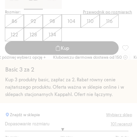
Rozmiar:
Przewodnik po rozmiarach
86
92
98
104
110
116
122
128
134
Kup
Prążkow
óźniej wybierz opcję +
Klubowiczu darmowa dostawa od 150 zł
Kup 
Basic 3 za 2
Kup 3 produkty basic, zapłać za 2. Rabat równy cenie
najtańszego produktu. Oferta ważna w sklepie online i w
sklepach stacjonarnych Kappahl. Ofert nie łączymy.
Znajdź w sklepie
Wybierz sklep
Dopasowanie rozmiaru
101
recenzji
2.855421686746988