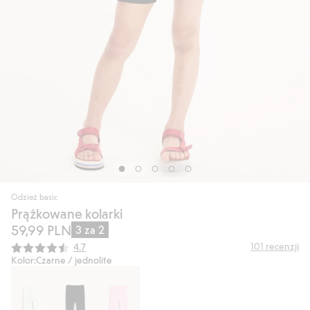
Odzież basic
Prążkowane kolarki
59,99 PLN
3 za 2
Średnia ocena:
101
recenzji
4.7
Kolor:
Czarne / jednolite