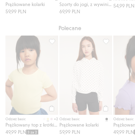
Prążkowane kolarki
Szorty do jogi, z wywiniętym pasem
54,99 PLN
59,99 PLN
69,99 PLN
Polecane
Prążkowany top z krótkimi rękawami, Dodaj
Prążkowane kola
Kup
Kup
+2
Odzież basic
Odzież basic
Odzież basic
Prążkowany top z krótkimi rękawami
Prążkowane kolarki
49,99 PLN
59,99 PLN
49,99 PLN
3 za 2