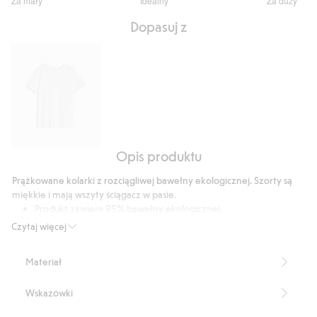
Za mały
Idealny
Za duży
na
Na
5
Dopasuj z
podstawie
83
głosów
Opis produktu
T-
shirt
Prążkowane kolarki z rozciągliwej bawełny ekologicznej. Szorty są
z
miękkie i mają wszyty ściągacz w pasie.
krótkimi
Produkt zawiera 95% bawełny ekologicznej.
rękawami,
Numer artykułu
:
439760
Czytaj więcej
z
dzianiny
Materiał
bawełnianej
Wskazówki