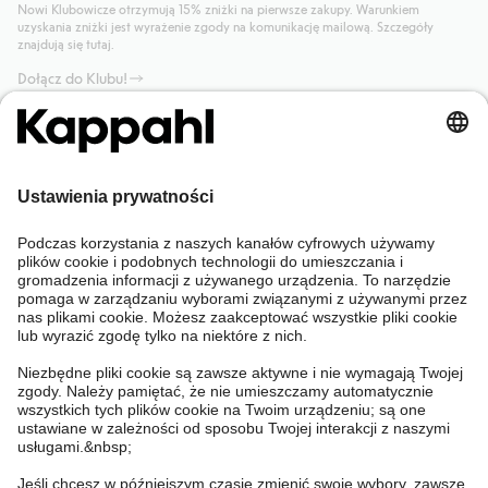
Nowi Klubowicze otrzymują 15% zniżki na pierwsze zakupy. Warunkiem
uzyskania zniżki jest wyrażenie zgody na komunikację mailową. Szczegóły
znajdują się tutaj.
Dołącz do Klubu!
Potrzebujesz pomocy?
Sklep internetowy
Kappahl Club
Częste pytania
Mój profil
O nas
Twoje zamówienie
Kappahl Club
O Kappahl Group
Warunki i zasady
Skontaktuj się z nami