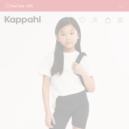
Final Sale -30%
Ważne przy zakupie min. 2 sztuk produktów włączonych w ofertę, również z
działu outlet do 10.8 w sklepach Kappahl i Newbie oraz na kappahl.com. Ofert
nie łączymy
Kobieta
Mężczyzna
Dziecko
Niemowlę
Newbie