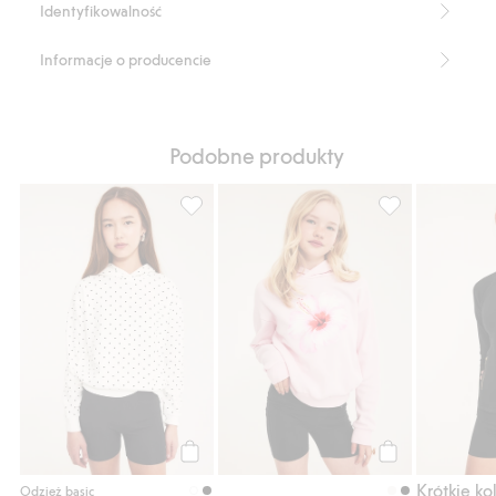
Identyfikowalność
Informacje o producencie
Podobne produkty
Prążkowane kolarki, Dodaj do listy ulubio
Szorty do jogi,
Kup
Kup
Krótkie kol
Odzież basic