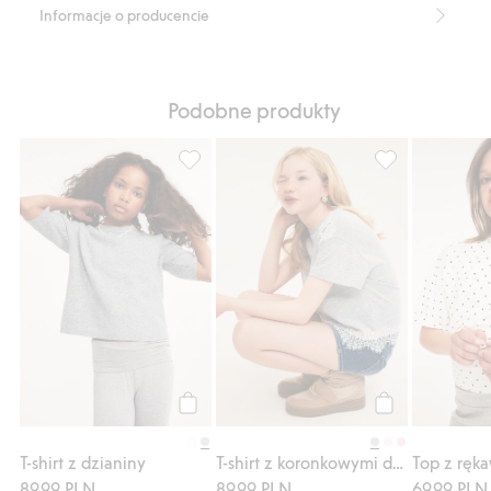
Informacje o producencie
Podobne produkty
T-shirt z dzianiny, Dodaj do listy ulubione
T-shirt z koron
Kup
Kup
T-shirt z dzianiny
T-shirt z koronkowymi detalami
89,99 PLN
89,99 PLN
69,99 PLN