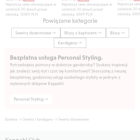
Najniższa ce
Najniższa cena obowiązująca w
Najniższa cena obowiązująca w
ostatnich 30 
ostatnich 30 dniach przed
ostatnich 30 dniach przed
obniżką: 69,9
obniżką: 129,99 PLN
obniżką: 69,99 PLN
Powiązane kategorie
Swetry dzianinowe
Bluzy z kapturem
Bluzy
Kardigany
Bezpłatna usługa Personal Styling.
Potrzebujesz pomocy w doborze garderoby? Szukasz inspiracji
jak znaleźć swój styl i czuć się komfortowo? Skorzystaj z naszej
bezpłatnej, godzinnej usługi osobistego stylisty w jednym z
wybranych sklepów Kappahl.
Personal Styling
Dziecko
Swetry i kardigany
Swetry dzianinowe
Kappahl Club.