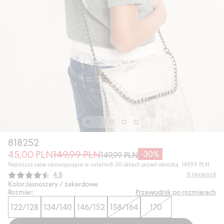
818252
45,00 PLN
149,99 PLN
-30%
149,99 PLN
Najniższa cena obowiązująca w ostatnich 30 dniach przed obniżką: 149,99 PLN
Średnia ocena:
6
recenzji
4.8
Kolor:
Jasnoszary / żakardowe
Rozmiar:
Przewodnik po rozmiarach
122/128
134/140
146/152
158/164
170