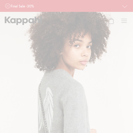
Final Sale -30%
Ważne przy zakupie min. 2 sztuk produktów włączonych w ofertę, również z
działu outlet do 10.8 w sklepach Kappahl i Newbie oraz na kappahl.com. Ofert
nie łączymy
Kobieta
Mężczyzna
Dziecko
Niemowlę
Newbie