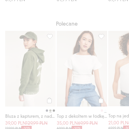
Polecane
Bluza z kapturem, z nadrukiem, Dodaj do l
Top z dekoltem 
Kup
Kup
Bluza z kapturem, z nadrukiem
Top z dekoltem w łódkę, z tkaniny typu kora
21,00 PLN
39,00 PLN
129,99 PLN
35,00 PLN
69,99 PLN
69,99 PLN
-3
129,99 PLN
-30%
69,99 PLN
-30%