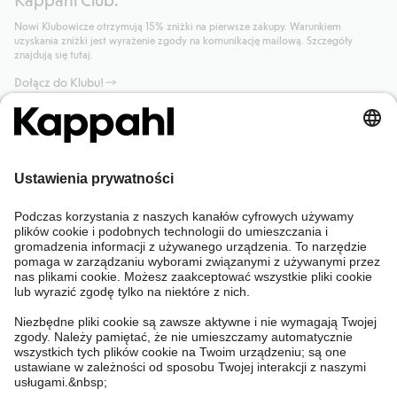
Nowi Klubowicze otrzymują 15% zniżki na pierwsze zakupy. Warunkiem
uzyskania zniżki jest wyrażenie zgody na komunikację mailową. Szczegóły
znajdują się tutaj.
Dołącz do Klubu!
Potrzebujesz pomocy?
Sklep internetowy
Kappahl Club
Częste pytania
Mój profil
O nas
Twoje zamówienie
Kappahl Club
O Kappahl Group
Warunki i zasady