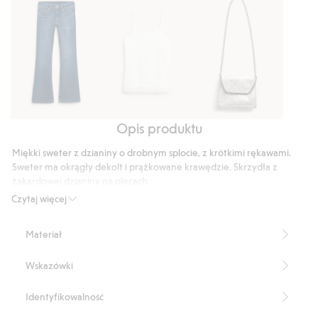
głosów
Opis produktu
Dżinsy
Koszulka
Torebka
bootcut
z
z
Miękki sweter z dzianiny o drobnym splocie, z krótkimi rękawami.
low
koronką
łańcuszkiem
Sweter ma okrągły dekolt i prążkowane krawędzie. Skrzydła z
waist
na
żakardowej dzianiny na plecach.
Numer artykułu
:
818252
krawędzi
Czytaj więcej
Blended Recycled Polyester
Materiał
Wskazówki
Identyfikowalność