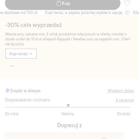
Kup
818252,
stawa od 150 zł
Kup teraz, a zapłać później wybierz opcję +
Klubow
-30% cała wyprzedaż
Ważne przy zakupie min. 2 sztuk produktów włączonych w ofertę, również z
działu outlet do 10.8 w sklepach Kappahl i Newbie oraz na kappahl.com. Ofert
nie łączymy
Kup teraz
Znajdź w sklepie
Wybierz sklep
Dopasowanie rozmiaru
6
recenzji
3
Za mały
Idealny
Za duży
na
Na
5
Dopasuj z
podstawie
5