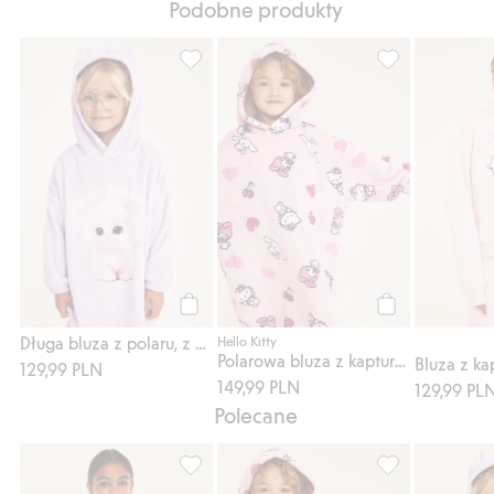
Podobne produkty
Długa bluza z polaru, z kapturem i nadru
Polarowa bluza 
Kup
Kup
Długa bluza z polaru, z kapturem i nadrukowanym kotem
Hello Kitty
Polarowa bluza z kapturem, z nadrukiem Hello Kitty
129,99 PLN
149,99 PLN
129,99 PL
Polecane
Piżama bawełniana z krótkimi rękawami, D
Polarowa bluza 