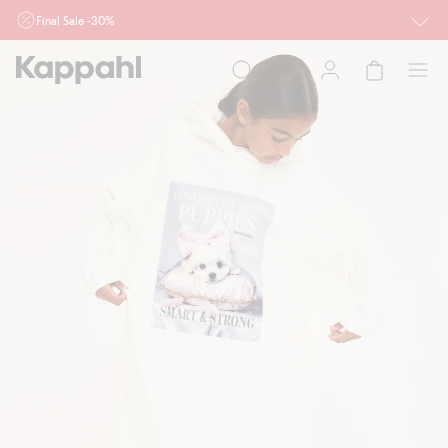
Final Sale -30%
Ważne przy zakupie min. 2 sztuk produktów włączonych w ofertę, również z
działu outlet do 10.8 w sklepach Kappahl i Newbie oraz na kappahl.com. Ofert
nie łączymy
Kobieta
Mężczyzna
Dziecko
Niemowlę
Newbie