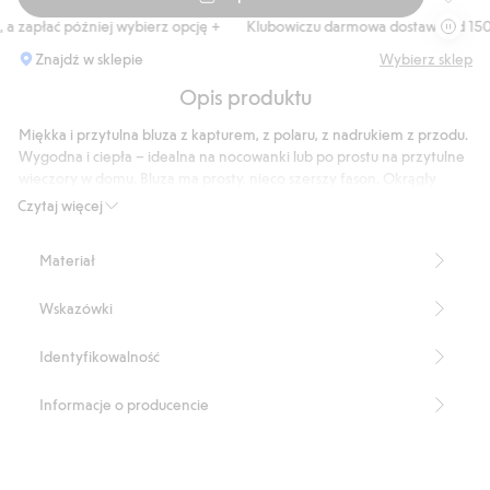
Długa b
a zapłać później wybierz opcję +
Klubowiczu darmowa dostawa od 150 z
Znajdź w sklepie
Wybierz sklep
Opis produktu
Miękka i przytulna bluza z kapturem, z polaru, z nadrukiem z przodu.
Wygodna i ciepła – idealna na nocowanki lub po prostu na przytulne
wieczory w domu. Bluza ma prosty, nieco szerszy fason. Okrągły
dekolt z dużym kapturem. Kieszenie w szwach bocznych. Duży
Czytaj więcej
nadruk z przodu, z uroczym szczeniaczkiem na poduszce.
Produkt zawiera 100% poliestru z odzysku
Materiał
Numer artykułu
:
921031
Recycled Polyester
Wskazówki
Identyfikowalność
Informacje o producencie