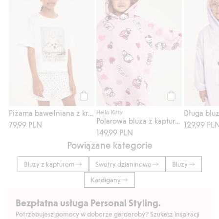
Kup
Kup
Piżama bawełniana z krótkimi rękawami
Hello Kitty
Polarowa bluza z kapturem, z nadrukiem Hello Kitty
79,99 PLN
129,99 PL
149,99 PLN
Powiązane kategorie
Bluzy z kapturem
Swetry dzianinowe
Bluzy
Kardigany
Bezpłatna usługa Personal Styling.
Potrzebujesz pomocy w doborze garderoby? Szukasz inspiracji