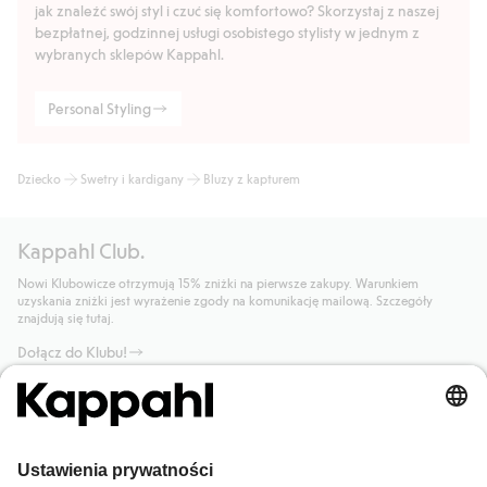
jak znaleźć swój styl i czuć się komfortowo? Skorzystaj z naszej
bezpłatnej, godzinnej usługi osobistego stylisty w jednym z
wybranych sklepów Kappahl.
Personal Styling
Dziecko
Swetry i kardigany
Bluzy z kapturem
Kappahl Club.
Nowi Klubowicze otrzymują 15% zniżki na pierwsze zakupy. Warunkiem
uzyskania zniżki jest wyrażenie zgody na komunikację mailową. Szczegóły
znajdują się tutaj.
Dołącz do Klubu!