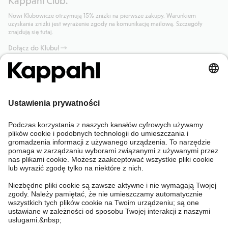
Nowi Klubowicze otrzymują 15% zniżki na pierwsze zakupy. Warunkiem
uzyskania zniżki jest wyrażenie zgody na komunikację mailową. Szczegóły
znajdują się tutaj.
Dołącz do Klubu!
Potrzebujesz pomocy?
Sklep internetowy
Kappahl Club
Częste pytania
Mój profil
O nas
Twoje zamówienie
Kappahl Club
O Kappahl Group
Warunki i zasady