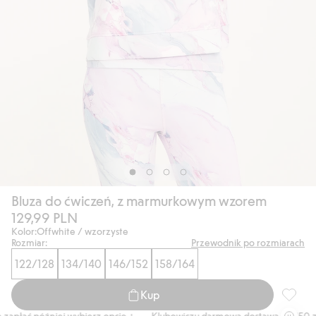
Bluza do ćwiczeń, z marmurkowym wzorem
129,99 PLN
Kolor:
Offwhite / wzorzyste
Rozmiar:
Przewodnik po rozmiarach
122/128
134/140
146/152
158/164
Kup
Bluza 
apłać później wybierz opcję +
Klubowiczu darmowa dostawa od 150 zł