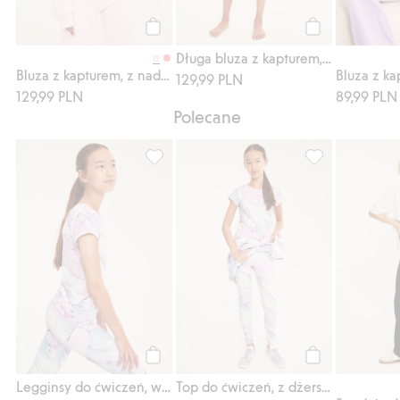
Kup
Kup
Długa bluza z kapturem, z polaru, z nadrukowanym pieskiem
Bluza z kapturem, z nadrukiem przedstawiającym pęk kluczy
129,99 PLN
129,99 PLN
89,99 PLN
Polecane
Legginsy do ćwiczeń, we wzór marmurkowy
Top do ćwiczeń,
Kup
Kup
Legginsy do ćwiczeń, we wzór marmurkowy
Top do ćwiczeń, z dżerseju, w marmurkowy wzór