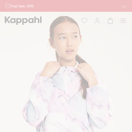
Final Sale -30%
Ważne przy zakupie min. 2 sztuk produktów włączonych w ofertę, również z
działu outlet do 10.8 w sklepach Kappahl i Newbie oraz na kappahl.com. Ofert
nie łączymy
Kobieta
Mężczyzna
Dziecko
Niemowlę
Newbie