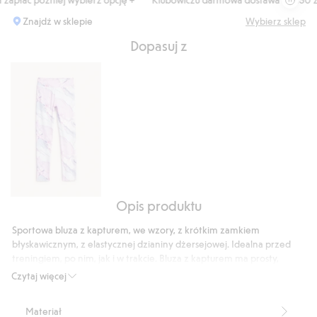
Znajdź w sklepie
Wybierz sklep
Dopasuj z
Opis produktu
Legginsy
do
Sportowa bluza z kapturem, we wzory, z krótkim zamkiem
ćwiczeń,
błyskawicznym, z elastycznej dzianiny dżersejowej. Idealna przed
we
treningiem, po nim, jak i w trakcie. Bluza z kapturem ma prosty,
wzór
swobodny fason. Długie rękawy zakończone gumką. Duży kaptur z
Czytaj więcej
krótkim zamkiem (half zip) przy dekolcie. Marmurkowy wzór w
marmurkowy
pastelowych kolorach na całej bluzie.
Materiał
Prosty fason