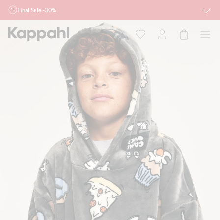
Final Sale -30%
Ważne przy zakupie min. 2 sztuk produktów włączonych w ofertę, również z
działu outlet do 10.8 w sklepach Kappahl i Newbie oraz na kappahl.com. Ofert
nie łączymy
Kobieta
Mężczyzna
Dziecko
Niemowlę
Newbie