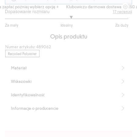
zapłać później wybierz opcję +
Klubowiczu darmowa dostawa od 150 zł
Dopasowanie rozmiaru
17
recenzji
3.133333333333333
Za mały
Idealny
Za duży
na
Na
5
Opis produktu
podstawie
15
Numer artykułu
:
489062
głosów
Recycled Polyester
Materiał
Wskazówki
Identyfikowalność
Informacje o producencie