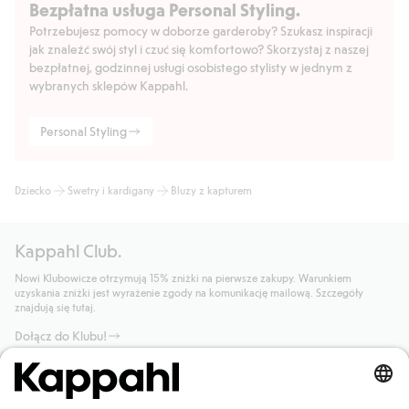
Bezpłatna usługa Personal Styling.
Potrzebujesz pomocy w doborze garderoby? Szukasz inspiracji
jak znaleźć swój styl i czuć się komfortowo? Skorzystaj z naszej
bezpłatnej, godzinnej usługi osobistego stylisty w jednym z
wybranych sklepów Kappahl.
Personal Styling
Dziecko
Swetry i kardigany
Bluzy z kapturem
Kappahl Club.
Nowi Klubowicze otrzymują 15% zniżki na pierwsze zakupy. Warunkiem
uzyskania zniżki jest wyrażenie zgody na komunikację mailową. Szczegóły
znajdują się tutaj.
Dołącz do Klubu!