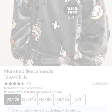
Mönstrad fleecehoodie
129,99 PLN
Średnia ocena:
17
recenzji
4.8
Kolor:
Czarne / wzorzyste
Rozmiar:
122/128
Wyprzedane online
122/128
134/140
146/152
158/164
170
Ten produkt nie jest już dostępny do zakupu.