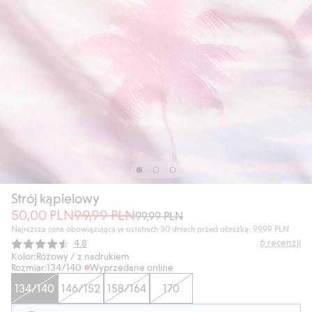
Strój kąpielowy
50,00 PLN
99,99 PLN
99,99 PLN
Najniższa cena obowiązująca w ostatnich 30 dniach przed obniżką: 99,99 PLN
Średnia ocena:
6
recenzji
4.8
Kolor:
Różowy / z nadrukiem
Rozmiar:
134/140
Wyprzedane online
134/140
146/152
158/164
170