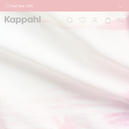
Final Sale -30%
Ważne przy zakupie min. 2 sztuk produktów włączonych w ofertę, również z
działu outlet do 10.8 w sklepach Kappahl i Newbie oraz na kappahl.com. Ofert
nie łączymy
Kobieta
Mężczyzna
Dziecko
Niemowlę
Newbie