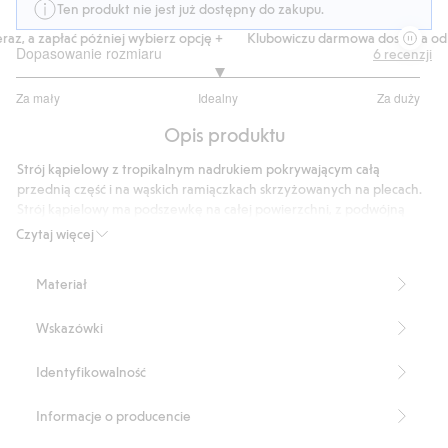
Ten produkt nie jest już dostępny do zakupu.
, a zapłać później wybierz opcję +
Klubowiczu darmowa dostawa od 15
Dopasowanie rozmiaru
6
recenzji
3
Za mały
Idealny
Za duży
na
Na
5
Opis produktu
podstawie
4
Strój kąpielowy z tropikalnym nadrukiem pokrywającym całą
głosów
przednią część i na wąskich ramiączkach skrzyżowanych na plecach.
Strój kąpielowy ma podszewkę na całej powierzchni, z podwójną
warstwą materiału w kroku.
Czytaj więcej
Produkt zawiera 82% poliestru z odzysku.
Numer artykułu
:
520890
Materiał
Blended Recycled Polyester
Wskazówki
Identyfikowalność
Informacje o producencie