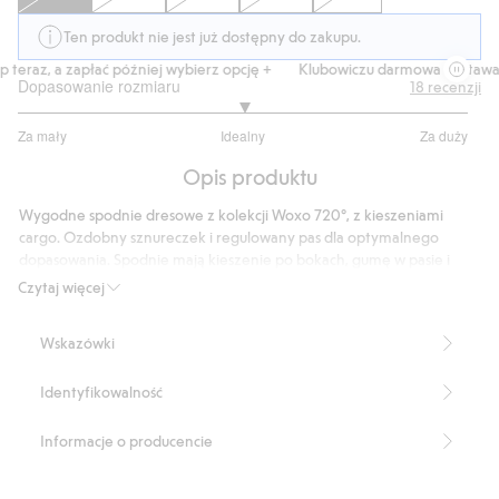
Ten produkt nie jest już dostępny do zakupu.
teraz, a zapłać później wybierz opcję +
Klubowiczu darmowa dostawa o
Dopasowanie rozmiaru
18
recenzji
3
Za mały
Idealny
Za duży
na
Na
5
Opis produktu
podstawie
10
Wygodne spodnie dresowe z kolekcji Woxo 720°, z kieszeniami
głosów
cargo. Ozdobny sznureczek i regulowany pas dla optymalnego
dopasowania. Spodnie mają kieszenie po bokach, gumę w pasie i
prążkowany ściągacz w nogawkach.
Czytaj więcej
Numer artykułu
:
833368
Wskazówki
Identyfikowalność
Informacje o producencie