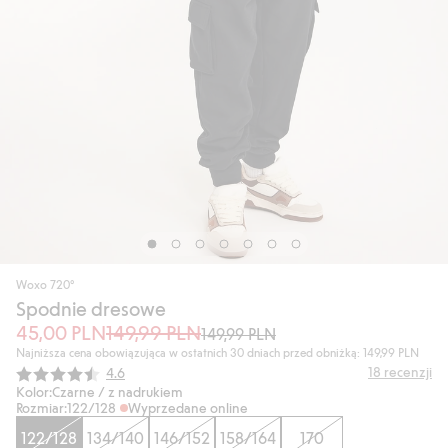
Woxo 720°
Spodnie dresowe
45,00 PLN
149,99 PLN
149,99 PLN
Najniższa cena obowiązująca w ostatnich 30 dniach przed obniżką: 149,99 PLN
Średnia ocena:
18
recenzji
4.6
Kolor:
Czarne / z nadrukiem
Rozmiar:
122/128
Wyprzedane online
122/128
134/140
146/152
158/164
170