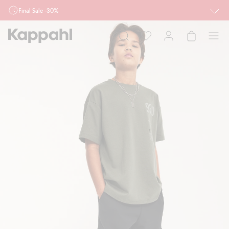
Final Sale -30%
Ważne przy zakupie min. 2 sztuk produktów włączonych w ofertę, również z
działu outlet do 10.8 w sklepach Kappahl i Newbie oraz na kappahl.com. Ofert
nie łączymy
Kobieta
Mężczyzna
Dziecko
Niemowlę
Newbie