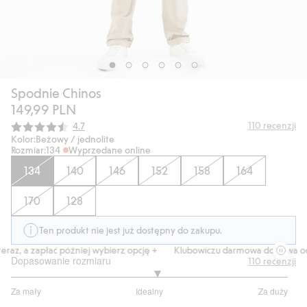
Spodnie Chinos
149,99 PLN
Średnia ocena:
110
recenzji
4.7
Kolor:
Beżowy / jednolite
Rozmiar:
134
Wyprzedane online
134
140
146
152
158
164
170
128
Ten produkt nie jest już dostępny do zakupu.
raz, a zapłać później wybierz opcję +
Klubowiczu darmowa dostawa od 
Dopasowanie rozmiaru
110
recenzji
3.103896103896104
Za mały
Idealny
Za duży
na
Na