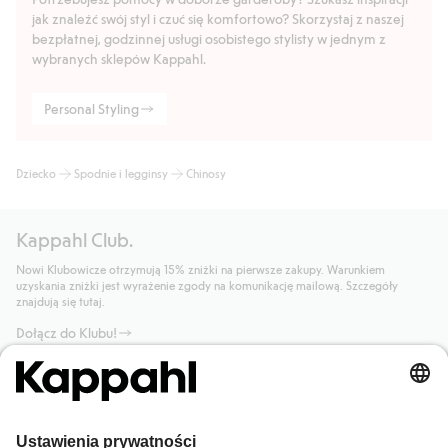
jak znaleźć swój styl i czuć się komfortowo? Skorzystaj z naszej
bezpłatnej, godzinnej usługi osobistego stylisty w jednym z
wybranych sklepów Kappahl.
Personal Styling
Dziecko
Spodnie i legginsy
Chinosy
Kappahl Club.
Nowi Klubowicze otrzymują 15% zniżki na pierwsze zakupy. Warunkiem
uzyskania zniżki jest wyrażenie zgody na komunikację mailową. Szczegóły
znajdują się tutaj.
Dołącz do Klubu!