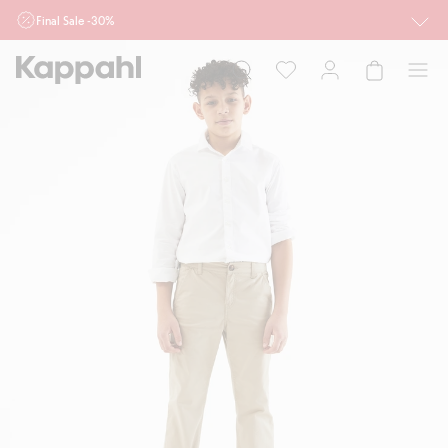
Final Sale -30%
Ważne przy zakupie min. 2 sztuk produktów włączonych w ofertę, również z
działu outlet do 10.8 w sklepach Kappahl i Newbie oraz na kappahl.com. Ofert
nie łączymy
Kobieta
Mężczyzna
Dziecko
Niemowlę
Newbie