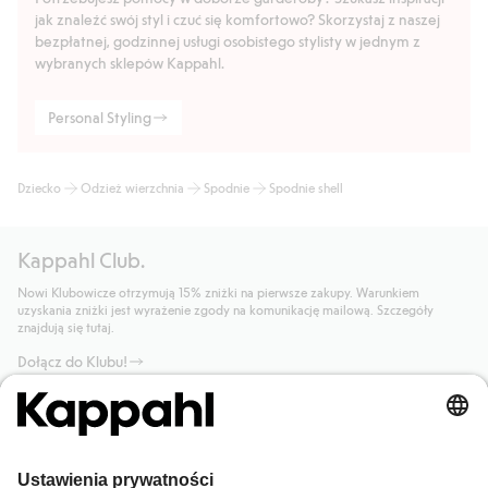
jak znaleźć swój styl i czuć się komfortowo? Skorzystaj z naszej
bezpłatnej, godzinnej usługi osobistego stylisty w jednym z
wybranych sklepów Kappahl.
Personal Styling
Dziecko
Odzież wierzchnia
Spodnie
Spodnie shell
Kappahl Club.
Nowi Klubowicze otrzymują 15% zniżki na pierwsze zakupy. Warunkiem
uzyskania zniżki jest wyrażenie zgody na komunikację mailową. Szczegóły
znajdują się tutaj.
Dołącz do Klubu!