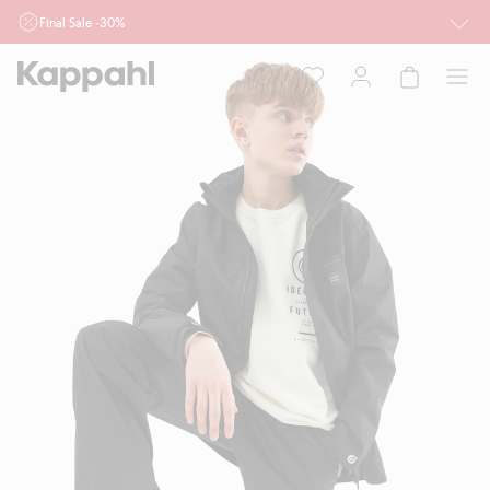
Final Sale -30%
Ważne przy zakupie min. 2 sztuk produktów włączonych w ofertę, również z
działu outlet do 10.8 w sklepach Kappahl i Newbie oraz na kappahl.com. Ofert
nie łączymy
Kobieta
Mężczyzna
Dziecko
Niemowlę
Newbie