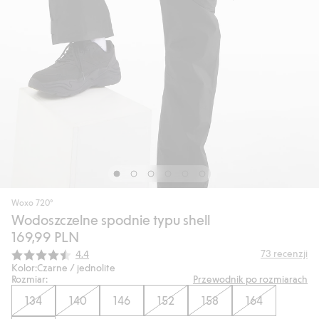
Woxo 720°
Wodoszczelne spodnie typu shell
169,99 PLN
Średnia ocena:
73
recenzji
4.4
Kolor:
Czarne / jednolite
Rozmiar:
Przewodnik po rozmiarach
134
140
146
152
158
164