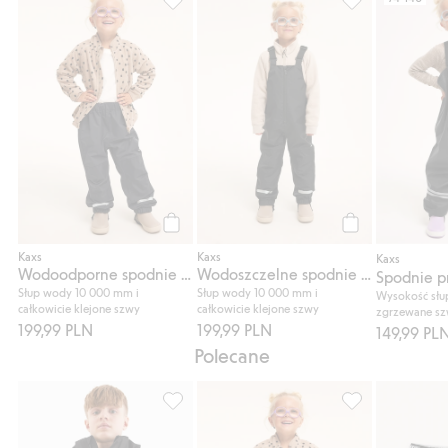
Wodoodporne spodnie shell Kaxs Proxtec, 
Wodoszczelne sp
Kup
Kup
Kaxs
Kaxs
Kaxs
Wodoodporne spodnie shell Kaxs Proxtec
Wodoszczelne spodnie typu shell Kaxs Proxtec
Słup wody 10 000 mm i
Słup wody 10 000 mm i
Wysokość słu
całkowicie klejone szwy
całkowicie klejone szwy
zgrzewane s
199,99 PLN
199,99 PLN
149,99 PL
Polecane
Wodoszczelna kurtka typu shell, Dodaj do 
Wodoodporne spo