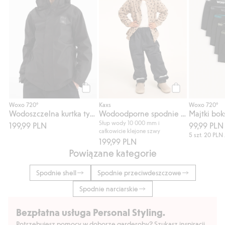
Kup
Kup
Woxo 720°
Kaxs
Woxo 720°
Wodoszczelna kurtka typu shell
Wodoodporne spodnie shell Kaxs Proxtec
Majtki bok
Słup wody 10 000 mm i
199,99 PLN
99,99 PLN
całkowicie klejone szwy
5 szt.
20 PLN
199,99 PLN
Powiązane kategorie
Spodnie shell
Spodnie przeciwdeszczowe
Spodnie narciarskie
Bezpłatna usługa Personal Styling.
Potrzebujesz pomocy w doborze garderoby? Szukasz inspiracji