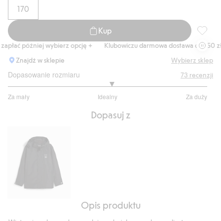
170
Kup
Wodoszc
apłać później wybierz opcję +
Klubowiczu darmowa dostawa od 150 zł
Znajdź w sklepie
Wybierz sklep
Dopasowanie rozmiaru
73
recenzji
3.074074074074074
Za mały
Idealny
Za duży
na
Na
5
Dopasuj z
podstawie
54
głosów
Opis produktu
Wodoszczelna
kurtka