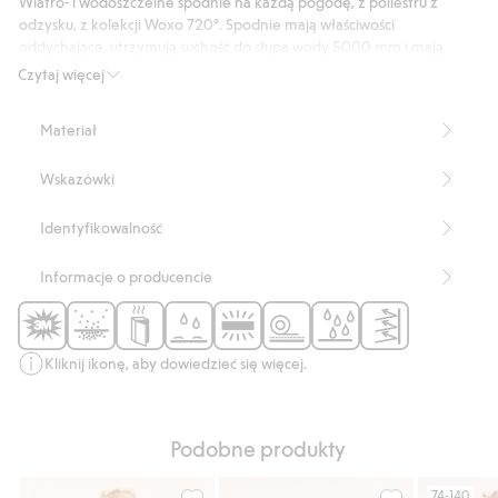
Wiatro- i wodoszczelne spodnie na każdą pogodę, z poliestru z
typu
odzysku, z kolekcji Woxo 720°. Spodnie mają właściwości
shell
oddychające, utrzymują suchość do słupa wody 5000 mm i mają
klejone szwy. Miękkie, wygodne spodnie
Czytaj więcej
ocieplane/przeciwdeszczowe z wszytym regulowanym ściągaczem
w pasie i regulowanymi nogawkami z rzepem i odblaskiem.
Materiał
Produkt zawiera 100% poliestru z odzysku.
Numer artykułu
:
220558
Wskazówki
Recycled Polyester
Identyfikowalność
Informacje o producencie
Kliknij ikonę, aby dowiedzieć się więcej.
Podobne produkty
74-140