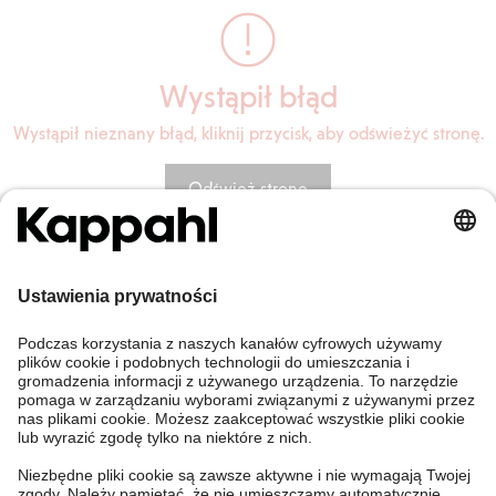
Wystąpił błąd
Wystąpił nieznany błąd, kliknij przycisk, aby odświeżyć stronę.
Odśwież stronę